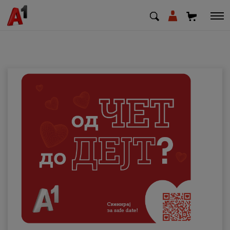
МК
EN
SQ
Приватни
Деловни
Поддршка
Надополни кредит
Плати сметка