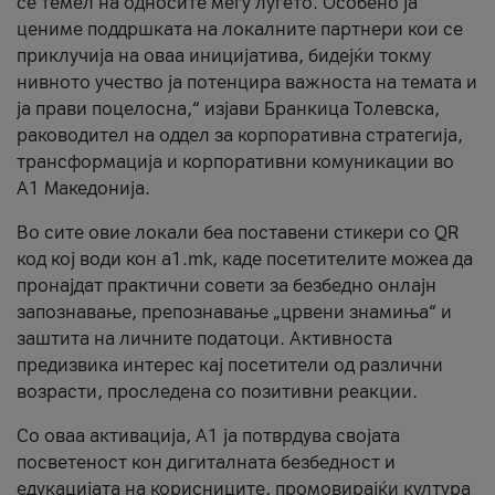
се темел на односите меѓу луѓето. Особено ја
цениме поддршката на локалните партнери кои се
приклучија на оваа иницијатива, бидејќи токму
нивното учество ја потенцира важноста на темата и
ја прави поцелосна,“ изјави Бранкица Толевска,
раководител на оддел за корпоративна стратегија,
трансформација и корпоративни комуникации во
А1 Македонија.
Во сите овие локали беа поставени стикери со QR
код кој води кон a1.mk, каде посетителите можеа да
пронајдат практични совети за безбедно онлајн
запознавање, препознавање „црвени знамиња“ и
заштита на личните податоци. Активноста
предизвика интерес кај посетители од различни
возрасти, проследена со позитивни реакции.
Со оваа активација, А1 ја потврдува својата
посветеност кон дигиталната безбедност и
едукацијата на корисниците, промовирајќи култура