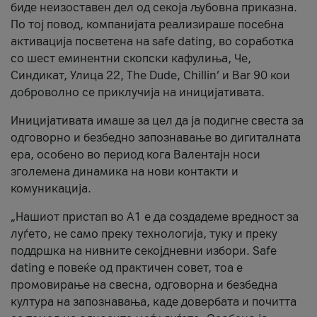
биде неизоставен дел од секоја љубовна приказна.
По тој повод, компанијата реализираше посебна
активација посветена на safe dating, во соработка
со шест еминентни скопски кафулиња, Че,
Синдикат, Улица 22, The Dude, Chillin’ и Bar 90 кои
доброволно се приклучија на иницијативата.
Иницијативата имаше за цел да ја подигне свеста за
одговорно и безбедно запознавање во дигиталната
ера, особено во период кога Валентајн носи
зголемена динамика на нови контакти и
комуникација.
„Нашиот пристап во А1 е да создадеме вредност за
луѓето, не само преку технологија, туку и преку
поддршка на нивните секојдневни избори. Safe
dating е повеќе од практичен совет, тоа е
промовирање на свесна, одговорна и безбедна
култура на запознавања, каде довербата и почитта