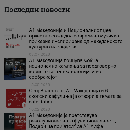
Последни новости
А1 Македонија и Националниот џез
оркестар создадоа современа музичка
приказна инспирирана од македонското
културно наследство
03.07.2026
A1 Македонија почнува моќна
национална кампања за поодговорно
користење на технологијата во
сообраќајот
18.05.2026
Овој Валентајн, A1 Македонија и 6
скопски кафулиња ја отворија темата за
safe dating
16.02.2026
А1 Македонија ја претставува
револуционерната функционалност „
Подари на пријател“ за А1 Алфа