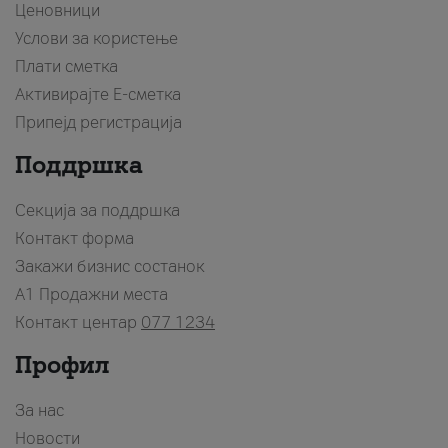
Ценовници
Услови за користење
Плати сметка
Активирајте Е-сметка
Припејд регистрација
Поддршка
Секција за поддршка
Контакт форма
Закажи бизнис состанок
A1 Продажни места
Контакт центар
077 1234
Профил
За нас
Новости