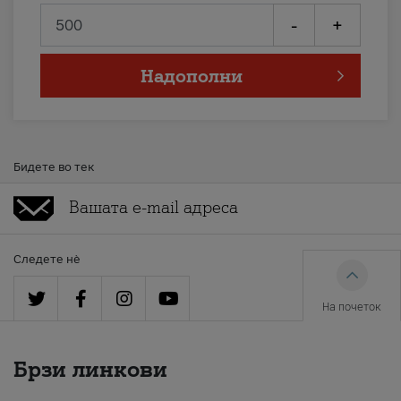
-
+
Надополни
Бидете во тек
Следете нè
На почеток
Брзи линкови