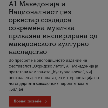
А1 Македонија и
Националниот џез
оркестар создадоа
современа музичка
приказна инспирирана од
македонското културно
наследство
Во пресрет на овогодишното издание на
фестивалот „Охридско лето“, А1 Македонија ја
претстави кампањата „Културна врска“, чиј
централен дел е новата џез-интерпретација на
легендарната македонска народна песна
„Билјан
Дознај повеќе