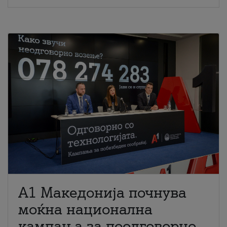
A1 Македонија почнува
моќна национална
кампања за поодговорно