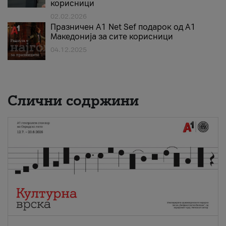
корисници
02.02.2026
Празничен A1 Net Sеf подарок од А1
Македонија за сите корисници
04.12.2025
Слични содржини