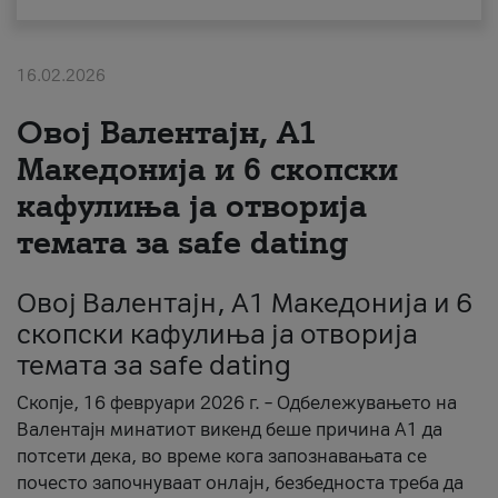
За нас
16.02.2026
#ПодобарОнлајн
Овој Валентајн, A1
Македонија и 6 скопски
кафулиња ја отворија
темата за safe dating
Овој Валентајн, A1 Македонија и 6
скопски кафулиња ја отворија
темата за safe dating
Скопје, 16 февруари 2026 г. – Одбележувањето на
Валентајн минатиот викенд беше причина А1 да
потсети дека, во време кога запознавањата се
почесто започнуваат онлајн, безбедноста треба да