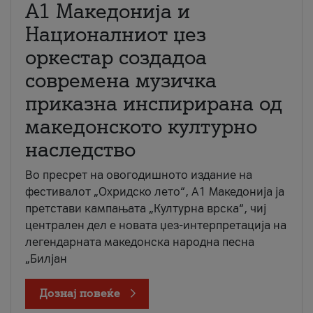
А1 Македонија и
Националниот џез
оркестар создадоа
современа музичка
приказна инспирирана од
македонското културно
наследство
Во пресрет на овогодишното издание на
фестивалот „Охридско лето“, А1 Македонија ја
претстави кампањата „Културна врска“, чиј
централен дел е новата џез-интерпретација на
легендарната македонска народна песна
„Билјан
Дознај повеќе