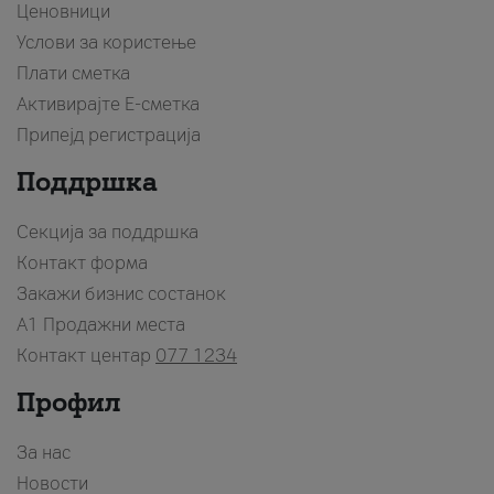
Ценовници
Услови за користење
Плати сметка
Активирајте Е-сметка
Припејд регистрација
Поддршка
Секција за поддршка
Контакт форма
Закажи бизнис состанок
A1 Продажни места
Контакт центар
077 1234
Профил
За нас
Новости