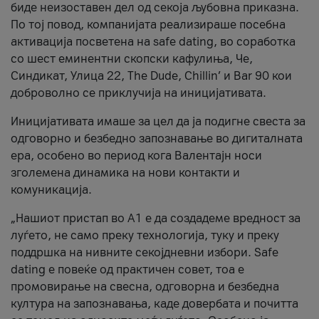
биде неизоставен дел од секоја љубовна приказна.
По тој повод, компанијата реализираше посебна
активација посветена на safe dating, во соработка
со шест еминентни скопски кафулиња, Че,
Синдикат, Улица 22, The Dude, Chillin’ и Bar 90 кои
доброволно се приклучија на иницијативата.
Иницијативата имаше за цел да ја подигне свеста за
одговорно и безбедно запознавање во дигиталната
ера, особено во период кога Валентајн носи
зголемена динамика на нови контакти и
комуникација.
„Нашиот пристап во А1 е да создадеме вредност за
луѓето, не само преку технологија, туку и преку
поддршка на нивните секојдневни избори. Safe
dating е повеќе од практичен совет, тоа е
промовирање на свесна, одговорна и безбедна
култура на запознавања, каде довербата и почитта