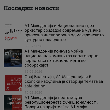
Последни новости
А1 Македонија и Националниот џез
оркестар создадоа современа музичка
приказна инспирирана од македонското
културно наследство
03.07.2026
A1 Македонија почнува моќна
национална кампања за поодговорно
користење на технологијата во
сообраќајот
18.05.2026
Овој Валентајн, A1 Македонија и 6
скопски кафулиња ја отворија темата за
safe dating
16.02.2026
А1 Македонија ја претставува
револуционерната функционалност „
Подари на пријател“ за А1 Алфа