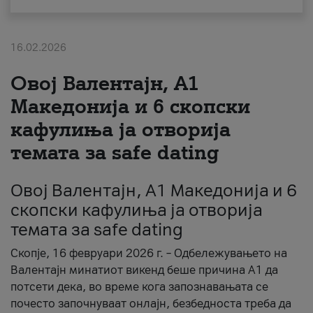
За нас
16.02.2026
#ПодобарОнлајн
Овој Валентајн, A1
Македонија и 6 скопски
кафулиња ја отворија
темата за safe dating
Овој Валентајн, A1 Македонија и 6
скопски кафулиња ја отворија
темата за safe dating
Скопје, 16 февруари 2026 г. – Одбележувањето на
Валентајн минатиот викенд беше причина А1 да
потсети дека, во време кога запознавањата се
почесто започнуваат онлајн, безбедноста треба да