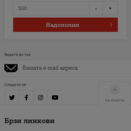
-
+
Надополни
Бидете во тек
Следете нè
На почеток
Брзи линкови