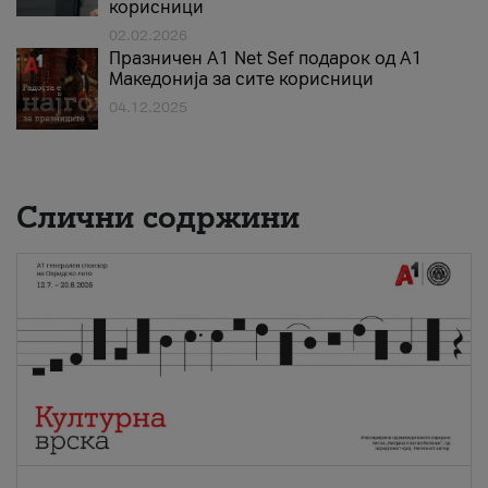
корисници
02.02.2026
Празничен A1 Net Sеf подарок од А1
Македонија за сите корисници
04.12.2025
Слични содржини