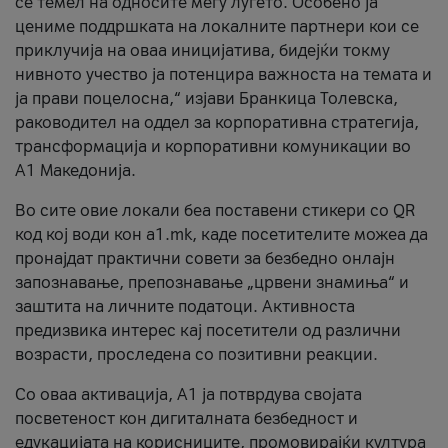
се темел на односите меѓу луѓето. Особено ја
цениме поддршката на локалните партнери кои се
приклучија на оваа иницијатива, бидејќи токму
нивното учество ја потенцира важноста на темата и
ја прави поцелосна,“ изјави Бранкица Толевска,
раководител на оддел за корпоративна стратегија,
трансформација и корпоративни комуникации во
А1 Македонија.
Во сите овие локали беа поставени стикери со QR
код кој води кон a1.mk, каде посетителите можеа да
пронајдат практични совети за безбедно онлајн
запознавање, препознавање „црвени знамиња“ и
заштита на личните податоци. Активноста
предизвика интерес кај посетители од различни
возрасти, проследена со позитивни реакции.
Со оваа активација, А1 ја потврдува својата
посветеност кон дигиталната безбедност и
едукацијата на корисниците, промовирајќи култура