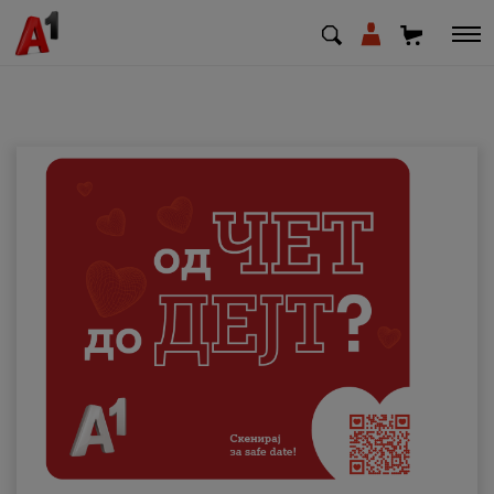
МК
EN
SQ
Приватни
Деловни
Поддршка
Надополни кредит
Плати сметка