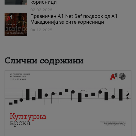
корисници
02.02.2026
Празничен A1 Net Sеf подарок од А1
Македонија за сите корисници
04.12.2025
Слични содржини