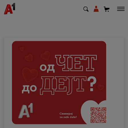
МК
EN
SQ
Приватни
Деловни
Поддршка
Надополни кредит
Плати сметка