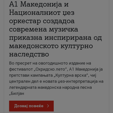
А1 Македонија и
Националниот џез
оркестар создадоа
современа музичка
приказна инспирирана од
македонското културно
наследство
Во пресрет на овогодишното издание на
фестивалот „Охридско лето“, А1 Македонија ја
претстави кампањата „Културна врска“, чиј
централен дел е новата џез-интерпретација на
легендарната македонска народна песна
„Билјан
Дознај повеќе