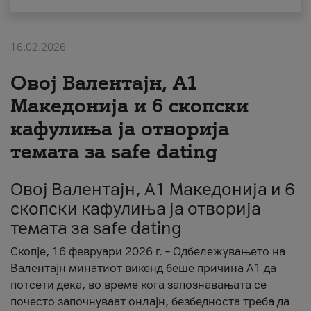
За нас
16.02.2026
#ПодобарОнлајн
Овој Валентајн, A1
Македонија и 6 скопски
кафулиња ја отворија
темата за safe dating
Овој Валентајн, A1 Македонија и 6
скопски кафулиња ја отворија
темата за safe dating
Скопје, 16 февруари 2026 г. – Одбележувањето на
Валентајн минатиот викенд беше причина А1 да
потсети дека, во време кога запознавањата се
почесто започнуваат онлајн, безбедноста треба да