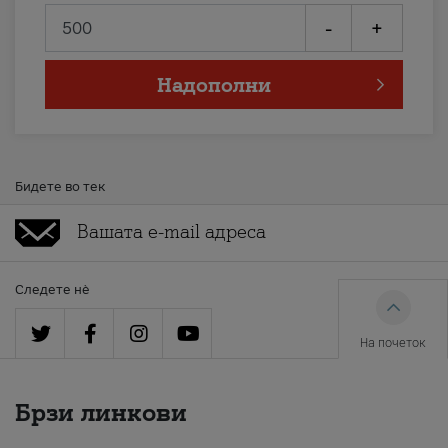
-
+
Надополни
Бидете во тек
Следете нè
На почеток
Брзи линкови