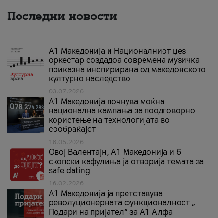
Последни новости
А1 Македонија и Националниот џез
оркестар создадоа современа музичка
приказна инспирирана од македонското
културно наследство
03.07.2026
A1 Македонија почнува моќна
национална кампања за поодговорно
користење на технологијата во
сообраќајот
18.05.2026
Овој Валентајн, A1 Македонија и 6
скопски кафулиња ја отворија темата за
safe dating
16.02.2026
А1 Македонија ја претставува
револуционерната функционалност „
Подари на пријател“ за А1 Алфа