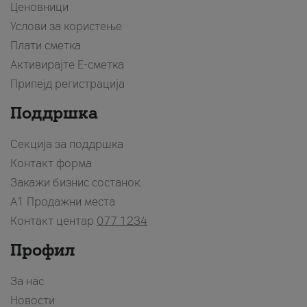
Ценовници
Услови за користење
Плати сметка
Активирајте Е-сметка
Припејд регистрација
Поддршка
Секција за поддршка
Контакт форма
Закажи бизнис состанок
A1 Продажни места
Контакт центар
077 1234
Профил
За нас
Новости