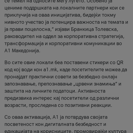
се темел на односите меѓу луѓето. Особено ја
цениме поддршката на локалните партнери кои се
приклучија на оваа иницијатива, бидејќи токму
нивното учество ја потенцира важноста на темата и
ја прави поцелосна,“ изјави Бранкица Толевска,
раководител на оддел за корпоративна стратегија,
трансформација и корпоративни комуникации во
А1 Македонија.
Во сите овие локали беа поставени стикери со QR
код кој води кон a1.mk, каде посетителите можеа да
пронајдат практични совети за безбедно онлајн
запознавање, препознавање „црвени знамиња“ и
заштита на личните податоци. Активноста
предизвика интерес кај посетители од различни
возрасти, проследена со позитивни реакции.
Со оваа активација, А1 ја потврдува својата
посветеност кон дигиталната безбедност и
едукацијата на корисниците, промовирајќи култура