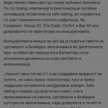
биде неизоставен дел од секоја љубовна приказна.
По тој повод, компанијата реализираше посебна
активација посветена на safe dating, во соработка
со шест еминентни скопски кафулиња, Че,
Синдикат, Улица 22, The Dude, Chillin’ и Bar 90 кои
доброволно се приклучија на иницијативата.
Иницијативата имаше за цел да ја подигне свеста за
одговорно и безбедно запознавање во дигиталната
ера, особено во период кога Валентајн носи
зголемена динамика на нови контакти и
комуникација.
„Нашиот пристап во А1 е да создадеме вредност за
луѓето, не само преку технологија, туку и преку
поддршка на нивните секојдневни избори. Safe
dating е повеќе од практичен совет, тоа е
промовирање на свесна, одговорна и безбедна
култура на запознавања, каде довербата и почитта