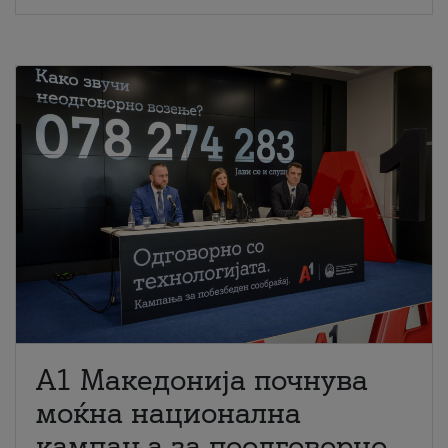
A1 Македонија почнува
моќна национална
кампања за поодговорно