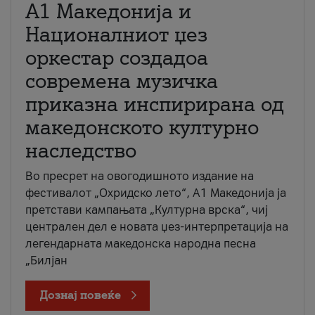
А1 Македонија и
Националниот џез
оркестар создадоа
современа музичка
приказна инспирирана од
македонското културно
наследство
Во пресрет на овогодишното издание на
фестивалот „Охридско лето“, А1 Македонија ја
претстави кампањата „Културна врска“, чиј
централен дел е новата џез-интерпретација на
легендарната македонска народна песна
„Билјан
Дознај повеќе