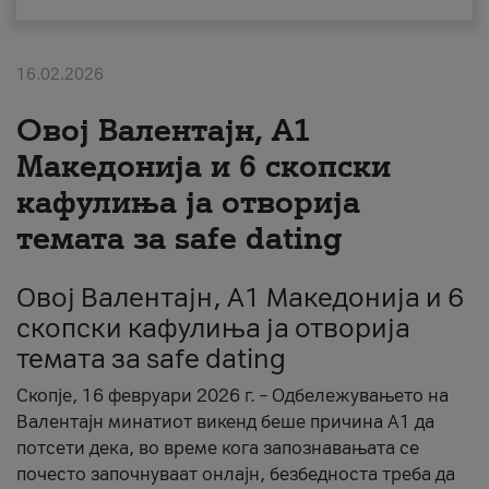
За нас
16.02.2026
#ПодобарОнлајн
Овој Валентајн, A1
Македонија и 6 скопски
кафулиња ја отворија
темата за safe dating
Овој Валентајн, A1 Македонија и 6
скопски кафулиња ја отворија
темата за safe dating
Скопје, 16 февруари 2026 г. – Одбележувањето на
Валентајн минатиот викенд беше причина А1 да
потсети дека, во време кога запознавањата се
почесто започнуваат онлајн, безбедноста треба да