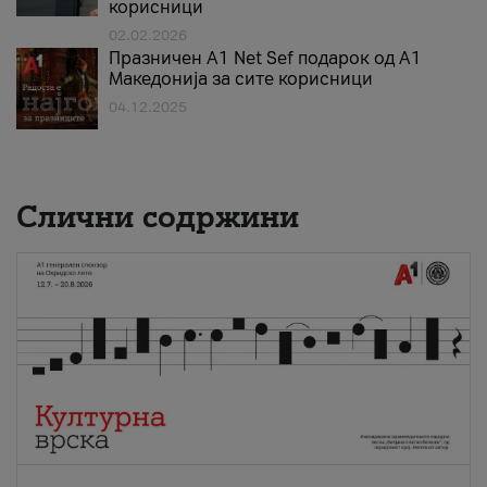
корисници
02.02.2026
Празничен A1 Net Sеf подарок од А1
Македонија за сите корисници
04.12.2025
Слични содржини