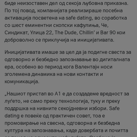
биде неизоставен дел од секоја љубовна приказна.
По тој повод, компанијата реализираше посебна
активација посветена на safe dating, во соработка
со шест еминентни скопски кафулиња, Че,
Синдикат, Улица 22, The Dude, Chillin’ и Bar 90 кои
доброволно се приклучија на иницијативата.
Иницијативата имаше за цел да ја подигне свеста за
одговорно и безбедно запознавање во дигиталната
ера, особено во период кога Валентајн носи
зголемена динамика на нови контакти и
комуникација.
„Нашиот пристап во А1 е да создадеме вредност за
луѓето, не само преку технологија, туку и преку
поддршка на нивните секојдневни избори. Safe
dating е повеќе од практичен совет, тоа е
промовирање на свесна, одговорна и безбедна
култура на запознавања, каде довербата и почитта