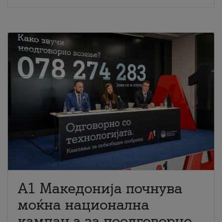
A1 Македонија почнува
моќна национална
кампања за поодговорно