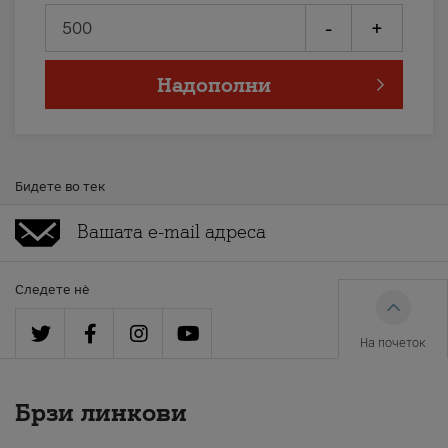
-
+
Надополни
Бидете во тек
Следете нè
На почеток
Брзи линкови