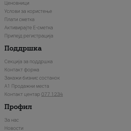
Ценовници
Услови за користење
Плати сметка
Активирајте Е-сметка
Припејд регистрација
Поддршка
Секција за поддршка
Контакт форма
Закажи бизнис состанок
A1 Продажни места
Контакт центар
077 1234
Профил
За нас
Новости