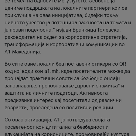
се темел на односите меѓу луѓето. Особено ја
цениме поддршката на локалните партнери кои се
приклучија на оваа иницијатива, бидејќи токму
нивното учество ја потенцира важноста на темата и
ја прави поцелосна,“ изјави Бранкица Толевска,
раководител на оддел за корпоративна стратегија,
трансформација и корпоративни комуникации во
А1 Македонија.
Во сите овие локали беа поставени стикери со QR
код кој води кон a1.mk, каде посетителите можеа да
пронајдат практични совети за безбедно онлајн
запознавање, препознавање „црвени знамиња“ и
заштита на личните податоци. Активноста
предизвика интерес кај посетители од различни
возрасти, проследена со позитивни реакции.
Со оваа активација, А1 ја потврдува својата
посветеност кон дигиталната безбедност и
едукацијата на корисниците, промовирајќи култура