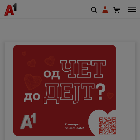
МК
EN
SQ
Приватни
Деловни
Поддршка
Надополни кредит
Плати сметка