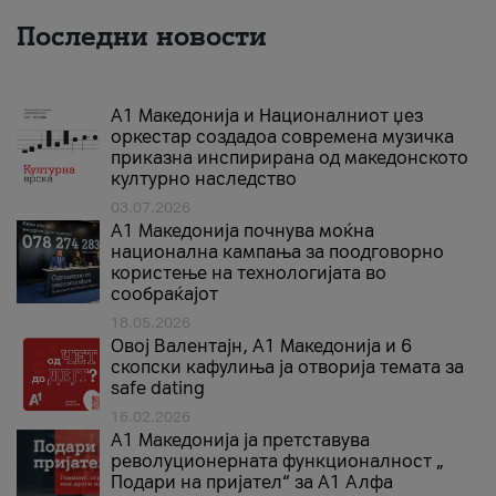
Последни новости
А1 Македонија и Националниот џез
оркестар создадоа современа музичка
приказна инспирирана од македонското
културно наследство
03.07.2026
A1 Македонија почнува моќна
национална кампања за поодговорно
користење на технологијата во
сообраќајот
18.05.2026
Овој Валентајн, A1 Македонија и 6
скопски кафулиња ја отворија темата за
safe dating
16.02.2026
А1 Македонија ја претставува
револуционерната функционалност „
Подари на пријател“ за А1 Алфа