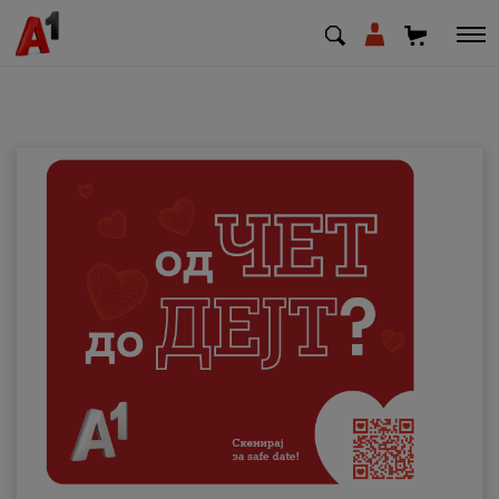
МК
EN
SQ
Приватни
Деловни
Поддршка
Надополни кредит
Плати сметка