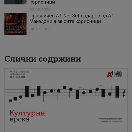
корисници
02.02.2026
Празничен A1 Net Sеf подарок од А1
Македонија за сите корисници
04.12.2025
Слични содржини