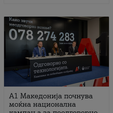
A1 Македонија почнува
моќна национална
кампања за поодговорно