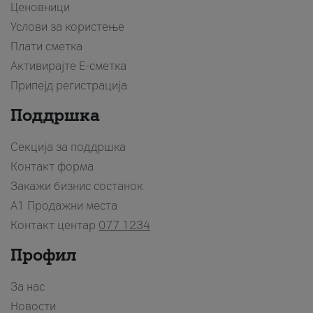
Ценовници
Услови за користење
Плати сметка
Активирајте Е-сметка
Припејд регистрација
Поддршка
Секција за поддршка
Контакт форма
Закажи бизнис состанок
A1 Продажни места
Контакт центар
077 1234
Профил
За нас
Новости