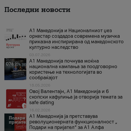
Последни новости
А1 Македонија и Националниот џез
оркестар создадоа современа музичка
приказна инспирирана од македонското
културно наследство
03.07.2026
A1 Македонија почнува моќна
национална кампања за поодговорно
користење на технологијата во
сообраќајот
18.05.2026
Овој Валентајн, A1 Македонија и 6
скопски кафулиња ја отворија темата за
safe dating
16.02.2026
А1 Македонија ја претставува
револуционерната функционалност „
Подари на пријател“ за А1 Алфа