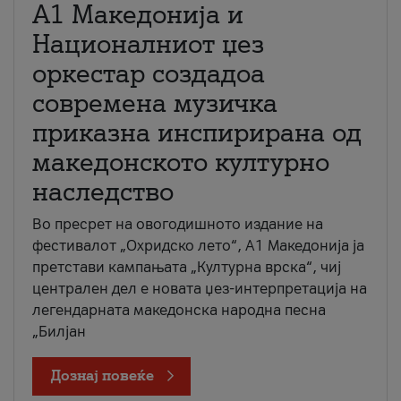
А1 Македонија и
Националниот џез
оркестар создадоа
современа музичка
приказна инспирирана од
македонското културно
наследство
Во пресрет на овогодишното издание на
фестивалот „Охридско лето“, А1 Македонија ја
претстави кампањата „Културна врска“, чиј
централен дел е новата џез-интерпретација на
легендарната македонска народна песна
„Билјан
Дознај повеќе