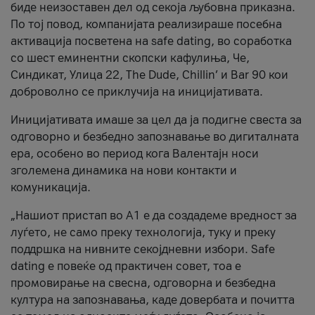
биде неизоставен дел од секоја љубовна приказна.
По тој повод, компанијата реализираше посебна
активација посветена на safe dating, во соработка
со шест еминентни скопски кафулиња, Че,
Синдикат, Улица 22, The Dude, Chillin’ и Bar 90 кои
доброволно се приклучија на иницијативата.
Иницијативата имаше за цел да ја подигне свеста за
одговорно и безбедно запознавање во дигиталната
ера, особено во период кога Валентајн носи
зголемена динамика на нови контакти и
комуникација.
„Нашиот пристап во А1 е да создадеме вредност за
луѓето, не само преку технологија, туку и преку
поддршка на нивните секојдневни избори. Safe
dating е повеќе од практичен совет, тоа е
промовирање на свесна, одговорна и безбедна
култура на запознавања, каде довербата и почитта