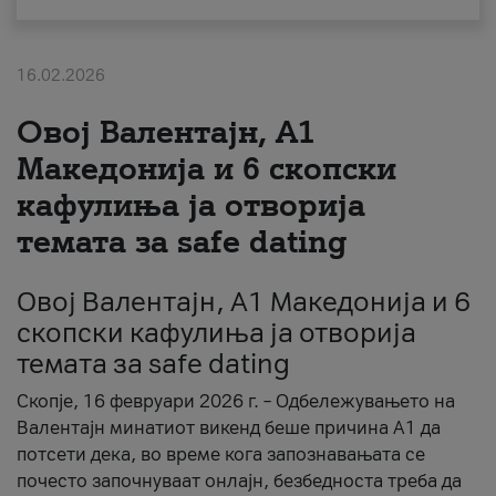
За нас
16.02.2026
#ПодобарОнлајн
Овој Валентајн, A1
Македонија и 6 скопски
кафулиња ја отворија
темата за safe dating
Овој Валентајн, A1 Македонија и 6
скопски кафулиња ја отворија
темата за safe dating
Скопје, 16 февруари 2026 г. – Одбележувањето на
Валентајн минатиот викенд беше причина А1 да
потсети дека, во време кога запознавањата се
почесто започнуваат онлајн, безбедноста треба да