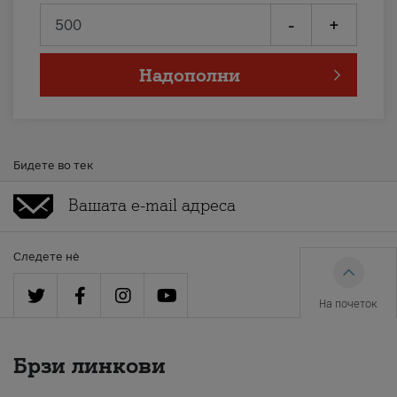
-
+
Надополни
Бидете во тек
Следете нè
На почеток
Брзи линкови