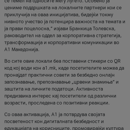
се темел на односите меѓу луѓето. Особено ја
цениме поддршката на локалните партнери кои се
приклучија на оваа иницијатива, бидејќи токму
нивното учество ја потенцира важноста на темата и
ја прави поцелосна,“ изјави Бранкица Толевска,
раководител на оддел за корпоративна стратегија,
трансформација и корпоративни комуникации во
А1 Македонија.
Во сите овие локали беа поставени стикери со QR
код кој води кон a1.mk, каде посетителите можеа да
пронајдат практични совети за безбедно онлајн
запознавање, препознавање „црвени знамиња“ и
заштита на личните податоци. Активноста
предизвика интерес кај посетители од различни
возрасти, проследена со позитивни реакции.
Со оваа активација, А1 ја потврдува својата
посветеност кон дигиталната безбедност и
едукацијата на корисниците, промовирајќи култура