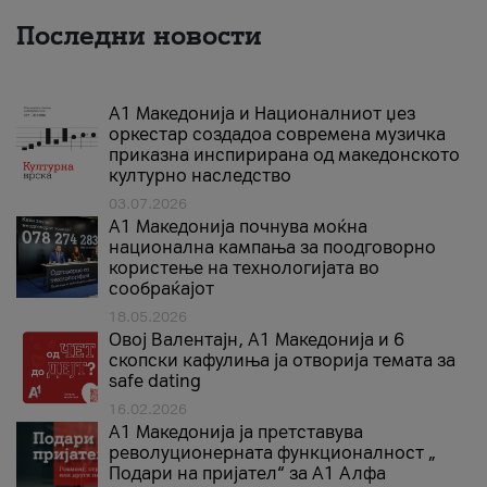
Последни новости
А1 Македонија и Националниот џез
оркестар создадоа современа музичка
приказна инспирирана од македонското
културно наследство
03.07.2026
A1 Македонија почнува моќна
национална кампања за поодговорно
користење на технологијата во
сообраќајот
18.05.2026
Овој Валентајн, A1 Македонија и 6
скопски кафулиња ја отворија темата за
safe dating
16.02.2026
А1 Македонија ја претставува
револуционерната функционалност „
Подари на пријател“ за А1 Алфа