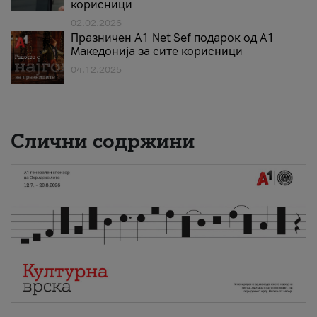
корисници
02.02.2026
Празничен A1 Net Sеf подарок од А1
Македонија за сите корисници
04.12.2025
Слични содржини