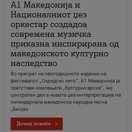
А1 Македонија и
Националниот џез
оркестар создадоа
современа музичка
приказна инспирирана од
македонското културно
наследство
Во пресрет на овогодишното издание на
фестивалот „Охридско лето“, А1 Македонија ја
претстави кампањата „Културна врска“, чиј
централен дел е новата џез-интерпретација на
легендарната македонска народна песна
„Билјан
Дознај повеќе