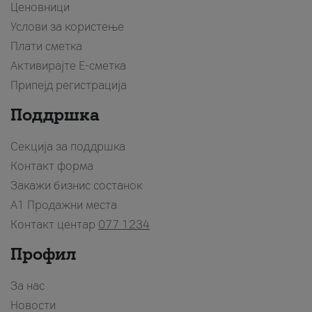
Ценовници
Услови за користење
Плати сметка
Активирајте Е-сметка
Припејд регистрација
Поддршка
Секција за поддршка
Контакт форма
Закажи бизнис состанок
A1 Продажни места
Контакт центар
077 1234
Профил
За нас
Новости