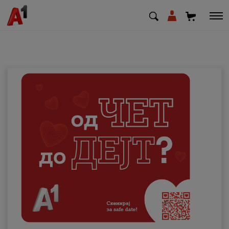
МК
EN
SQ
Приватни
Деловни
Поддршка
Надополни кредит
Плати сметка