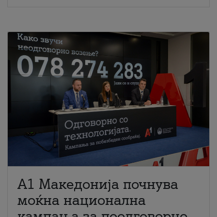
A1 Македонија почнува
моќна национална
кампања за поодговорно