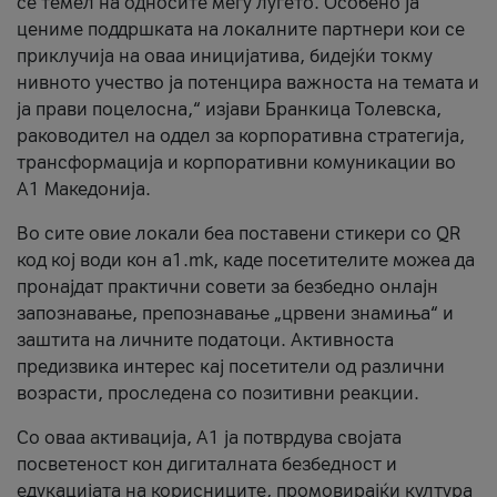
се темел на односите меѓу луѓето. Особено ја
цениме поддршката на локалните партнери кои се
приклучија на оваа иницијатива, бидејќи токму
нивното учество ја потенцира важноста на темата и
ја прави поцелосна,“ изјави Бранкица Толевска,
раководител на оддел за корпоративна стратегија,
трансформација и корпоративни комуникации во
А1 Македонија.
Во сите овие локали беа поставени стикери со QR
код кој води кон a1.mk, каде посетителите можеа да
пронајдат практични совети за безбедно онлајн
запознавање, препознавање „црвени знамиња“ и
заштита на личните податоци. Активноста
предизвика интерес кај посетители од различни
возрасти, проследена со позитивни реакции.
Со оваа активација, А1 ја потврдува својата
посветеност кон дигиталната безбедност и
едукацијата на корисниците, промовирајќи култура