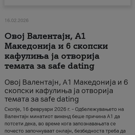
За нас
16.02.2026
#ПодобарОнлајн
Овој Валентајн, A1
Македонија и 6 скопски
кафулиња ја отворија
темата за safe dating
Овој Валентајн, A1 Македонија и 6
скопски кафулиња ја отворија
темата за safe dating
Скопје, 16 февруари 2026 г. – Одбележувањето на
Валентајн минатиот викенд беше причина А1 да
потсети дека, во време кога запознавањата се
почесто започнуваат онлајн, безбедноста треба да