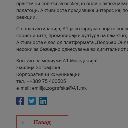
практични совети за безбедно онлајн запознава
податоци. Активноста предизвика интерес кај п
реакции.
Со оваа активација, А1 ја потврдува својата пос
корисниците, промовирајќи култура на паметно,
Активноста е дел од платформата „Подобар Онла
насоки за безбедно однесување во дигиталниот 
Контакт за медиуми А1 Македонија:
Емилија Зографска
Корпоративни комуникации
тел. ++389 75 400505
e-mail: emilija.zografska@A1.mk
Назад