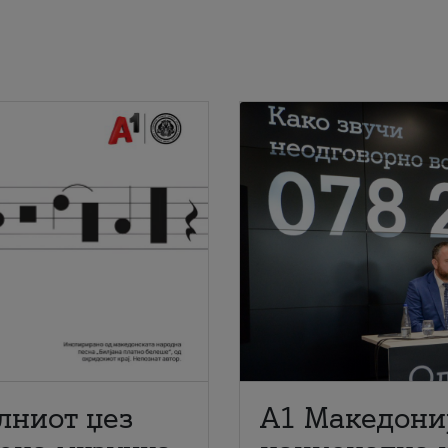
лниот џез
A1 Македони