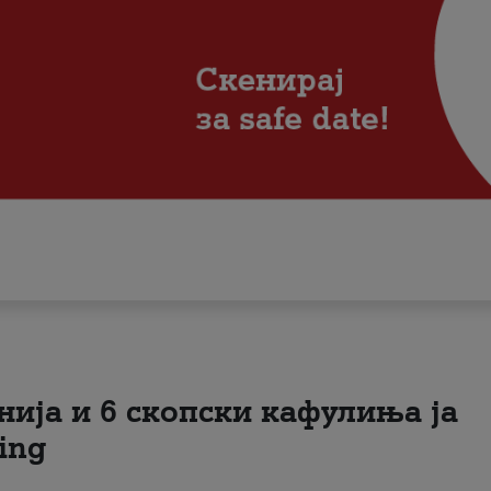
нија и 6 скопски кафулиња ја
ing