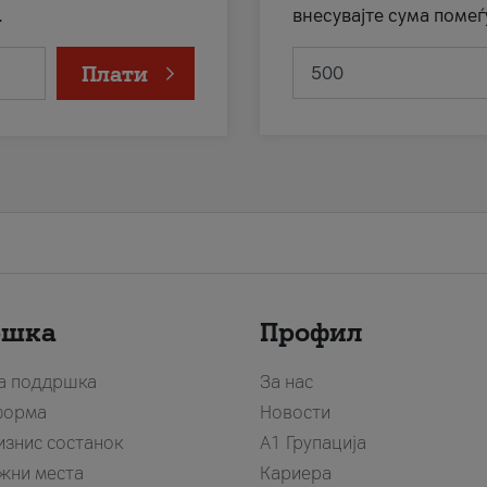
.
внесувајте сума помеѓ
Плати
ршка
Профил
за поддршка
За нас
форма
Новости
изнис состанок
А1 Групација
жни места
Кариера