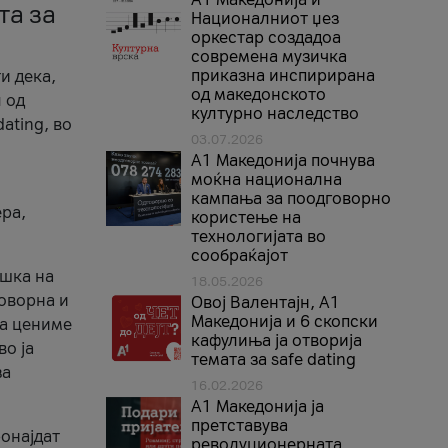
та за
Националниот џез
оркестар создадоа
современа музичка
приказна инспирирана
и дека,
од македонското
 од
културно наследство
ating, во
03.07.2026
A1 Македонија почнува
моќна национална
кампања за поодговорно
ера,
користење на
технологијата во
сообраќајот
ршка на
18.05.2026
говорна и
Овој Валентајн, A1
Македонија и 6 скопски
ја цениме
кафулиња ја отворија
во ја
темата за safe dating
за
16.02.2026
А1 Македонија ја
претставува
ронајдат
револуционерната