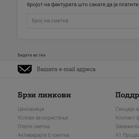
бројот на фактурата што сакате да ја платите
Број на сметка
Бидете во тек
Брзи линкови
Подд
Ценовници
Секција 
Услови за користење
Контакт 
Плати сметка
Закажи б
Активирајте Е-сметка
A1 Прода