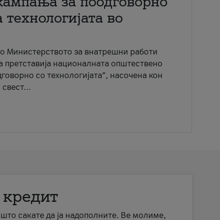
кампања за поодговорно
 технологијата во
со Министерството за внатрешни работи
ја претставија националната општествено
говорно со технологијата“, насочена кон
свест...
 кредит
а што сакате да ја надополните. Ве молиме,