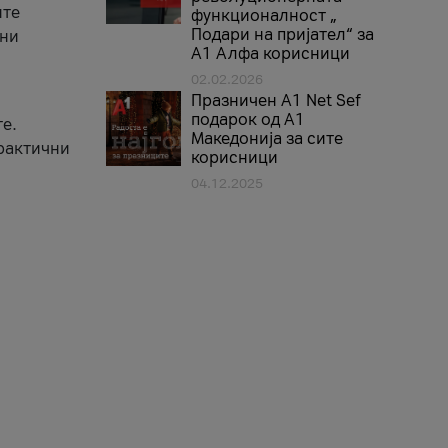
ите
функционалност „
Подари на пријател“ за
вни
А1 Алфа корисници
02.02.2026
Празничен A1 Net Sеf
подарок од А1
е.
Македонија за сите
практични
корисници
04.12.2025