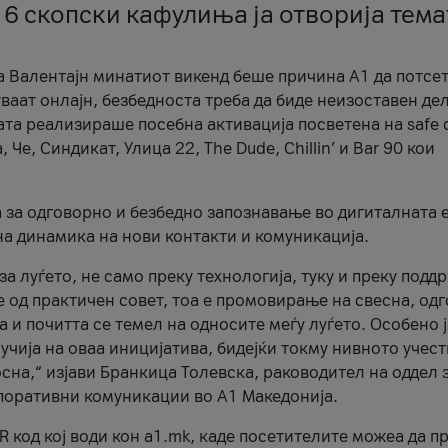
 6 скопски кафулиња ја отворија тема
а Валентајн минатиот викенд беше причина А1 да потсет
ваат онлајн, безбедноста треба да биде неизоставен дел
ата реализираше посебна активација посветена на safe d
е, Синдикат, Улица 22, The Dude, Chillin’ и Bar 90 кои
а за одговорно и безбедно запознавање во дигиталната 
на динамика на нови контакти и комуникација.
а луѓето, не само преку технологија, туку и преку подд
ќе од практичен совет, тоа е промовирање на свесна, од
а и почитта се темел на односите меѓу луѓето. Особено 
чија на оваа иницијатива, бидејќи токму нивното учест
сна,“ изјави Бранкица Толевска, раководител на оддел 
поративни комуникации во А1 Македонија.
R код кој води кон a1.mk, каде посетителите можеа да п