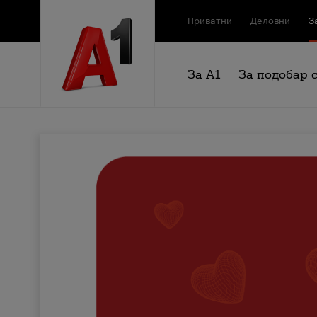
Приватни
Деловни
З
За А1
За подобар 