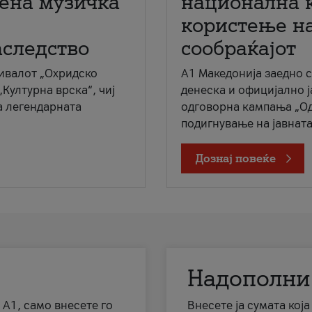
мена музичка
национална 
користење на
аследство
сообраќајот
ивалот „Охридско
A1 Македонија заедно 
„Културна врска“, чиј
денеска и официјално 
а легендарната
одговорна кампања „Од
подигнување на јавната 
Дознај повеќе
Надополни
 А1, само внесете го
Внесете ја сумата кој