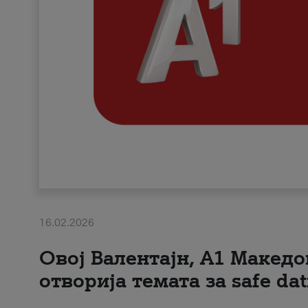
16.02.2026
Овој Валентајн, A1 Македо
отворија темата за safe dat