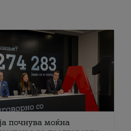
ја почнува моќна