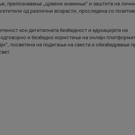
ње, препознавање „црвени знамиња“ и заштита на личн
осетители од различни возрасти, проследена со позити
ветеност кон дигиталната безбедност и едукацијата на
 одговорно и безбедно користење на онлајн платформит
јн“, посветена на подигање на свеста и обезбедување 
свет.