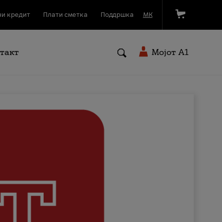
и кредит
Плати сметка
Поддршка
МК
такт
Мојот A1