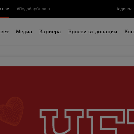
а нас
#ПодобарОнлајн
Надополн
свет
Медиа
Кариера
Броеви за донации
Кон