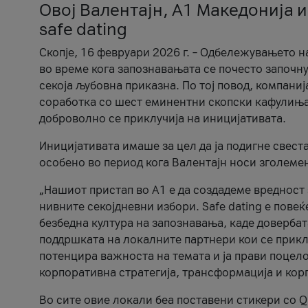
Овој Валентајн, A1 Македонија и
safe dating
Скопје, 16 февруари 2026 г. – Одбележувањето н
во време кога запознавањата се почесто започну
секоја љубовна приказна. По тој повод, компаниј
соработка со шест еминентни скопски кафулиња, Ч
доброволно се приклучија на иницијативата.
Иницијативата имаше за цел да ја подигне свест
особено во период кога Валентајн носи зголеме
„Нашиот пристап во А1 е да создадеме вредност з
нивните секојдневни избори. Safe dating е пове
безбедна култура на запознавања, каде довербат
поддршката на локалните партнери кои се приклу
потенцира важноста на темата и ја прави поцело
корпоративна стратегија, трансформација и кор
Во сите овие локали беа поставени стикери со Q