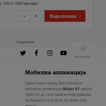
у 100 и 1000 денари.
-
+
Надополни
Следете нè
На почеток
Мобилна апликација
Единствено преку бесплатната
мобилна апликација
Мојот A1
имате
пристап до сите важни информации
за Вашите A1 услуги, во било кое
време.