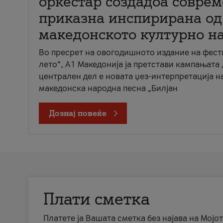
оркестар создадоа совре
приказна инспирирана од
македонското културно н
Во пресрет на овогодишното издание на фест
лето“, А1 Македонија ја претстави кампањата 
централен дел е новата џез-интерпретација н
македонска народна песна „Билјан
Дознај повеќе
Плати сметка
Платете ја Вашата сметка без најава на Мојот