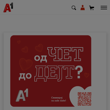
МК
EN
SQ
Приватни
Деловни
Поддршка
Надополни кредит
Плати сметка