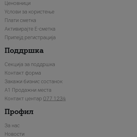
Ценовници
Услови за користење
Плати сметка
Активирајте Е-сметка
Припејд регистрација
Поддршка
Секција за поддршка
Контакт форма
Закажи бизнис состанок
A1 Продажни места
Контакт центар
077 1234
Профил
За нас
Новости