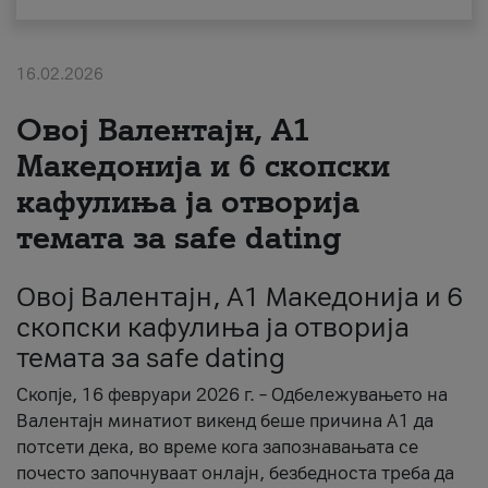
За нас
16.02.2026
#ПодобарОнлајн
Овој Валентајн, A1
Македонија и 6 скопски
кафулиња ја отворија
темата за safe dating
Овој Валентајн, A1 Македонија и 6
скопски кафулиња ја отворија
темата за safe dating
Скопје, 16 февруари 2026 г. – Одбележувањето на
Валентајн минатиот викенд беше причина А1 да
потсети дека, во време кога запознавањата се
почесто започнуваат онлајн, безбедноста треба да