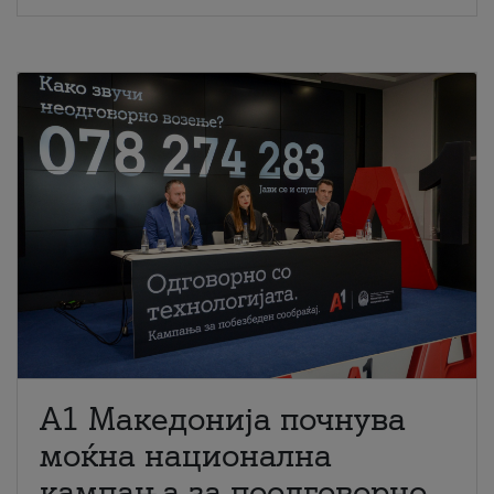
A1 Македонија почнува
моќна национална
кампања за поодговорно