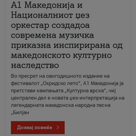
А1 Македонија и
Националниот џез
оркестар создадоа
современа музичка
приказна инспирирана од
македонското културно
наследство
Во пресрет на овогодишното издание на
фестивалот „Охридско лето“, А1 Македонија ја
претстави кампањата „Културна врска“, чиј
централен дел е новата џез-интерпретација на
легендарната македонска народна песна
„Билјан
Дознај повеќе