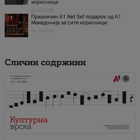
корисници
02.02.2026
Празничен A1 Net Sеf подарок од А1
Македонија за сите корисници
04.12.2025
Слични содржини