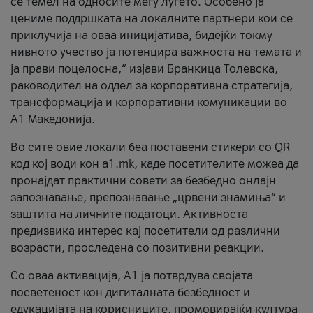
се темел на односите меѓу луѓето. Особено ја
цениме поддршката на локалните партнери кои се
приклучија на оваа иницијатива, бидејќи токму
нивното учество ја потенцира важноста на темата и
ја прави поцелосна,“ изјави Бранкица Толевска,
раководител на оддел за корпоративна стратегија,
трансформација и корпоративни комуникации во
А1 Македонија.
Во сите овие локали беа поставени стикери со QR
код кој води кон a1.mk, каде посетителите можеа да
пронајдат практични совети за безбедно онлајн
запознавање, препознавање „црвени знамиња“ и
заштита на личните податоци. Активноста
предизвика интерес кај посетители од различни
возрасти, проследена со позитивни реакции.
Со оваа активација, А1 ја потврдува својата
посветеност кон дигиталната безбедност и
едукацијата на корисниците, промовирајќи култура