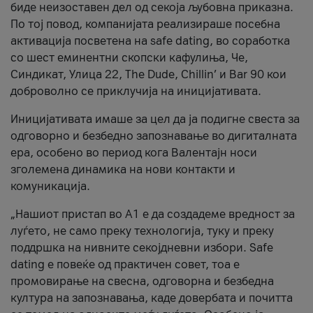
биде неизоставен дел од секоја љубовна приказна.
По тој повод, компанијата реализираше посебна
активација посветена на safe dating, во соработка
со шест еминентни скопски кафулиња, Че,
Синдикат, Улица 22, The Dude, Chillin’ и Bar 90 кои
доброволно се приклучија на иницијативата.
Иницијативата имаше за цел да ја подигне свеста за
одговорно и безбедно запознавање во дигиталната
ера, особено во период кога Валентајн носи
зголемена динамика на нови контакти и
комуникација.
„Нашиот пристап во А1 е да создадеме вредност за
луѓето, не само преку технологија, туку и преку
поддршка на нивните секојдневни избори. Safe
dating е повеќе од практичен совет, тоа е
промовирање на свесна, одговорна и безбедна
култура на запознавања, каде довербата и почитта