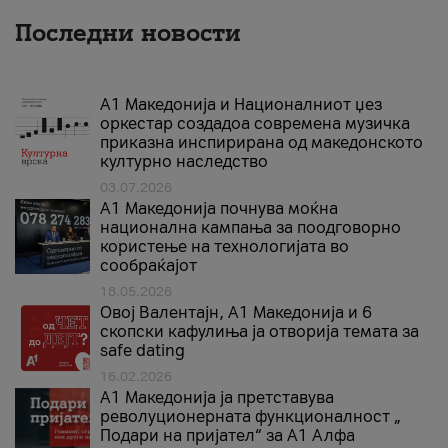
Последни новости
А1 Македонија и Националниот џез
оркестар создадоа современа музичка
приказна инспирирана од македонското
културно наследство
03.07.2026
A1 Македонија почнува моќна
национална кампања за поодговорно
користење на технологијата во
сообраќајот
18.05.2026
Овој Валентајн, A1 Македонија и 6
скопски кафулиња ја отворија темата за
safe dating
16.02.2026
А1 Македонија ја претставува
револуционерната функционалност „
Подари на пријател“ за А1 Алфа