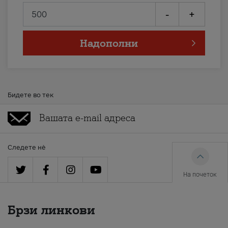
-
+
Надополни
Бидете во тек
Следете нè
На почеток
Брзи линкови