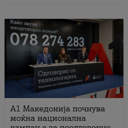
A1 Македонија почнува
моќна национална
кампања за поодговорно