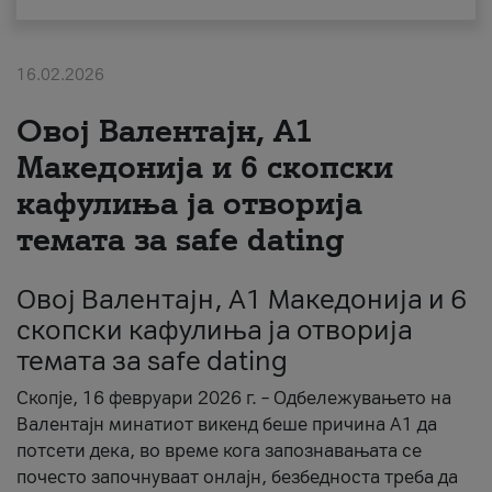
За нас
16.02.2026
#ПодобарОнлајн
Овој Валентајн, A1
Македонија и 6 скопски
кафулиња ја отворија
темата за safe dating
Овој Валентајн, A1 Македонија и 6
скопски кафулиња ја отворија
темата за safe dating
Скопје, 16 февруари 2026 г. – Одбележувањето на
Валентајн минатиот викенд беше причина А1 да
потсети дека, во време кога запознавањата се
почесто започнуваат онлајн, безбедноста треба да