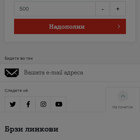
-
+
Надополни
Бидете во тек
Следете нè
На почеток
Брзи линкови