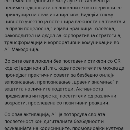
се темел на односите меѓу луѓето. Особено ја
цениме поддршката на локалните партнери кои се
приклучија на оваа иницијатива, бидејќи токму
нивното учество ја потенцира важноста на темата и
ја прави поцелосна,“ изјави Бранкица Толевска,
раководител на оддел за корпоративна стратегија,
трансформација и корпоративни комуникации во
А1 Македонија.
Во сите овие локали беа поставени стикери со QR
код кој води кон a1.mk, каде посетителите можеа да
пронајдат практични совети за безбедно онлајн
запознавање, препознавање „црвени знамиња“ и
заштита на личните податоци. Активноста
предизвика интерес кај посетители од различни
возрасти, проследена со позитивни реакции.
Со оваа активација, А1 ја потврдува својата
посветеност кон дигиталната безбедност и
едукацијата на корисниците, промовирајќи култура