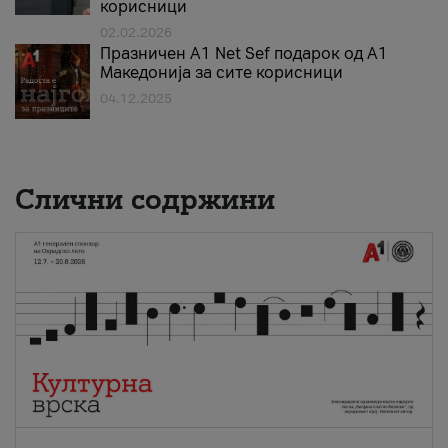
корисници
02.02.2026
Празничен A1 Net Sеf подарок од А1
Македонија за сите корисници
04.12.2025
Слични содржини