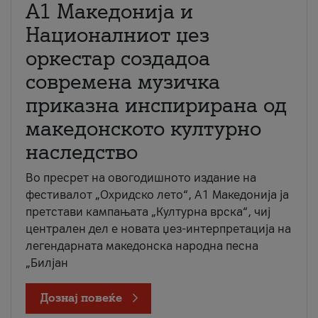
А1 Македонија и
Националниот џез
оркестар создадоа
современа музичка
приказна инспирирана од
македонското културно
наследство
Во пресрет на овогодишното издание на
фестивалот „Охридско лето“, А1 Македонија ја
претстави кампањата „Културна врска“, чиј
централен дел е новата џез-интерпретација на
легендарната македонска народна песна
„Билјан
Дознај повеќе