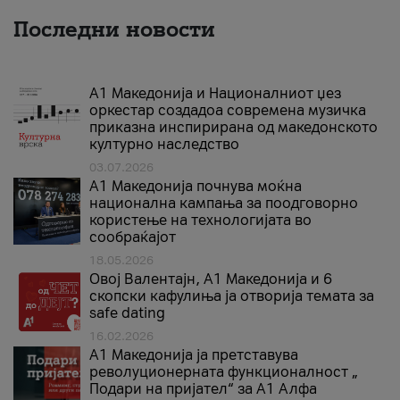
Последни новости
А1 Македонија и Националниот џез
оркестар создадоа современа музичка
приказна инспирирана од македонското
културно наследство
03.07.2026
A1 Македонија почнува моќна
национална кампања за поодговорно
користење на технологијата во
сообраќајот
18.05.2026
Овој Валентајн, A1 Македонија и 6
скопски кафулиња ја отворија темата за
safe dating
16.02.2026
А1 Македонија ја претставува
револуционерната функционалност „
Подари на пријател“ за А1 Алфа