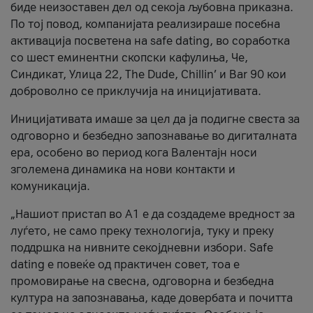
биде неизоставен дел од секоја љубовна приказна.
По тој повод, компанијата реализираше посебна
активација посветена на safe dating, во соработка
со шест еминентни скопски кафулиња, Че,
Синдикат, Улица 22, The Dude, Chillin’ и Bar 90 кои
доброволно се приклучија на иницијативата.
Иницијативата имаше за цел да ја подигне свеста за
одговорно и безбедно запознавање во дигиталната
ера, особено во период кога Валентајн носи
зголемена динамика на нови контакти и
комуникација.
„Нашиот пристап во А1 е да создадеме вредност за
луѓето, не само преку технологија, туку и преку
поддршка на нивните секојдневни избори. Safe
dating е повеќе од практичен совет, тоа е
промовирање на свесна, одговорна и безбедна
култура на запознавања, каде довербата и почитта