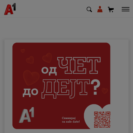
МК
EN
SQ
Приватни
Деловни
Поддршка
Надополни кредит
Плати сметка