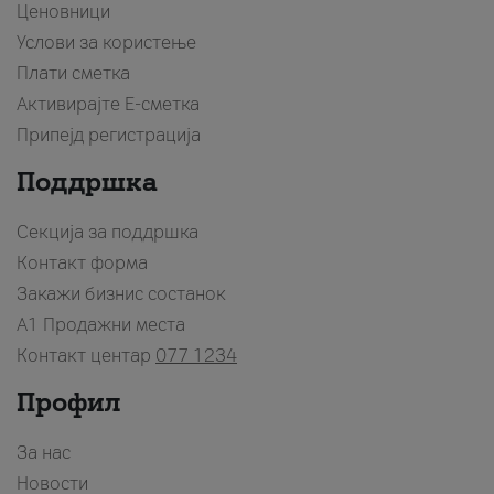
Ценовници
Услови за користење
Плати сметка
Активирајте Е-сметка
Припејд регистрација
Поддршка
Секција за поддршка
Контакт форма
Закажи бизнис состанок
A1 Продажни места
Контакт центар
077 1234
Профил
За нас
Новости