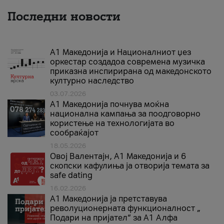
Последни новости
А1 Македонија и Националниот џез
оркестар создадоа современа музичка
приказна инспирирана од македонското
културно наследство
03.07.2026
A1 Македонија почнува моќна
национална кампања за поодговорно
користење на технологијата во
сообраќајот
18.05.2026
Овој Валентајн, A1 Македонија и 6
скопски кафулиња ја отворија темата за
safe dating
16.02.2026
А1 Македонија ја претставува
револуционерната функционалност „
Подари на пријател“ за А1 Алфа