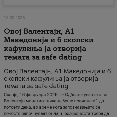
За нас
16.02.2026
#ПодобарОнлајн
Овој Валентајн, A1
Македонија и 6 скопски
кафулиња ја отворија
темата за safe dating
Овој Валентајн, A1 Македонија и 6
скопски кафулиња ја отворија
темата за safe dating
Скопје, 16 февруари 2026 г. – Одбележувањето на
Валентајн минатиот викенд беше причина А1 да
потсети дека, во време кога запознавањата се
почесто започнуваат онлајн, безбедноста треба да