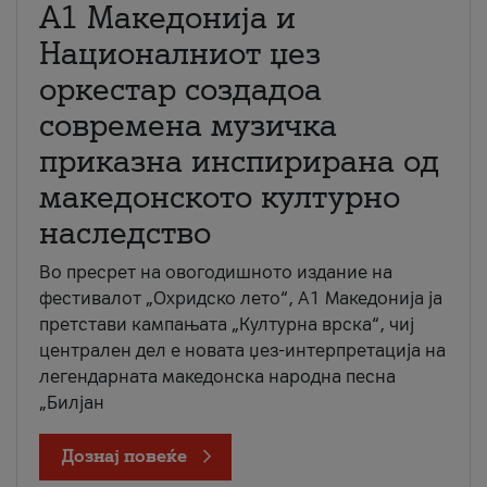
А1 Македонија и
Националниот џез
оркестар создадоа
современа музичка
приказна инспирирана од
македонското културно
наследство
Во пресрет на овогодишното издание на
фестивалот „Охридско лето“, А1 Македонија ја
претстави кампањата „Културна врска“, чиј
централен дел е новата џез-интерпретација на
легендарната македонска народна песна
„Билјан
Дознај повеќе