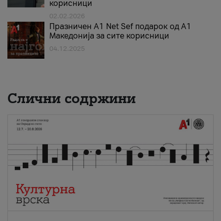
корисници
02.02.2026
Празничен A1 Net Sеf подарок од А1
Македонија за сите корисници
04.12.2025
Слични содржини