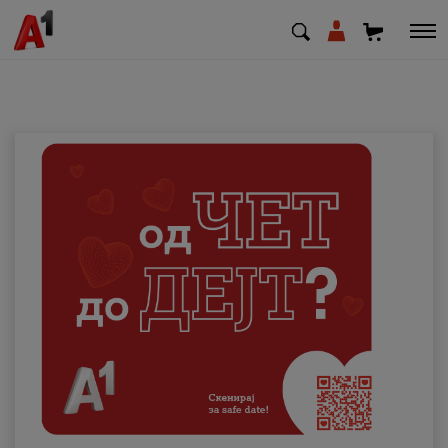
МК
EN
SQ
Приватни
Деловни
Поддршка
Надополни кредит
Плати сметка