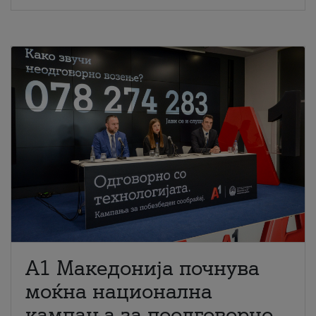
A1 Македонија почнува
моќна национална
кампања за поодговорно