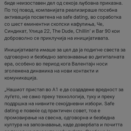
биде неизоставен дел од секоја љубовна приказна.
По тој повод, компанијата реализираше посебна
активација посветена на safe dating, во соработка
со шест еминентни скопски кафулиња, Че,
Синдикат, Улица 22, The Dude, Chillin’ и Bar 90 кои
доброволно се приклучија на иницијативата.
Иницијативата имаше за цел да ја подигне свеста за
одговорно и безбедно запознавање во дигиталната
ера, особено во период кога Валентајн носи
зголемена динамика на нови контакти и
комуникација.
„Нашиот пристап во А1 е да создадеме вредност за
луѓето, не само преку технологија, туку и преку
поддршка на нивните секојдневни избори. Safe
dating е повеќе од практичен совет, тоа е
промовирање на свесна, одговорна и безбедна
култура на запознавања, каде довербата и почитта