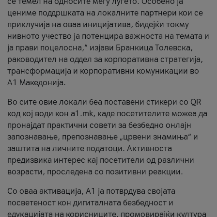
се темел на односите меѓу луѓето. Особено ја
цениме поддршката на локалните партнери кои се
приклучија на оваа иницијатива, бидејќи токму
нивното учество ја потенцира важноста на темата и
ја прави поцелосна,“ изјави Бранкица Толевска,
раководител на оддел за корпоративна стратегија,
трансформација и корпоративни комуникации во
А1 Македонија.
Во сите овие локали беа поставени стикери со QR
код кој води кон a1.mk, каде посетителите можеа да
пронајдат практични совети за безбедно онлајн
запознавање, препознавање „црвени знамиња“ и
заштита на личните податоци. Активноста
предизвика интерес кај посетители од различни
возрасти, проследена со позитивни реакции.
Со оваа активација, А1 ја потврдува својата
посветеност кон дигиталната безбедност и
едукацијата на корисниците, промовирајќи култура