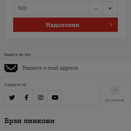
-
+
Надополни
Бидете во тек
Следете нè
На почеток
Брзи линкови