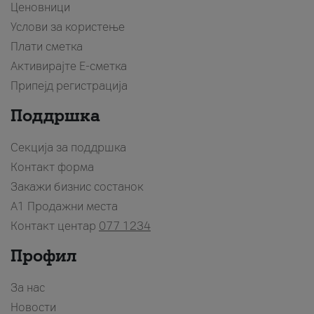
Ценовници
Услови за користење
Плати сметка
Активирајте Е-сметка
Припејд регистрација
Поддршка
Секција за поддршка
Контакт форма
Закажи бизнис состанок
A1 Продажни места
Контакт центар
077 1234
Профил
За нас
Новости