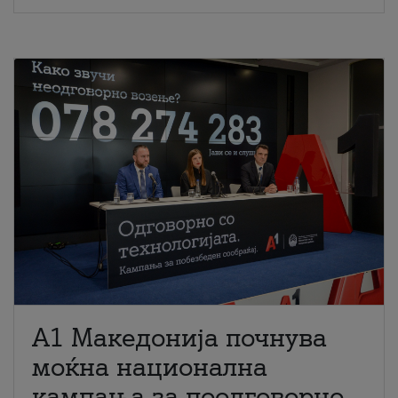
A1 Македонија почнува
моќна национална
кампања за поодговорно