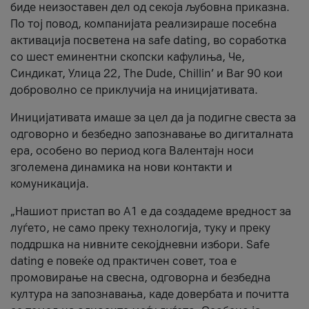
биде неизоставен дел од секоја љубовна приказна.
По тој повод, компанијата реализираше посебна
активација посветена на safe dating, во соработка
со шест еминентни скопски кафулиња, Че,
Синдикат, Улица 22, The Dude, Chillin’ и Bar 90 кои
доброволно се приклучија на иницијативата.
Иницијативата имаше за цел да ја подигне свеста за
одговорно и безбедно запознавање во дигиталната
ера, особено во период кога Валентајн носи
зголемена динамика на нови контакти и
комуникација.
„Нашиот пристап во А1 е да создадеме вредност за
луѓето, не само преку технологија, туку и преку
поддршка на нивните секојдневни избори. Safe
dating е повеќе од практичен совет, тоа е
промовирање на свесна, одговорна и безбедна
култура на запознавања, каде довербата и почитта