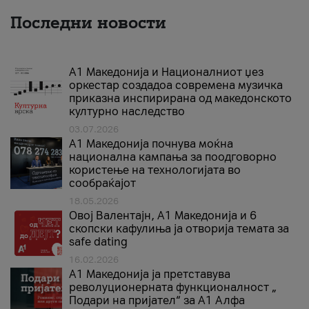
Последни новости
А1 Македонија и Националниот џез
оркестар создадоа современа музичка
приказна инспирирана од македонското
културно наследство
03.07.2026
A1 Македонија почнува моќна
национална кампања за поодговорно
користење на технологијата во
сообраќајот
18.05.2026
Овој Валентајн, A1 Македонија и 6
скопски кафулиња ја отворија темата за
safe dating
16.02.2026
А1 Македонија ја претставува
револуционерната функционалност „
Подари на пријател“ за А1 Алфа