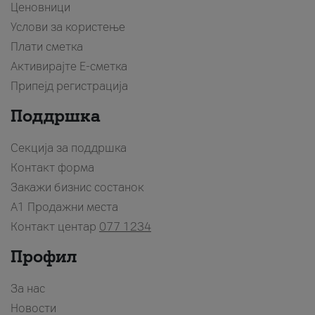
Ценовници
Услови за користење
Плати сметка
Активирајте Е-сметка
Припејд регистрација
Поддршка
Секција за поддршка
Контакт форма
Закажи бизнис состанок
A1 Продажни места
Контакт центар
077 1234
Профил
За нас
Новости