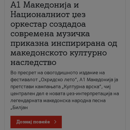
А1 Македонија и
Националниот џез
оркестар создадоа
современа музичка
приказна инспирирана од
македонското културно
наследство
Во пресрет на овогодишното издание на
фестивалот „Охридско лето“, А1 Македонија ја
претстави кампањата „Културна врска“, чиј
централен дел е новата џез-интерпретација на
легендарната македонска народна песна
„Билјан
Дознај повеќе