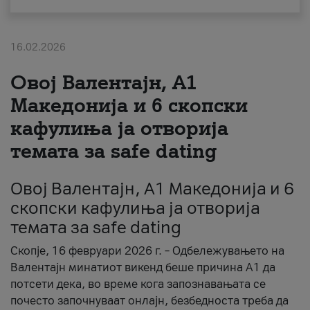
За нас
16.02.2026
#ПодобарОнлајн
Овој Валентајн, A1
Македонија и 6 скопски
кафулиња ја отворија
темата за safe dating
Овој Валентајн, A1 Македонија и 6
скопски кафулиња ја отворија
темата за safe dating
Скопје, 16 февруари 2026 г. – Одбележувањето на
Валентајн минатиот викенд беше причина А1 да
потсети дека, во време кога запознавањата се
почесто започнуваат онлајн, безбедноста треба да