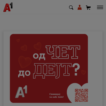
МК
EN
SQ
Приватни
Деловни
Поддршка
Надополни кредит
Плати сметка