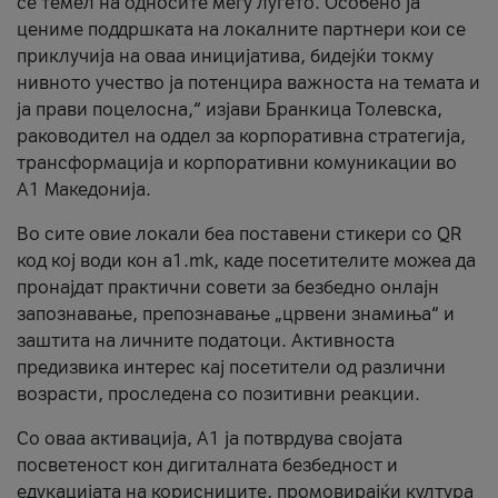
се темел на односите меѓу луѓето. Особено ја
цениме поддршката на локалните партнери кои се
приклучија на оваа иницијатива, бидејќи токму
нивното учество ја потенцира важноста на темата и
ја прави поцелосна,“ изјави Бранкица Толевска,
раководител на оддел за корпоративна стратегија,
трансформација и корпоративни комуникации во
А1 Македонија.
Во сите овие локали беа поставени стикери со QR
код кој води кон a1.mk, каде посетителите можеа да
пронајдат практични совети за безбедно онлајн
запознавање, препознавање „црвени знамиња“ и
заштита на личните податоци. Активноста
предизвика интерес кај посетители од различни
возрасти, проследена со позитивни реакции.
Со оваа активација, А1 ја потврдува својата
посветеност кон дигиталната безбедност и
едукацијата на корисниците, промовирајќи култура