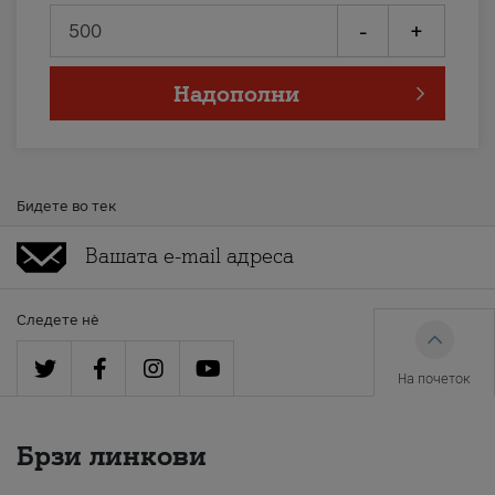
-
+
Надополни
Бидете во тек
Следете нè
На почеток
Брзи линкови