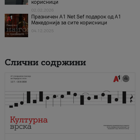
корисници
02.02.2026
Празничен A1 Net Sеf подарок од А1
Македонија за сите корисници
04.12.2025
Слични содржини