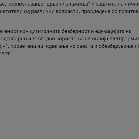
ње, препознавање „црвени знамиња“ и заштита на личн
осетители од различни возрасти, проследена со позити
ветеност кон дигиталната безбедност и едукацијата на
 одговорно и безбедно користење на онлајн платформит
јн“, посветена на подигање на свеста и обезбедување 
свет.