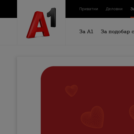
Приватни
Деловни
З
За А1
За подобар 