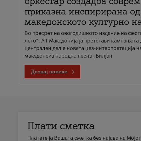
оркестар создадоа совре
приказна инспирирана од
македонското културно н
Во пресрет на овогодишното издание на фест
лето“, А1 Македонија ја претстави кампањата 
централен дел е новата џез-интерпретација н
македонска народна песна „Билјан
Дознај повеќе
Плати сметка
Платете ја Вашата сметка без најава на Мојот