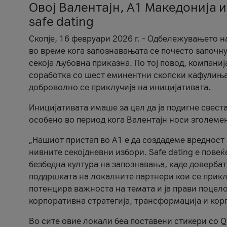
Овој Валентајн, A1 Македонија и
safe dating
Скопје, 16 февруари 2026 г. – Одбележувањето н
во време кога запознавањата се почесто започну
секоја љубовна приказна. По тој повод, компаниј
соработка со шест еминентни скопски кафулиња, Ч
доброволно се приклучија на иницијативата.
Иницијативата имаше за цел да ја подигне свест
особено во период кога Валентајн носи зголеме
„Нашиот пристап во А1 е да создадеме вредност з
нивните секојдневни избори. Safe dating е пове
безбедна култура на запознавања, каде довербат
поддршката на локалните партнери кои се приклу
потенцира важноста на темата и ја прави поцело
корпоративна стратегија, трансформација и кор
Во сите овие локали беа поставени стикери со Q