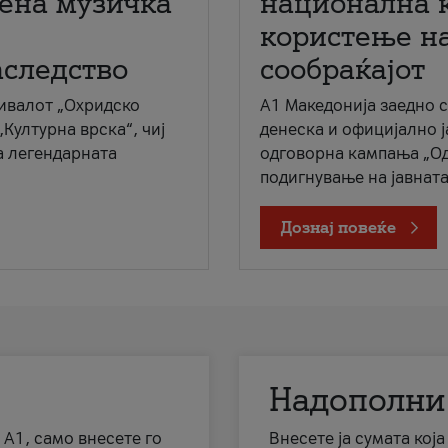
мена музичка
национална 
користење на
аследство
сообраќајот
ивалот „Охридско
A1 Македонија заедно 
„Културна врска“, чиј
денеска и официјално 
а легендарната
одговорна кампања „Од
подигнување на јавната 
Дознај повеќе
Надополни
 А1, само внесете го
Внесете ја сумата кој