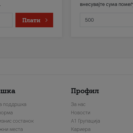
.
внесувајте сума помеѓ
Плати
ршка
Профил
за поддршка
За нас
форма
Новости
изнис состанок
А1 Групација
жни места
Кариера