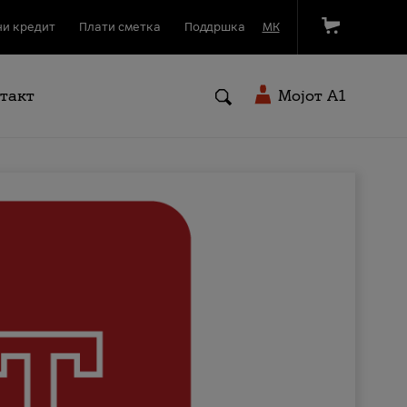
и кредит
Плати сметка
Поддршка
МК
такт
Мојот A1