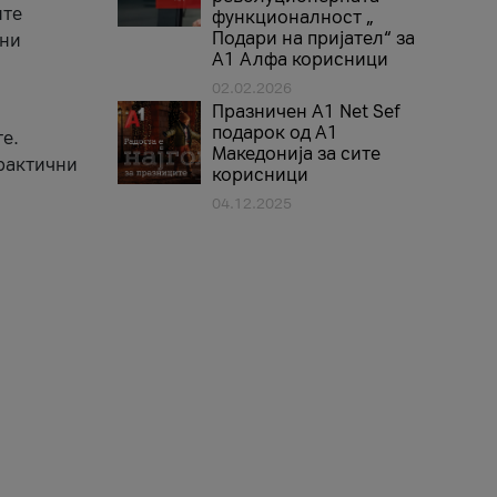
ите
функционалност „
Подари на пријател“ за
вни
А1 Алфа корисници
02.02.2026
Празничен A1 Net Sеf
подарок од А1
е.
Македонија за сите
практични
корисници
04.12.2025