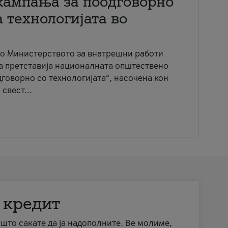
кампања за поодговорно
 технологијата во
со Министерството за внатрешни работи
ја претставија националната општествено
говорно со технологијата“, насочена кон
свест...
 кредит
а што сакате да ја надополните. Ве молиме,