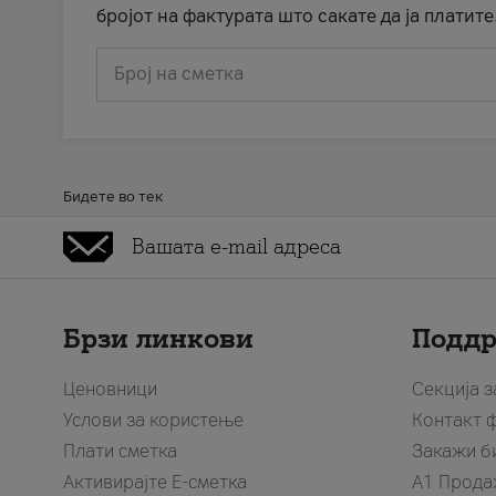
бројот на фактурата што сакате да ја платите
Број на сметка
Бидете во тек
Брзи линкови
Подд
Ценовници
Секција 
Услови за користење
Контакт 
Плати сметка
Закажи б
Активирајте Е-сметка
A1 Прода