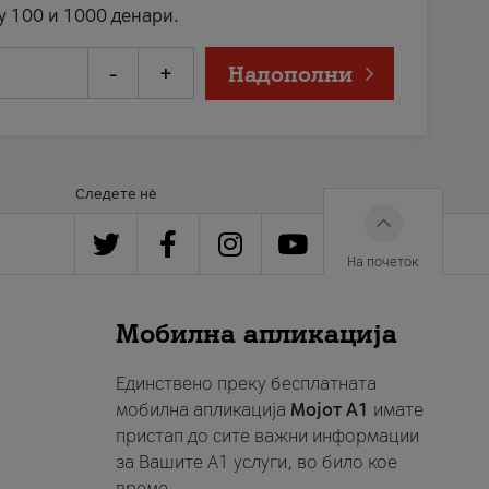
у 100 и 1000 денари.
-
+
Надополни
Следете нè
На почеток
Мобилна апликација
Единствено преку бесплатната
мобилна апликација
Мојот A1
имате
пристап до сите важни информации
за Вашите A1 услуги, во било кое
време.