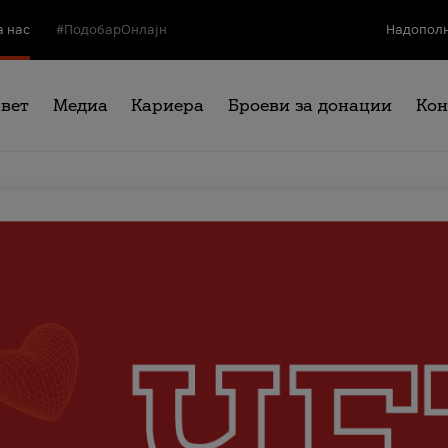
а нас
#ПодобарОнлајн
Надополн
свет
Медиа
Кариера
Броеви за донации
Кон