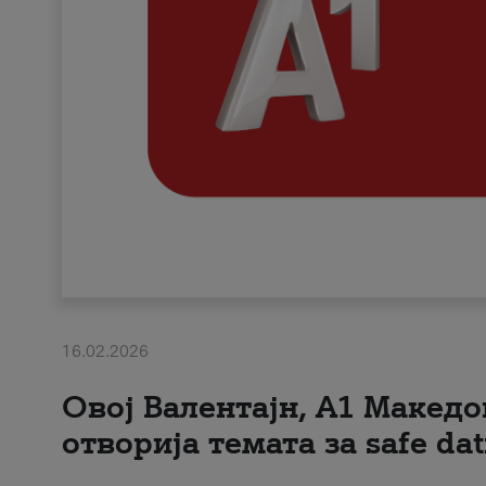
16.02.2026
Овој Валентајн, A1 Македо
отворија темата за safe dat