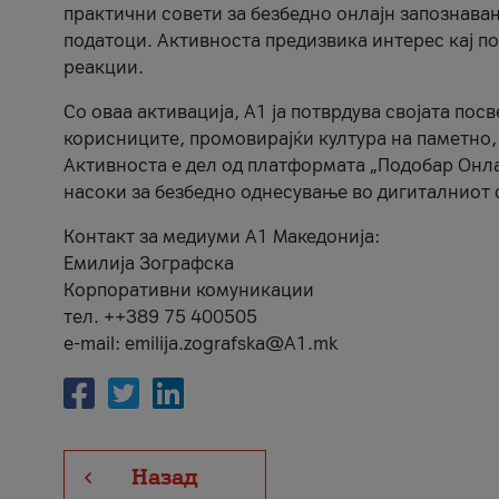
практични совети за безбедно онлајн запознава
податоци. Активноста предизвика интерес кај п
реакции.
Со оваа активација, А1 ја потврдува својата пос
корисниците, промовирајќи култура на паметно,
Активноста е дел од платформата „Подобар Онла
насоки за безбедно однесување во дигиталниот 
Контакт за медиуми А1 Македонија:
Емилија Зографска
Корпоративни комуникации
тел. ++389 75 400505
e-mail: emilija.zografska@A1.mk
Назад