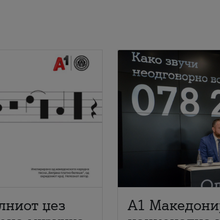
лниот џез
A1 Македони