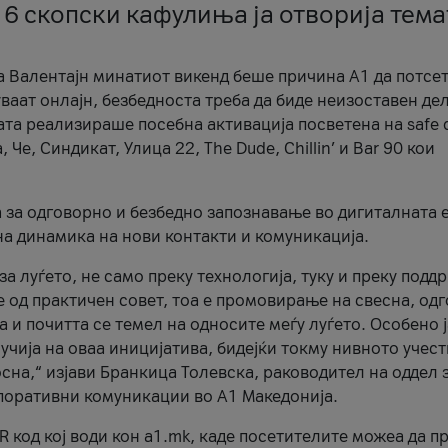
 6 скопски кафулиња ја отворија тема
а Валентајн минатиот викенд беше причина А1 да потсет
ваат онлајн, безбедноста треба да биде неизоставен дел
ата реализираше посебна активација посветена на safe d
е, Синдикат, Улица 22, The Dude, Chillin’ и Bar 90 кои
а за одговорно и безбедно запознавање во дигиталната 
на динамика на нови контакти и комуникација.
а луѓето, не само преку технологија, туку и преку подд
ќе од практичен совет, тоа е промовирање на свесна, од
а и почитта се темел на односите меѓу луѓето. Особено 
чија на оваа иницијатива, бидејќи токму нивното учест
сна,“ изјави Бранкица Толевска, раководител на оддел 
поративни комуникации во А1 Македонија.
R код кој води кон a1.mk, каде посетителите можеа да п