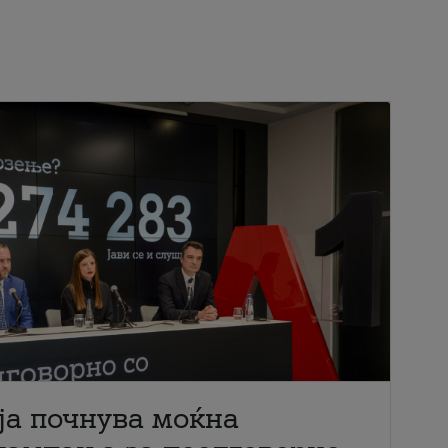
ја почнува моќна