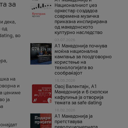
та за
Националниот џез
оркестар создадоа
современа музичка
приказна инспирирана
и дека,
од македонското
 од
културно наследство
ating, во
03.07.2026
A1 Македонија почнува
моќна национална
кампања за поодговорно
ера,
користење на
технологијата во
сообраќајот
ршка на
18.05.2026
говорна и
Овој Валентајн, A1
Македонија и 6 скопски
ја цениме
кафулиња ја отворија
во ја
темата за safe dating
за
16.02.2026
А1 Македонија ја
претставува
ронајдат
револуционерната