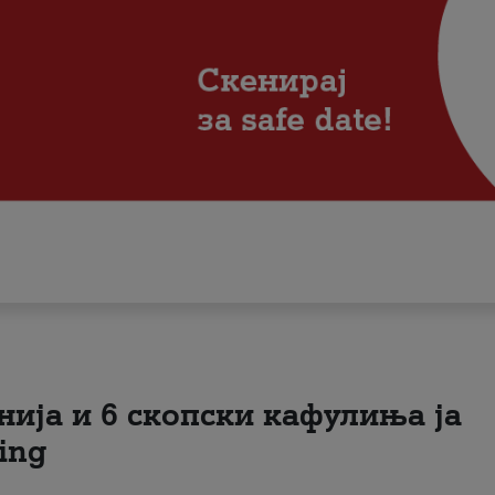
нија и 6 скопски кафулиња ја
ing