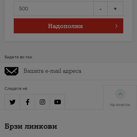
-
+
Надополни
Бидете во тек
Следете нè
На почеток
Брзи линкови