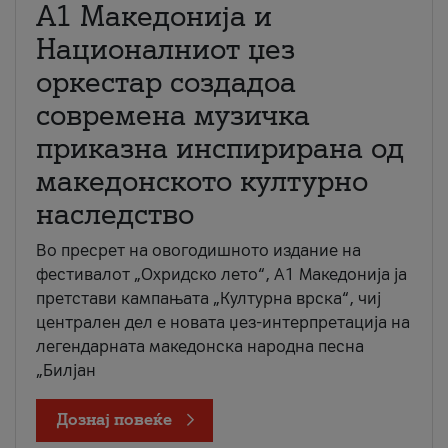
А1 Македонија и
Националниот џез
оркестар создадоа
современа музичка
приказна инспирирана од
македонското културно
наследство
Во пресрет на овогодишното издание на
фестивалот „Охридско лето“, А1 Македонија ја
претстави кампањата „Културна врска“, чиј
централен дел е новата џез-интерпретација на
легендарната македонска народна песна
„Билјан
Дознај повеќе