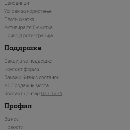
Ценовници
Услови за користење
Плати сметка
Активирајте Е-сметка
Припејд регистрација
Поддршка
Секција за поддршка
Контакт форма
Закажи бизнис состанок
A1 Продажни места
Контакт центар
077 1234
Профил
За нас
Новости