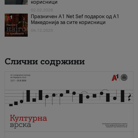
корисници
02.02.2026
Празничен A1 Net Sеf подарок од А1
Македонија за сите корисници
04.12.2025
Слични содржини