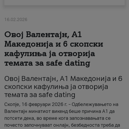
За нас
16.02.2026
#ПодобарОнлајн
Овој Валентајн, A1
Македонија и 6 скопски
кафулиња ја отворија
темата за safe dating
Овој Валентајн, A1 Македонија и 6
скопски кафулиња ја отворија
темата за safe dating
Скопје, 16 февруари 2026 г. – Одбележувањето на
Валентајн минатиот викенд беше причина А1 да
потсети дека, во време кога запознавањата се
почесто започнуваат онлајн, безбедноста треба да