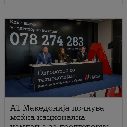
A1 Македонија почнува
моќна национална
кампања за поодговорно