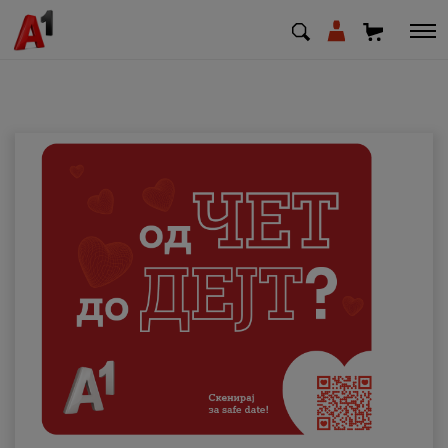
МК
EN
SQ
Приватни
Деловни
Поддршка
Надополни кредит
Плати сметка