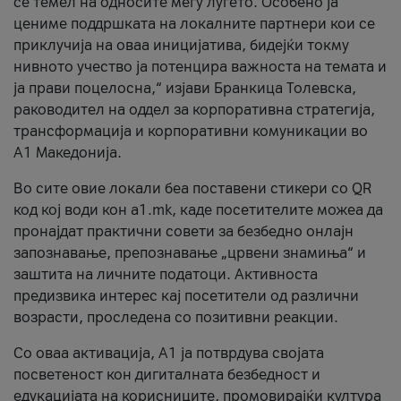
се темел на односите меѓу луѓето. Особено ја
цениме поддршката на локалните партнери кои се
приклучија на оваа иницијатива, бидејќи токму
нивното учество ја потенцира важноста на темата и
ја прави поцелосна,“ изјави Бранкица Толевска,
раководител на оддел за корпоративна стратегија,
трансформација и корпоративни комуникации во
А1 Македонија.
Во сите овие локали беа поставени стикери со QR
код кој води кон a1.mk, каде посетителите можеа да
пронајдат практични совети за безбедно онлајн
запознавање, препознавање „црвени знамиња“ и
заштита на личните податоци. Активноста
предизвика интерес кај посетители од различни
возрасти, проследена со позитивни реакции.
Со оваа активација, А1 ја потврдува својата
посветеност кон дигиталната безбедност и
едукацијата на корисниците, промовирајќи култура