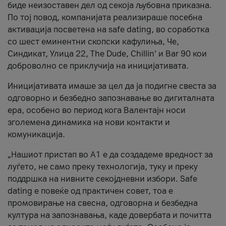
биде неизоставен дел од секоја љубовна приказна.
По тој повод, компанијата реализираше посебна
активација посветена на safe dating, во соработка
со шест еминентни скопски кафулиња, Че,
Синдикат, Улица 22, The Dude, Chillin’ и Bar 90 кои
доброволно се приклучија на иницијативата.
Иницијативата имаше за цел да ја подигне свеста за
одговорно и безбедно запознавање во дигиталната
ера, особено во период кога Валентајн носи
зголемена динамика на нови контакти и
комуникација.
„Нашиот пристап во А1 е да создадеме вредност за
луѓето, не само преку технологија, туку и преку
поддршка на нивните секојдневни избори. Safe
dating е повеќе од практичен совет, тоа е
промовирање на свесна, одговорна и безбедна
култура на запознавања, каде довербата и почитта