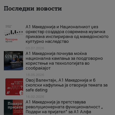
Последни новости
А1 Македонија и Националниот џез
оркестар создадоа современа музичка
приказна инспирирана од македонското
културно наследство
03.07.2026
A1 Македонија почнува моќна
национална кампања за поодговорно
користење на технологијата во
сообраќајот
18.05.2026
Овој Валентајн, A1 Македонија и 6
скопски кафулиња ја отворија темата за
safe dating
16.02.2026
А1 Македонија ја претставува
револуционерната функционалност „
Подари на пријател“ за А1 Алфа