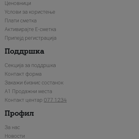
Ценовници
Услови за користење
Плати сметка
Активирајте Е-сметка
Припејд регистрација
Поддршка
Секција за поддршка
Контакт форма
Закажи бизнис состанок
A1 Продажни места
Контакт центар
077 1234
Профил
За нас
Новости