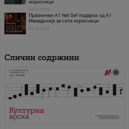
корисници
02.02.2026
Празничен A1 Net Sеf подарок од А1
Македонија за сите корисници
04.12.2025
Слични содржини