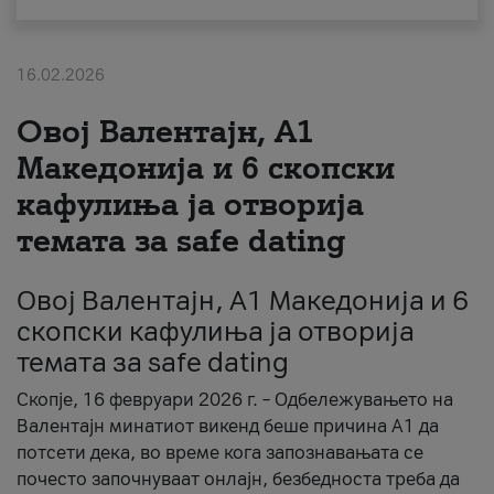
За нас
16.02.2026
#ПодобарОнлајн
Овој Валентајн, A1
Македонија и 6 скопски
кафулиња ја отворија
темата за safe dating
Овој Валентајн, A1 Македонија и 6
скопски кафулиња ја отворија
темата за safe dating
Скопје, 16 февруари 2026 г. – Одбележувањето на
Валентајн минатиот викенд беше причина А1 да
потсети дека, во време кога запознавањата се
почесто започнуваат онлајн, безбедноста треба да