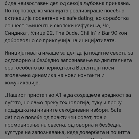
биде неизоставен дел од секоја љубовна приказна.
По тој повод, компанијата реализираше посебна
активација посветена на safe dating, во соработка
со шест еминентни скопски кафулиња, Че,
Синдикат, Улица 22, The Dude, Chillin’ и Bar 90 кои
доброволно се приклучија на иницијативата.
Иницијативата имаше за цел да ја подигне свеста за
одговорно и безбедно запознавање во дигиталната
ера, особено во период кога Валентајн носи
зголемена динамика на нови контакти и
комуникација.
„Нашиот пристап во А1 е да создадеме вредност за
луѓето, не само преку технологија, туку и преку
поддршка на нивните секојдневни избори. Safe
dating е повеќе од практичен совет, тоа е
промовирање на свесна, одговорна и безбедна
култура на запознавања, каде довербата и почитта