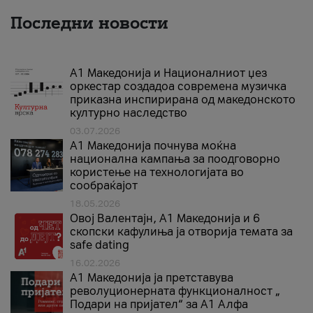
Последни новости
А1 Македонија и Националниот џез
оркестар создадоа современа музичка
приказна инспирирана од македонското
културно наследство
03.07.2026
A1 Македонија почнува моќна
национална кампања за поодговорно
користење на технологијата во
сообраќајот
18.05.2026
Овој Валентајн, A1 Македонија и 6
скопски кафулиња ја отворија темата за
safe dating
16.02.2026
А1 Македонија ја претставува
револуционерната функционалност „
Подари на пријател“ за А1 Алфа