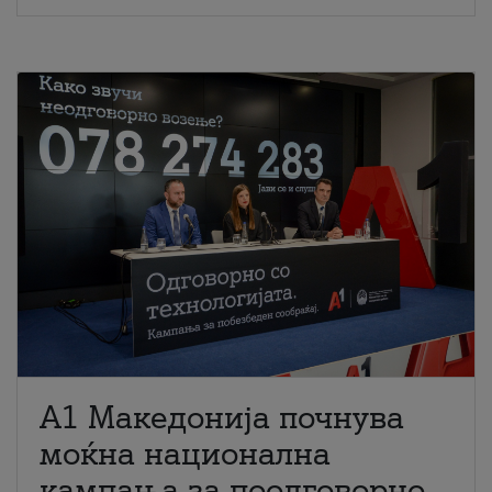
A1 Македонија почнува
моќна национална
кампања за поодговорно