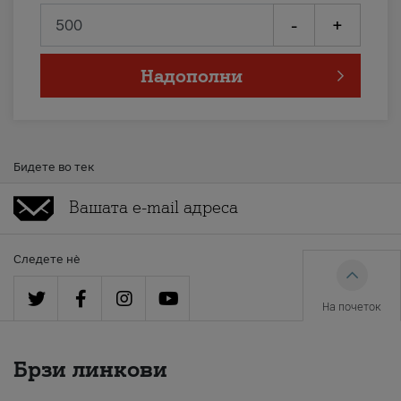
-
+
Надополни
Бидете во тек
Следете нè
На почеток
Брзи линкови