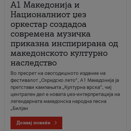
А1 Македонија и
Националниот џез
оркестар создадоа
современа музичка
приказна инспирирана од
македонското културно
наследство
Во пресрет на овогодишното издание на
фестивалот „Охридско лето“, А1 Македонија ја
претстави кампањата „Културна врска“, чиј
централен дел е новата џез-интерпретација на
легендарната македонска народна песна
„Билјан
Дознај повеќе