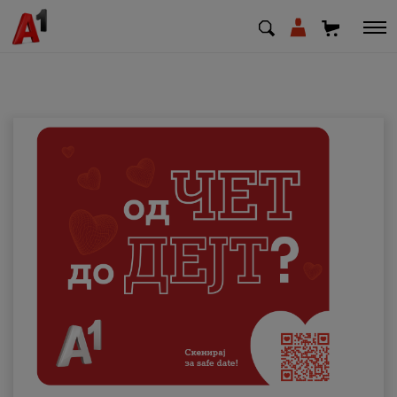
МК
EN
SQ
Приватни
Деловни
Поддршка
Надополни кредит
Плати сметка