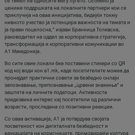
се темел на односите меѓу луѓето. Особено ја
цениме поддршката на локалните партнери кои се
приклучија на оваа иницијатива, бидејќи токму
нивното учество ја потенцира важноста на темата и
ја прави поцелосна,“ изјави Бранкица Толевска,
раководител на оддел за корпоративна стратегија,
трансформација и корпоративни комуникации во
А1 Македонија.
Во сите овие локали беа поставени стикери со QR
код кој води кон a1.mk, каде посетителите можеа да
пронајдат практични совети за безбедно онлајн
запознавање, препознавање „црвени знамиња“ и
заштита на личните податоци. Активноста
предизвика интерес кај посетители од различни
возрасти, проследена со позитивни реакции.
Со оваа активација, А1 ја потврдува својата
посветеност кон дигиталната безбедност и
едукацијата на корисниците, промовирајќи култура