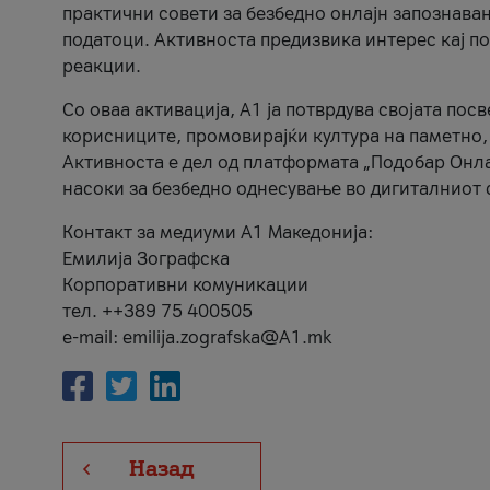
практични совети за безбедно онлајн запознава
податоци. Активноста предизвика интерес кај п
реакции.
Со оваа активација, А1 ја потврдува својата пос
корисниците, промовирајќи култура на паметно,
Активноста е дел од платформата „Подобар Онла
насоки за безбедно однесување во дигиталниот 
Контакт за медиуми А1 Македонија:
Емилија Зографска
Корпоративни комуникации
тел. ++389 75 400505
e-mail: emilija.zografska@A1.mk
Назад