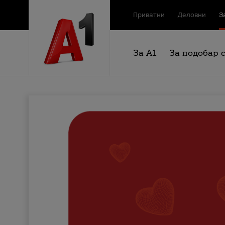
Приватни
Деловни
З
За А1
За подобар 