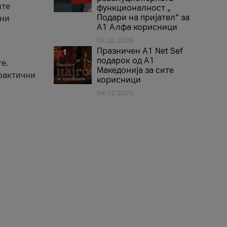
ите
функционалност „
Подари на пријател“ за
вни
А1 Алфа корисници
02.02.2026
Празничен A1 Net Sеf
подарок од А1
е.
Македонија за сите
практични
корисници
04.12.2025