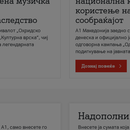
мена музичка
национална 
користење на
аследство
сообраќајот
ивалот „Охридско
A1 Македонија заедно 
„Културна врска“, чиј
денеска и официјално 
а легендарната
одговорна кампања „Од
подигнување на јавната 
Дознај повеќе
Надополни
 А1, само внесете го
Внесете ја сумата кој