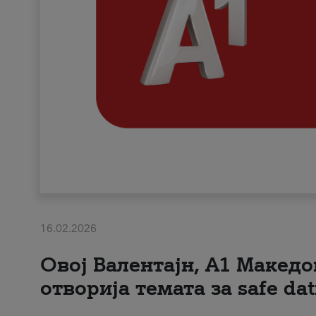
16.02.2026
Овој Валентајн, A1 Македо
отворија темата за safe dat