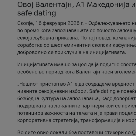
Овој Валентајн, A1 Македонија и
safe dating
Скопје, 16 февруари 2026 г. – Одбележувањето н
во време кога запознавањата се почесто започну
секоја љубовна приказна. По тој повод, компаниј
соработка со шест еминентни скопски кафулиња, Ч
доброволно се приклучија на иницијативата.
Иницијативата имаше за цел да ја подигне свест
особено во период кога Валентајн носи зголеме
„Нашиот пристап во А1 е да создадеме вредност з
нивните секојдневни избори. Safe dating е пове
безбедна култура на запознавања, каде довербат
поддршката на локалните партнери кои се приклу
потенцира важноста на темата и ја прави поцело
корпоративна стратегија, трансформација и кор
Во сите овие локали беа поставени стикери со Q