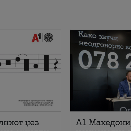
лниот џез
A1 Македони