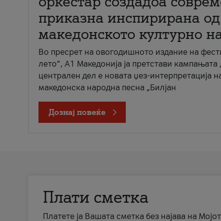
оркестар создадоа совре
приказна инспирирана од
македонското културно н
Во пресрет на овогодишното издание на фест
лето“, А1 Македонија ја претстави кампањата 
централен дел е новата џез-интерпретација н
македонска народна песна „Билјан
Дознај повеќе
Плати сметка
Платете ја Вашата сметка без најава на Мојот