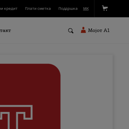
и кредит
Плати сметка
Поддршка
МК
такт
Мојот A1