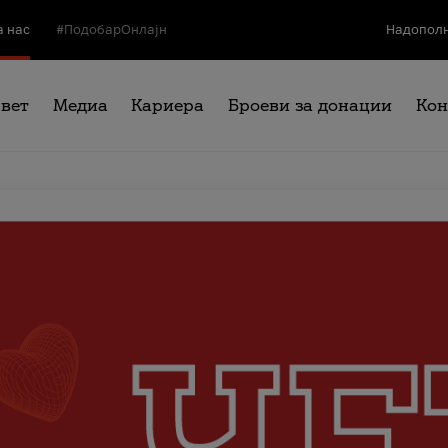
а нас
#ПодобарОнлајн
Надополн
свет
Медиа
Кариера
Броеви за донации
Кон