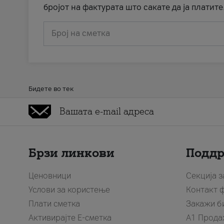
бројот на фактурата што сакате да ја платите
Број на сметка
Бидете во тек
Брзи линкови
Подд
Ценовници
Секција 
Услови за користење
Контакт 
Плати сметка
Закажи б
Активирајте Е-сметка
A1 Прода