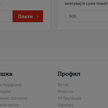
.
внесувајте сума помеѓ
Плати
ршка
Профил
за поддршка
За нас
форма
Новости
изнис состанок
А1 Групација
жни места
Кариера