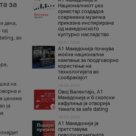
та за
Националниот џез
оркестар создадоа
современа музичка
приказна инспирирана
и дека,
од македонското
 од
културно наследство
ating, во
03.07.2026
A1 Македонија почнува
моќна национална
кампања за поодговорно
ера,
користење на
технологијата во
сообраќајот
ршка на
18.05.2026
говорна и
Овој Валентајн, A1
Македонија и 6 скопски
ја цениме
кафулиња ја отворија
во ја
темата за safe dating
за
16.02.2026
А1 Македонија ја
претставува
ронајдат
револуционерната