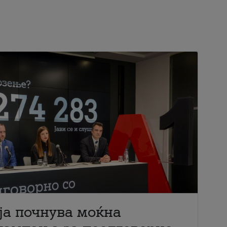
ја почнува моќна