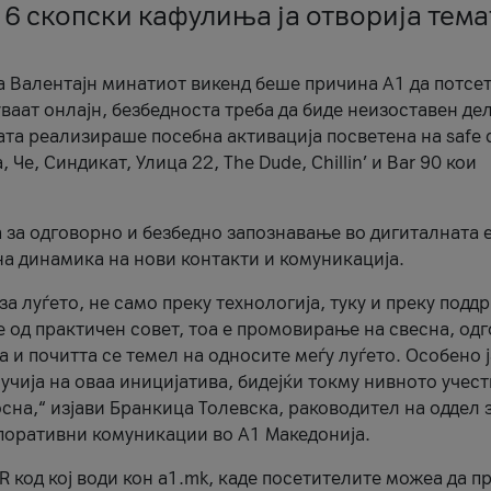
 6 скопски кафулиња ја отворија тема
а Валентајн минатиот викенд беше причина А1 да потсет
ваат онлајн, безбедноста треба да биде неизоставен дел
ата реализираше посебна активација посветена на safe d
е, Синдикат, Улица 22, The Dude, Chillin’ и Bar 90 кои
а за одговорно и безбедно запознавање во дигиталната 
на динамика на нови контакти и комуникација.
а луѓето, не само преку технологија, туку и преку подд
ќе од практичен совет, тоа е промовирање на свесна, од
а и почитта се темел на односите меѓу луѓето. Особено 
чија на оваа иницијатива, бидејќи токму нивното учест
сна,“ изјави Бранкица Толевска, раководител на оддел 
поративни комуникации во А1 Македонија.
R код кој води кон a1.mk, каде посетителите можеа да п