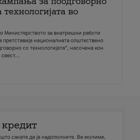
кампања за поодговорно
 технологијата во
со Министерството за внатрешни работи
ја претставија националната општествено
говорно со технологијата“, насочена кон
свест...
 кредит
а што сакате да ја надополните. Ве молиме,