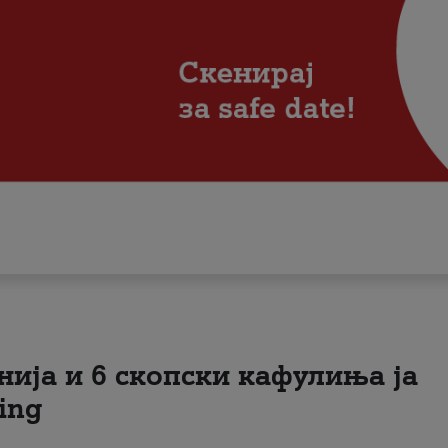
нија и 6 скопски кафулиња ја
ing