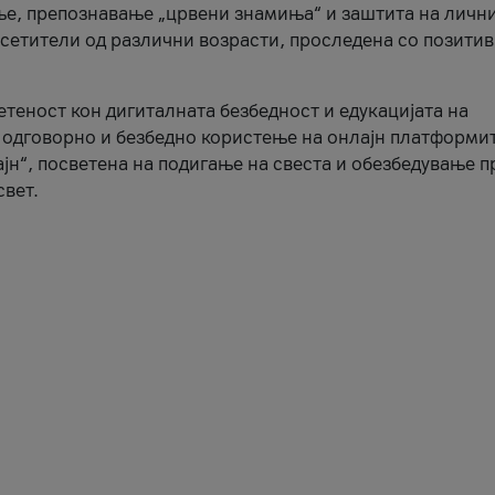
ње, препознавање „црвени знамиња“ и заштита на личн
осетители од различни возрасти, проследена со позити
ветеност кон дигиталната безбедност и едукацијата на
 одговорно и безбедно користење на онлајн платформит
јн“, посветена на подигање на свеста и обезбедување 
свет.