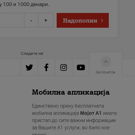
у 100 и 1000 денари.
-
+
Надополни
Следете нè
На почеток
Мобилна апликација
Единствено преку бесплатната
мобилна апликација
Мојот A1
имате
пристап до сите важни информации
за Вашите A1 услуги, во било кое
време.