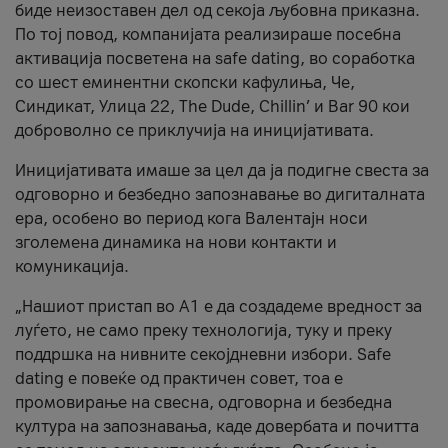
биде неизоставен дел од секоја љубовна приказна.
По тој повод, компанијата реализираше посебна
активација посветена на safe dating, во соработка
со шест еминентни скопски кафулиња, Че,
Синдикат, Улица 22, The Dude, Chillin’ и Bar 90 кои
доброволно се приклучија на иницијативата.
Иницијативата имаше за цел да ја подигне свеста за
одговорно и безбедно запознавање во дигиталната
ера, особено во период кога Валентајн носи
зголемена динамика на нови контакти и
комуникација.
„Нашиот пристап во А1 е да создадеме вредност за
луѓето, не само преку технологија, туку и преку
поддршка на нивните секојдневни избори. Safe
dating е повеќе од практичен совет, тоа е
промовирање на свесна, одговорна и безбедна
култура на запознавања, каде довербата и почитта