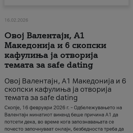
За нас
16.02.2026
#ПодобарОнлајн
Овој Валентајн, A1
Македонија и 6 скопски
кафулиња ја отворија
темата за safe dating
Овој Валентајн, A1 Македонија и 6
скопски кафулиња ја отворија
темата за safe dating
Скопје, 16 февруари 2026 г. – Одбележувањето на
Валентајн минатиот викенд беше причина А1 да
потсети дека, во време кога запознавањата се
почесто започнуваат онлајн, безбедноста треба да