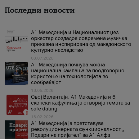
Последни новости
А1 Македонија и Националниот џез
оркестар создадоа современа музичка
приказна инспирирана од македонското
културно наследство
03.07.2026
A1 Македонија почнува моќна
национална кампања за поодговорно
користење на технологијата во
сообраќајот
18.05.2026
Овој Валентајн, A1 Македонија и 6
скопски кафулиња ја отворија темата за
safe dating
16.02.2026
А1 Македонија ја претставува
револуционерната функционалност „
Подари на пријател“ за А1 Алфа