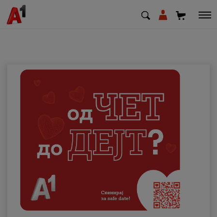
МК
EN
SQ
Приватни
Деловни
Поддршка
Надополни кредит
Плати сметка