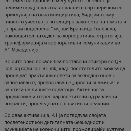
се темел на односите меѓу луѓето. Особено ја
цениме поддршката на локалните партнери кои се
приклучија на оваа иницијатива, бидејќи токму
нивното учество ја потенцира важноста на темата и
ја прави поцелосна,“ изјави Бранкица Толевска,
раководител на оддел за корпоративна стратегија,
трансформација и корпоративни комуникации во
А1 Македонија.
Во сите овие локали беа поставени стикери со QR
код кој води кон a1.mk, каде посетителите можеа да
пронајдат практични совети за безбедно онлајн
запознавање, препознавање „црвени знамиња“ и
заштита на личните податоци. Активноста
предизвика интерес кај посетители од различни
возрасти, проследена со позитивни реакции.
Со оваа активација, А1 ја потврдува својата
посветеност кон дигиталната безбедност и
едукацијата на корисниците, промовирајќи култура