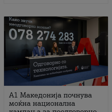
A1 Македонија почнува
моќна национална
кампања за поодговорно