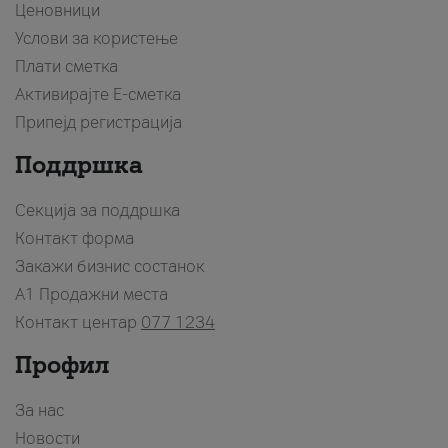
Ценовници
Услови за користење
Плати сметка
Активирајте Е-сметка
Припејд регистрација
Поддршка
Секција за поддршка
Контакт форма
Закажи бизнис состанок
A1 Продажни места
Контакт центар
077 1234
Профил
За нас
Новости