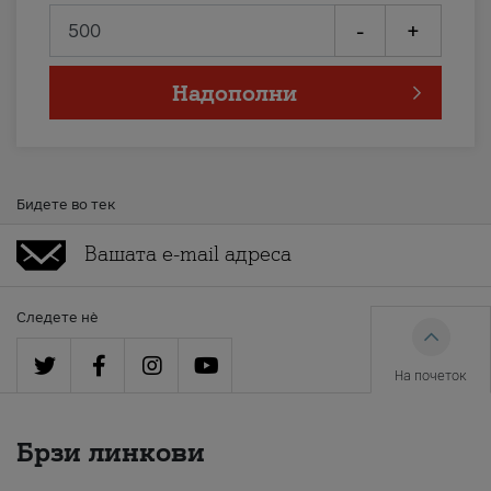
-
+
Надополни
Бидете во тек
Следете нè
На почеток
Брзи линкови