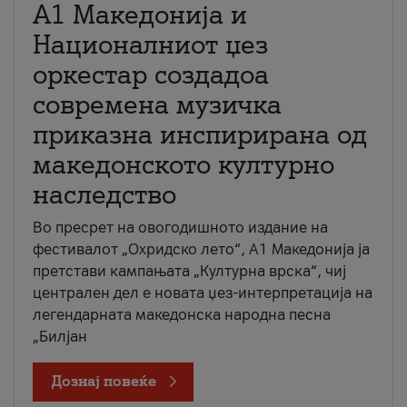
А1 Македонија и
Националниот џез
оркестар создадоа
современа музичка
приказна инспирирана од
македонското културно
наследство
Во пресрет на овогодишното издание на
фестивалот „Охридско лето“, А1 Македонија ја
претстави кампањата „Културна врска“, чиј
централен дел е новата џез-интерпретација на
легендарната македонска народна песна
„Билјан
Дознај повеќе