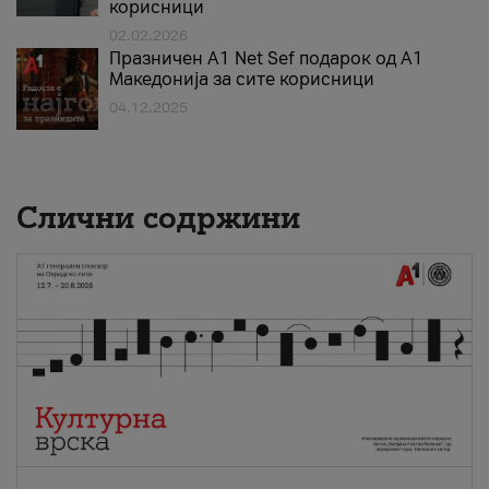
корисници
02.02.2026
Празничен A1 Net Sеf подарок од А1
Македонија за сите корисници
04.12.2025
Слични содржини