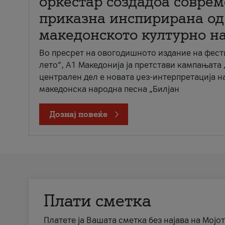
оркестар создадоа совре
приказна инспирирана од
македонското културно н
Во пресрет на овогодишното издание на фест
лето“, А1 Македонија ја претстави кампањата 
централен дел е новата џез-интерпретација н
македонска народна песна „Билјан
Дознај повеќе
Плати сметка
Платете ја Вашата сметка без најава на Мојот