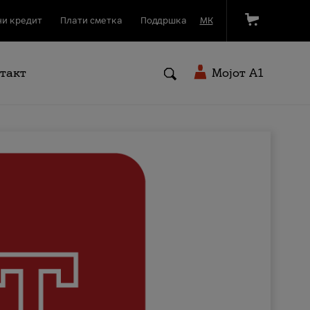
и кредит
Плати сметка
Поддршка
МК
такт
Мојот A1