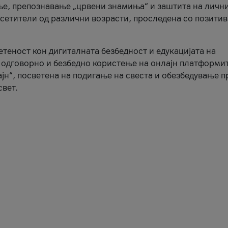
ње, препознавање „црвени знамиња“ и заштита на личн
осетители од различни возрасти, проследена со позити
ветеност кон дигиталната безбедност и едукацијата на
 одговорно и безбедно користење на онлајн платформит
јн“, посветена на подигање на свеста и обезбедување 
свет.