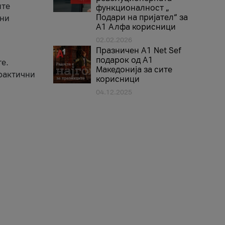
ите
функционалност „
Подари на пријател“ за
вни
А1 Алфа корисници
02.02.2026
Празничен A1 Net Sеf
подарок од А1
е.
Македонија за сите
практични
корисници
04.12.2025