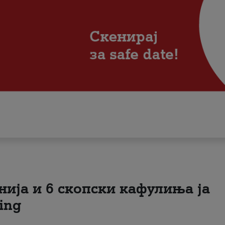
нија и 6 скопски кафулиња ја
ing