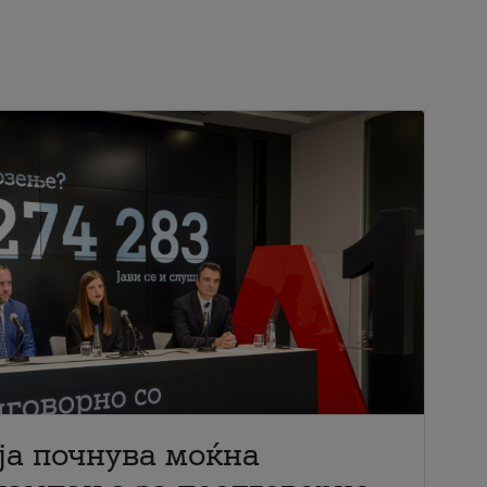
ја почнува моќна