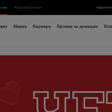
а нас
#ПодобарОнлајн
Надополн
свет
Медиа
Кариера
Броеви за донации
Кон