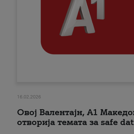
16.02.2026
Овој Валентајн, A1 Македо
отворија темата за safe dat