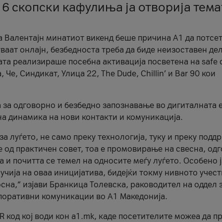
 6 скопски кафулиња ја отворија тема
а Валентајн минатиот викенд беше причина А1 да потсет
ваат онлајн, безбедноста треба да биде неизоставен дел
ата реализираше посебна активација посветена на safe d
е, Синдикат, Улица 22, The Dude, Chillin’ и Bar 90 кои
а за одговорно и безбедно запознавање во дигиталната 
на динамика на нови контакти и комуникација.
а луѓето, не само преку технологија, туку и преку подд
ќе од практичен совет, тоа е промовирање на свесна, од
а и почитта се темел на односите меѓу луѓето. Особено 
чија на оваа иницијатива, бидејќи токму нивното учест
сна,“ изјави Бранкица Толевска, раководител на оддел 
поративни комуникации во А1 Македонија.
R код кој води кон a1.mk, каде посетителите можеа да п