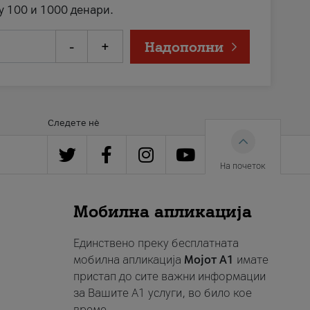
у 100 и 1000 денари.
-
+
Надополни
Следете нè
На почеток
Мобилна апликација
Единствено преку бесплатната
мобилна апликација
Мојот A1
имате
пристап до сите важни информации
за Вашите A1 услуги, во било кое
време.