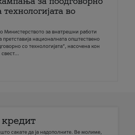
кампања за поодговорно
 технологијата во
со Министерството за внатрешни работи
ја претставија националната општествено
говорно со технологијата“, насочена кон
свест...
 кредит
а што сакате да ја надополните. Ве молиме,