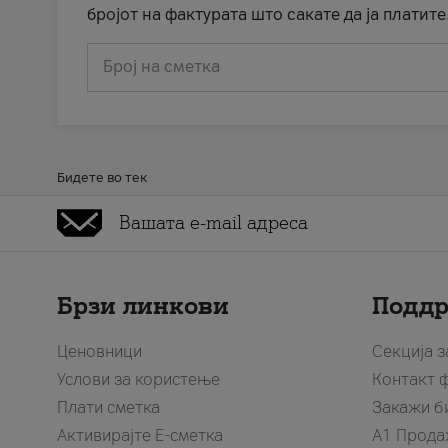
бројот на фактурата што сакате да ја платите
Број на сметка
Бидете во тек
Брзи линкови
Подд
Ценовници
Секција 
Услови за користење
Контакт 
Плати сметка
Закажи б
Активирајте Е-сметка
A1 Прода