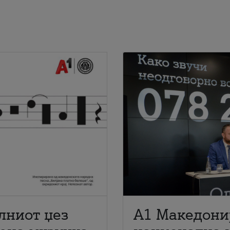
лниот џез
A1 Македони