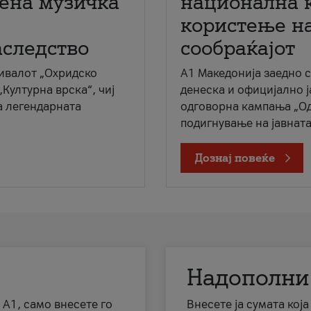
мена музичка
национална 
користење на
аследство
сообраќајот
ивалот „Охридско
A1 Македонија заедно 
„Културна врска“, чиј
денеска и официјално 
а легендарната
одговорна кампања „Од
подигнување на јавната 
Дознај повеќе
Надополни
 А1, само внесете го
Внесете ја сумата кој