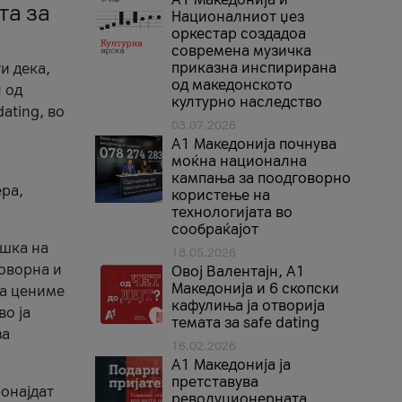
та за
Националниот џез
оркестар создадоа
современа музичка
приказна инспирирана
и дека,
од македонското
 од
културно наследство
ating, во
03.07.2026
A1 Македонија почнува
моќна национална
кампања за поодговорно
ера,
користење на
технологијата во
сообраќајот
ршка на
18.05.2026
говорна и
Овој Валентајн, A1
Македонија и 6 скопски
ја цениме
кафулиња ја отворија
во ја
темата за safe dating
за
16.02.2026
А1 Македонија ја
претставува
ронајдат
револуционерната