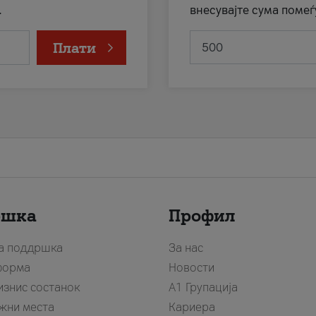
.
внесувајте сума помеѓ
Плати
ршка
Профил
за поддршка
За нас
форма
Новости
изнис состанок
А1 Групација
жни места
Кариера