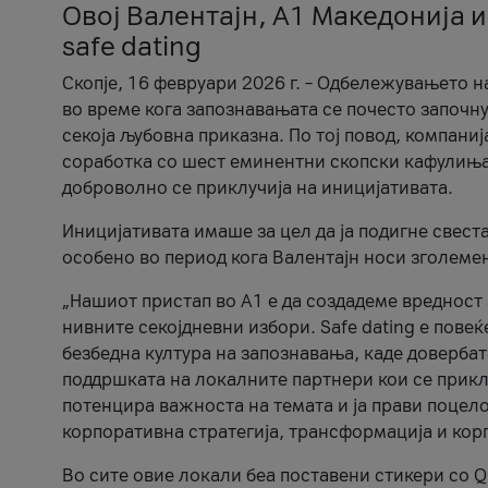
Овој Валентајн, A1 Македонија и
safe dating
Скопје, 16 февруари 2026 г. – Одбележувањето н
во време кога запознавањата се почесто започну
секоја љубовна приказна. По тој повод, компаниј
соработка со шест еминентни скопски кафулиња, Ч
доброволно се приклучија на иницијативата.
Иницијативата имаше за цел да ја подигне свест
особено во период кога Валентајн носи зголеме
„Нашиот пристап во А1 е да создадеме вредност з
нивните секојдневни избори. Safe dating е пове
безбедна култура на запознавања, каде довербат
поддршката на локалните партнери кои се приклу
потенцира важноста на темата и ја прави поцело
корпоративна стратегија, трансформација и кор
Во сите овие локали беа поставени стикери со Q