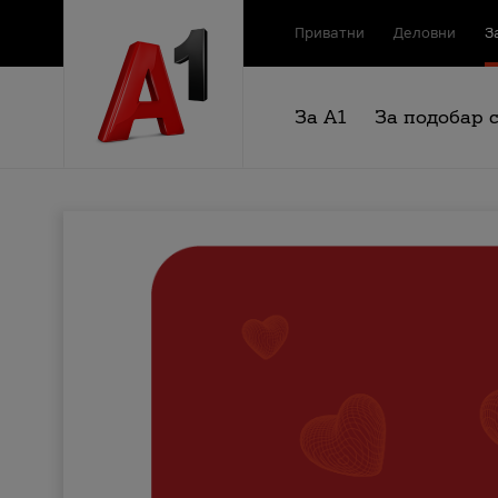
Приватни
Деловни
З
За А1
За подобар 