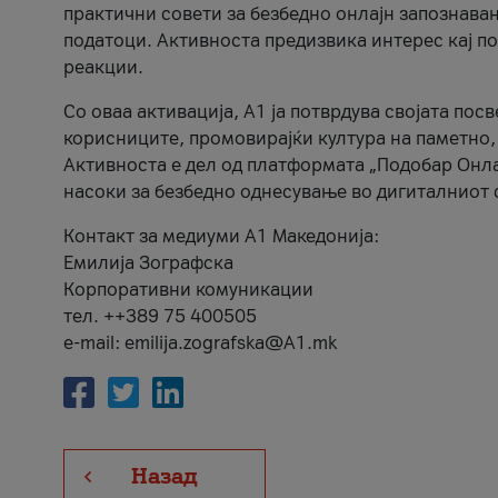
практични совети за безбедно онлајн запознава
податоци. Активноста предизвика интерес кај п
реакции.
Со оваа активација, А1 ја потврдува својата пос
корисниците, промовирајќи култура на паметно,
Активноста е дел од платформата „Подобар Онла
насоки за безбедно однесување во дигиталниот 
Контакт за медиуми А1 Македонија:
Емилија Зографска
Корпоративни комуникации
тел. ++389 75 400505
e-mail: emilija.zografska@A1.mk
Назад