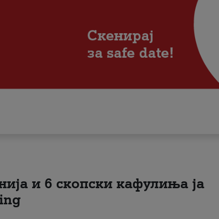
нија и 6 скопски кафулиња ја
ing