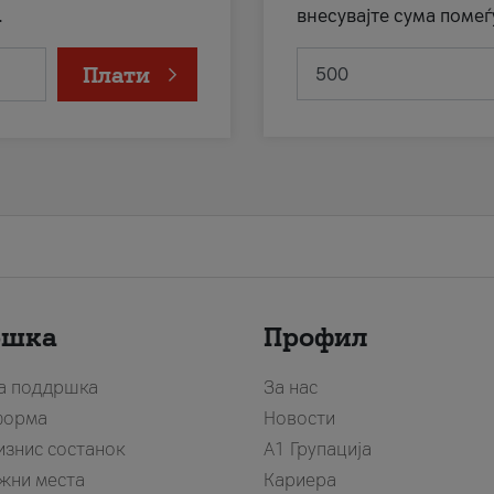
.
внесувајте сума помеѓ
Плати
ршка
Профил
за поддршка
За нас
форма
Новости
изнис состанок
А1 Групација
жни места
Кариера