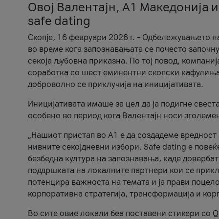
Овој Валентајн, A1 Македонија и
safe dating
Скопје, 16 февруари 2026 г. – Одбележувањето н
во време кога запознавањата се почесто започну
секоја љубовна приказна. По тој повод, компаниј
соработка со шест еминентни скопски кафулиња, Ч
доброволно се приклучија на иницијативата.
Иницијативата имаше за цел да ја подигне свест
особено во период кога Валентајн носи зголеме
„Нашиот пристап во А1 е да создадеме вредност з
нивните секојдневни избори. Safe dating е пове
безбедна култура на запознавања, каде довербат
поддршката на локалните партнери кои се приклу
потенцира важноста на темата и ја прави поцело
корпоративна стратегија, трансформација и кор
Во сите овие локали беа поставени стикери со Q