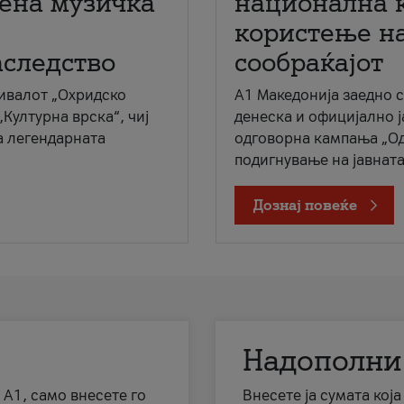
мена музичка
национална 
користење на
аследство
сообраќајот
ивалот „Охридско
A1 Македонија заедно 
„Културна врска“, чиј
денеска и официјално 
а легендарната
одговорна кампања „Од
подигнување на јавната 
Дознај повеќе
Надополни
 А1, само внесете го
Внесете ја сумата кој