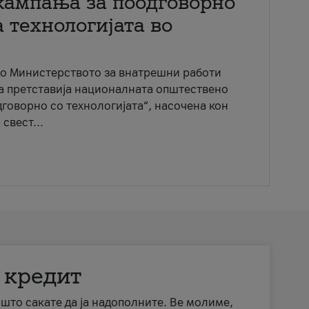
кампања за поодговорно
 технологијата во
со Министерството за внатрешни работи
ја претставија националната општествено
говорно со технологијата“, насочена кон
свест...
 кредит
а што сакате да ја надополните. Ве молиме,