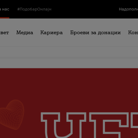
а нас
#ПодобарОнлајн
Надополн
свет
Медиа
Кариера
Броеви за донации
Кон