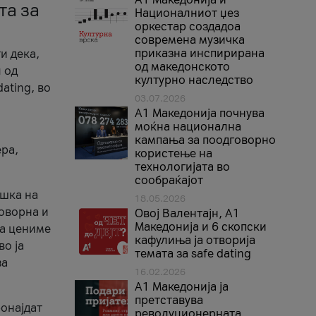
та за
Националниот џез
оркестар создадоа
современа музичка
приказна инспирирана
и дека,
од македонското
 од
културно наследство
ating, во
03.07.2026
A1 Македонија почнува
моќна национална
кампања за поодговорно
ера,
користење на
технологијата во
сообраќајот
ршка на
18.05.2026
говорна и
Овој Валентајн, A1
Македонија и 6 скопски
ја цениме
кафулиња ја отворија
во ја
темата за safe dating
за
16.02.2026
А1 Македонија ја
претставува
ронајдат
револуционерната