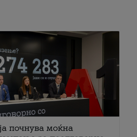
ја почнува моќна