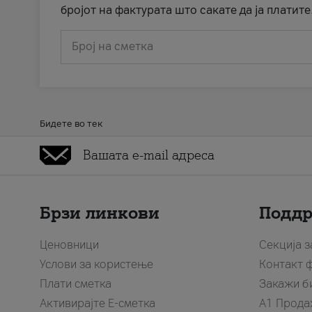
бројот на фактурата што сакате да ја платите
Број на сметка
Бидете во тек
Брзи линкови
Подд
Ценовници
Секција 
Услови за користење
Контакт 
Плати сметка
Закажи б
Активирајте Е-сметка
A1 Прода