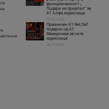
ите
функционалност „
Подари на пријател“ за
вни
А1 Алфа корисници
02.02.2026
Празничен A1 Net Sеf
подарок од А1
е.
Македонија за сите
практични
корисници
04.12.2025