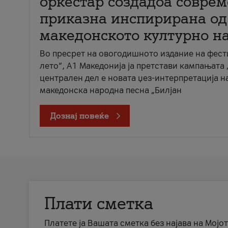
оркестар создадоа совре
приказна инспирирана од
македонското културно н
Во пресрет на овогодишното издание на фест
лето“, А1 Македонија ја претстави кампањата 
централен дел е новата џез-интерпретација н
македонска народна песна „Билјан
Дознај повеќе
Плати сметка
Платете ја Вашата сметка без најава на Мојот