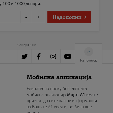
у 100 и 1000 денари.
-
+
Надополни
Следете нè
На почеток
Мобилна апликација
Единствено преку бесплатната
мобилна апликација
Мојот A1
имате
пристап до сите важни информации
за Вашите A1 услуги, во било кое
време.