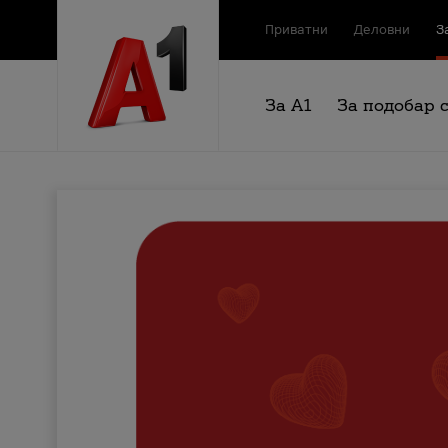
Приватни
Деловни
З
За А1
За подобар 