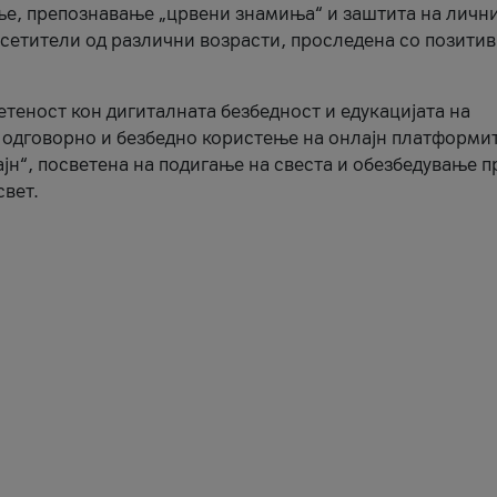
ње, препознавање „црвени знамиња“ и заштита на личн
осетители од различни возрасти, проследена со позити
ветеност кон дигиталната безбедност и едукацијата на
 одговорно и безбедно користење на онлајн платформит
јн“, посветена на подигање на свеста и обезбедување 
свет.