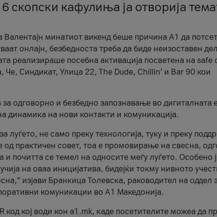
 6 скопски кафулиња ја отворија тема
а Валентајн минатиот викенд беше причина А1 да потсет
ваат онлајн, безбедноста треба да биде неизоставен дел
ата реализираше посебна активација посветена на safe d
е, Синдикат, Улица 22, The Dude, Chillin’ и Bar 90 кои
а за одговорно и безбедно запознавање во дигиталната 
на динамика на нови контакти и комуникација.
а луѓето, не само преку технологија, туку и преку подд
ќе од практичен совет, тоа е промовирање на свесна, од
а и почитта се темел на односите меѓу луѓето. Особено 
чија на оваа иницијатива, бидејќи токму нивното учест
сна,“ изјави Бранкица Толевска, раководител на оддел 
поративни комуникации во А1 Македонија.
R код кој води кон a1.mk, каде посетителите можеа да п