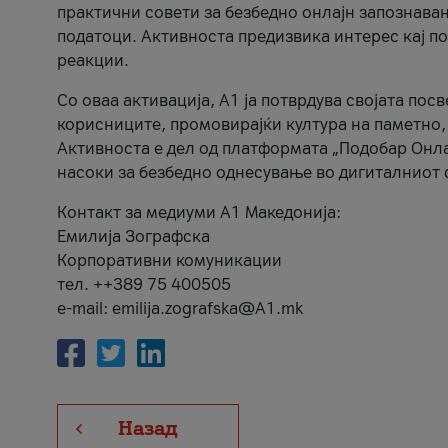
практични совети за безбедно онлајн запознава
податоци. Активноста предизвика интерес кај п
реакции.
Со оваа активација, А1 ја потврдува својата пос
корисниците, промовирајќи култура на паметно,
Активноста е дел од платформата „Подобар Онла
насоки за безбедно однесување во дигиталниот 
Контакт за медиуми А1 Македонија:
Емилија Зографска
Корпоративни комуникации
тел. ++389 75 400505
e-mail: emilija.zografska@A1.mk
Назад