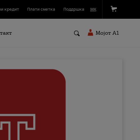
и кредит
Плати сметка
Поддршка
МК
такт
Мојот A1