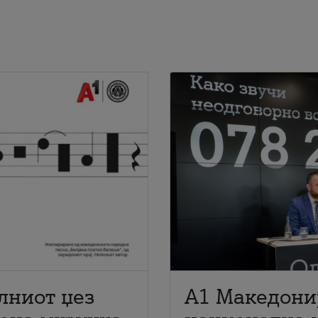
лниот џез
A1 Македони