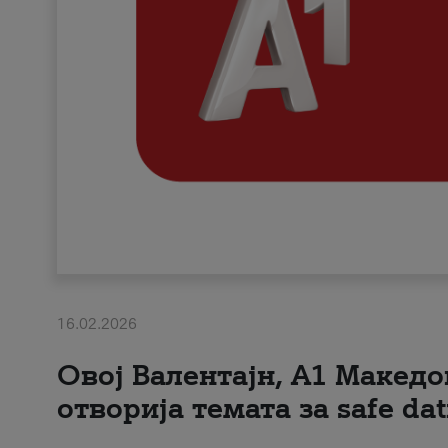
16.02.2026
Овој Валентајн, A1 Македо
отворија темата за safe dat