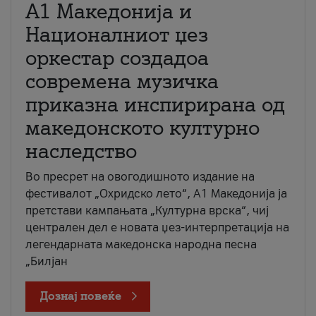
А1 Македонија и
Националниот џез
оркестар создадоа
современа музичка
приказна инспирирана од
македонското културно
наследство
Во пресрет на овогодишното издание на
фестивалот „Охридско лето“, А1 Македонија ја
претстави кампањата „Културна врска“, чиј
централен дел е новата џез-интерпретација на
легендарната македонска народна песна
„Билјан
Дознај повеќе