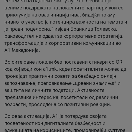
се темел на односите меѓу луѓето. Особено ја
цениме поддршката на локалните партнери кои се
приклучија на оваа иницијатива, бидејќи токму
нивното учество ја потенцира важноста на темата и
ја прави поцелосна,“ изјави Бранкица Толевска,
раководител на оддел за корпоративна стратегија,
трансформација и корпоративни комуникации во
А1 Македонија.
Во сите овие локали беа поставени стикери со QR
код кој води кон a1.mk, каде посетителите можеа да
пронајдат практични совети за безбедно онлајн
запознавање, препознавање „црвени знамиња“ и
заштита на личните податоци. Активноста
предизвика интерес кај посетители од различни
возрасти, проследена со позитивни реакции.
Со оваа активација, А1 ја потврдува својата
посветеност кон дигиталната безбедност и
едукацијата на корисниците, промовирајќи култура