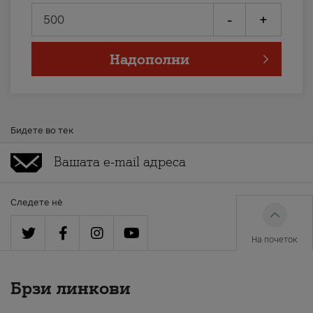
-
+
Надополни
Бидете во тек
Следете нè
На почеток
Брзи линкови