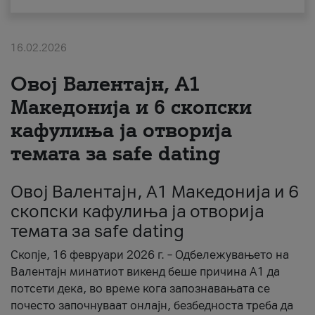
За нас
16.02.2026
#ПодобарОнлајн
Овој Валентајн, A1
Македонија и 6 скопски
кафулиња ја отворија
темата за safe dating
Овој Валентајн, A1 Македонија и 6
скопски кафулиња ја отворија
темата за safe dating
Скопје, 16 февруари 2026 г. – Одбележувањето на
Валентајн минатиот викенд беше причина А1 да
потсети дека, во време кога запознавањата се
почесто започнуваат онлајн, безбедноста треба да