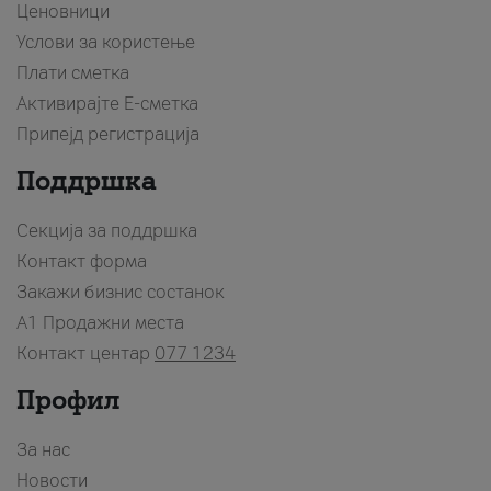
Ценовници
Услови за користење
Плати сметка
Активирајте Е-сметка
Припејд регистрација
Поддршка
Секција за поддршка
Контакт форма
Закажи бизнис состанок
A1 Продажни места
Контакт центар
077 1234
Профил
За нас
Новости