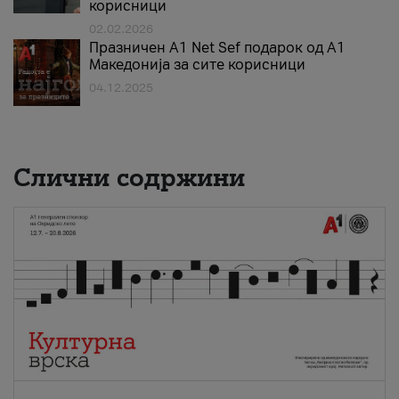
корисници
02.02.2026
Празничен A1 Net Sеf подарок од А1
Македонија за сите корисници
04.12.2025
Слични содржини