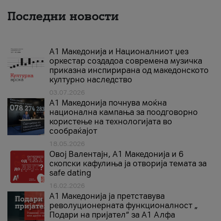
Последни новости
А1 Македонија и Националниот џез
оркестар создадоа современа музичка
приказна инспирирана од македонското
културно наследство
03.07.2026
A1 Македонија почнува моќна
национална кампања за поодговорно
користење на технологијата во
сообраќајот
18.05.2026
Овој Валентајн, A1 Македонија и 6
скопски кафулиња ја отворија темата за
safe dating
16.02.2026
А1 Македонија ја претставува
револуционерната функционалност „
Подари на пријател“ за А1 Алфа