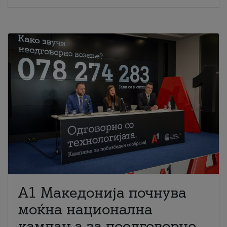
A1 Македонија почнува
моќна национална
кампања за поодговорно