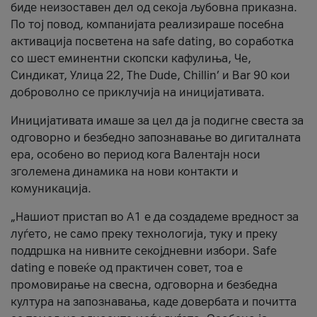
биде неизоставен дел од секоја љубовна приказна.
По тој повод, компанијата реализираше посебна
активација посветена на safe dating, во соработка
со шест еминентни скопски кафулиња, Че,
Синдикат, Улица 22, The Dude, Chillin’ и Bar 90 кои
доброволно се приклучија на иницијативата.
Иницијативата имаше за цел да ја подигне свеста за
одговорно и безбедно запознавање во дигиталната
ера, особено во период кога Валентајн носи
зголемена динамика на нови контакти и
комуникација.
„Нашиот пристап во А1 е да создадеме вредност за
луѓето, не само преку технологија, туку и преку
поддршка на нивните секојдневни избори. Safe
dating е повеќе од практичен совет, тоа е
промовирање на свесна, одговорна и безбедна
култура на запознавања, каде довербата и почитта