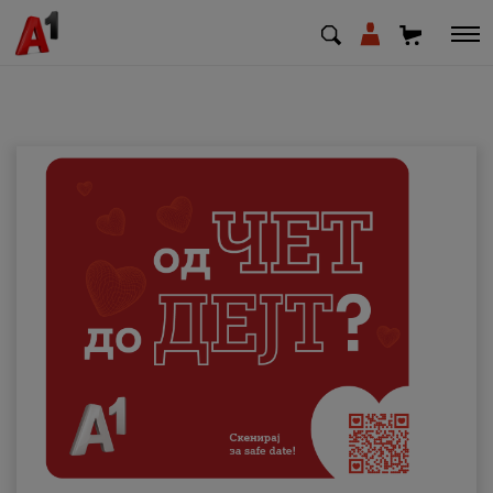
МК
EN
SQ
Приватни
Деловни
Поддршка
Надополни кредит
Плати сметка