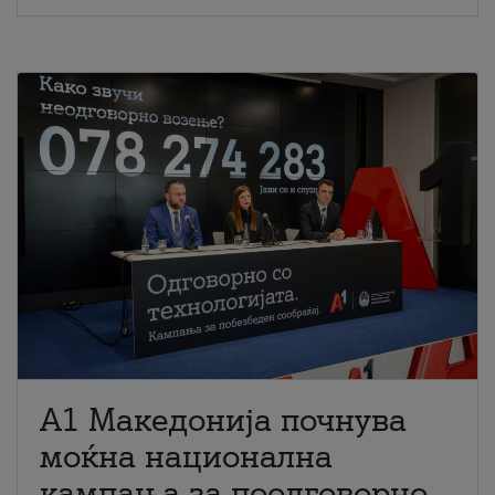
A1 Македонија почнува
моќна национална
кампања за поодговорно