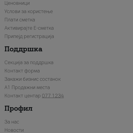
Ценовници
Услови за користење
Плати сметка
Активирајте Е-сметка
Припејд регистрација
Поддршка
Секција за поддршка
Контакт форма
Закажи бизнис состанок
A1 Продажни места
Контакт центар
077 1234
Профил
За нас
Новости