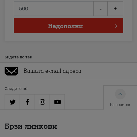
-
+
Надополни
Бидете во тек
Следете нè
На почеток
Брзи линкови