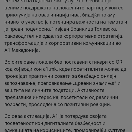
се темел на односите меѓу луѓето. Особено ја
цениме поддршката на локалните партнери кои се
приклучија на оваа иницијатива, бидејќи токму
нивното учество ја потенцира важноста на темата и
ја прави поцелосна,“ изјави Бранкица Толевска,
раководител на оддел за корпоративна стратегија,
трансформација и корпоративни комуникации во
А1 Македонија.
Во сите овие локали беа поставени стикери со QR
код кој води кон a1.mk, каде посетителите можеа да
пронајдат практични совети за безбедно онлајн
запознавање, препознавање „црвени знамиња“ и
заштита на личните податоци. Активноста
предизвика интерес кај посетители од различни
возрасти, проследена со позитивни реакции.
Со оваа активација, А1 ја потврдува својата
посветеност кон дигиталната безбедност и
едукацијата на корисниците, промовирајќи култура