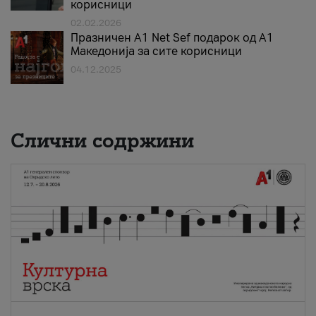
корисници
02.02.2026
Празничен A1 Net Sеf подарок од А1
Македонија за сите корисници
04.12.2025
Слични содржини