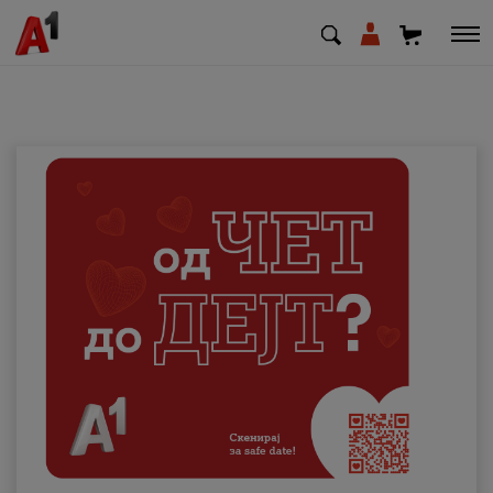
МК
EN
SQ
Приватни
Деловни
Поддршка
Надополни кредит
Плати сметка