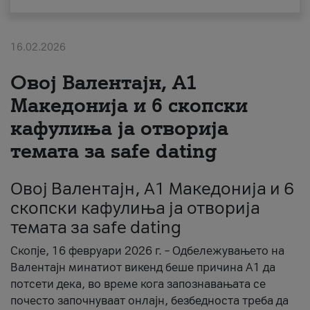
За нас
16.02.2026
#ПодобарОнлајн
Овој Валентајн, A1
Македонија и 6 скопски
кафулиња ја отворија
темата за safe dating
Овој Валентајн, A1 Македонија и 6
скопски кафулиња ја отворија
темата за safe dating
Скопје, 16 февруари 2026 г. – Одбележувањето на
Валентајн минатиот викенд беше причина А1 да
потсети дека, во време кога запознавањата се
почесто започнуваат онлајн, безбедноста треба да