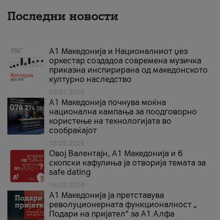
Последни новости
А1 Македонија и Националниот џез
оркестар создадоа современа музичка
приказна инспирирана од македонското
културно наследство
03.07.2026
A1 Македонија почнува моќна
национална кампања за поодговорно
користење на технологијата во
сообраќајот
18.05.2026
Овој Валентајн, A1 Македонија и 6
скопски кафулиња ја отворија темата за
safe dating
16.02.2026
А1 Македонија ја претставува
револуционерната функционалност „
Подари на пријател“ за А1 Алфа