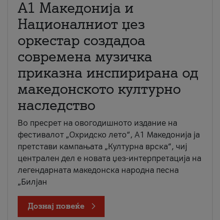
А1 Македонија и
Националниот џез
оркестар создадоа
современа музичка
приказна инспирирана од
македонското културно
наследство
Во пресрет на овогодишното издание на
фестивалот „Охридско лето“, А1 Македонија ја
претстави кампањата „Културна врска“, чиј
централен дел е новата џез-интерпретација на
легендарната македонска народна песна
„Билјан
Дознај повеќе