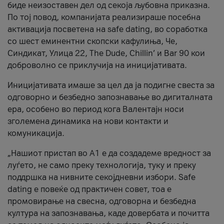
биде неизоставен дел од секоја љубовна приказна.
По тој повод, компанијата реализираше посебна
активација посветена на safe dating, во соработка
со шест еминентни скопски кафулиња, Че,
Синдикат, Улица 22, The Dude, Chillin’ и Bar 90 кои
доброволно се приклучија на иницијативата.
Иницијативата имаше за цел да ја подигне свеста за
одговорно и безбедно запознавање во дигиталната
ера, особено во период кога Валентајн носи
зголемена динамика на нови контакти и
комуникација.
„Нашиот пристап во А1 е да создадеме вредност за
луѓето, не само преку технологија, туку и преку
поддршка на нивните секојдневни избори. Safe
dating е повеќе од практичен совет, тоа е
промовирање на свесна, одговорна и безбедна
култура на запознавања, каде довербата и почитта