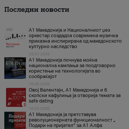
Последни новости
А1 Македонија и Националниот џез
оркестар создадоа современа музичка
приказна инспирирана од македонското
културно наследство
03.07.2026
A1 Македонија почнува моќна
национална кампања за поодговорно
користење на технологијата во
сообраќајот
18.05.2026
Овој Валентајн, A1 Македонија и 6
скопски кафулиња ја отворија темата за
safe dating
16.02.2026
А1 Македонија ја претставува
револуционерната функционалност „
Подари на пријател“ за А1 Алфа