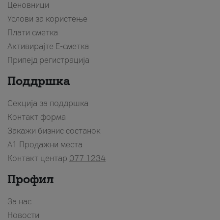
Ценовници
Услови за користење
Плати сметка
Активирајте Е-сметка
Припејд регистрација
Поддршка
Секција за поддршка
Контакт форма
Закажи бизнис состанок
A1 Продажни места
Контакт центар
077 1234
Профил
За нас
Новости