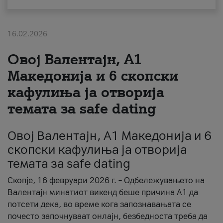
За нас
16.02.2026
#ПодобарОнлајн
Овој Валентајн, A1
Македонија и 6 скопски
кафулиња ја отворија
темата за safe dating
Овој Валентајн, A1 Македонија и 6
скопски кафулиња ја отворија
темата за safe dating
Скопје, 16 февруари 2026 г. – Одбележувањето на
Валентајн минатиот викенд беше причина А1 да
потсети дека, во време кога запознавањата се
почесто започнуваат онлајн, безбедноста треба да