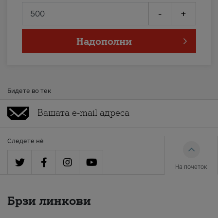
-
+
Надополни
Бидете во тек
Следете нè
На почеток
Брзи линкови