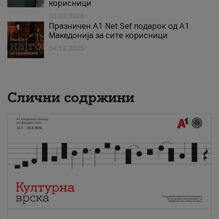
корисници
02.02.2026
Празничен A1 Net Sеf подарок од А1
Македонија за сите корисници
04.12.2025
Слични содржини