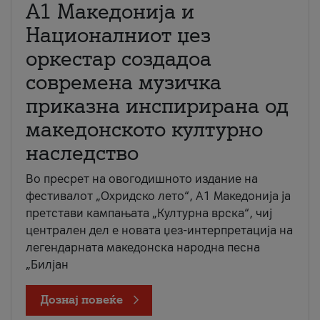
А1 Македонија и
Националниот џез
оркестар создадоа
современа музичка
приказна инспирирана од
македонското културно
наследство
Во пресрет на овогодишното издание на
фестивалот „Охридско лето“, А1 Македонија ја
претстави кампањата „Културна врска“, чиј
централен дел е новата џез-интерпретација на
легендарната македонска народна песна
„Билјан
Дознај повеќе