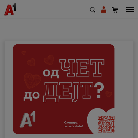
МК
EN
SQ
Приватни
Деловни
Поддршка
Надополни кредит
Плати сметка