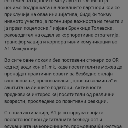
се темел на односите меѓу луѓето. Особено ја
цениме поддршката на локалните партнери кои се
приклучија на оваа иницијатива, бидејќи токму
нивното учество ја потенцира важноста на темата и
ја прави поцелосна,“ изјави Бранкица Толевска,
раководител на оддел за корпоративна стратегија,
трансформација и корпоративни комуникации во
А1 Македонија.
Во сите овие локали беа поставени стикери со QR
код кој води кон a1.mk, каде посетителите можеа да
пронајдат практични совети за безбедно онлајн
запознавање, препознавање „црвени знамиња“ и
заштита на личните податоци. Активноста
предизвика интерес кај посетители од различни
возрасти, проследена со позитивни реакции.
Со оваа активација, А1 ја потврдува својата
посветеност кон дигиталната безбедност и
едукацијата на корисниците, промовирајќи култура