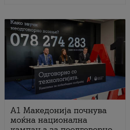
A1 Македонија почнува
моќна национална
кампања за поодговорно