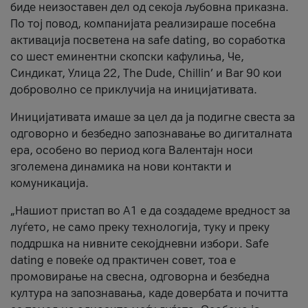
биде неизоставен дел од секоја љубовна приказна.
По тој повод, компанијата реализираше посебна
активација посветена на safe dating, во соработка
со шест еминентни скопски кафулиња, Че,
Синдикат, Улица 22, The Dude, Chillin’ и Bar 90 кои
доброволно се приклучија на иницијативата.
Иницијативата имаше за цел да ја подигне свеста за
одговорно и безбедно запознавање во дигиталната
ера, особено во период кога Валентајн носи
зголемена динамика на нови контакти и
комуникација.
„Нашиот пристап во А1 е да создадеме вредност за
луѓето, не само преку технологија, туку и преку
поддршка на нивните секојдневни избори. Safe
dating е повеќе од практичен совет, тоа е
промовирање на свесна, одговорна и безбедна
култура на запознавања, каде довербата и почитта