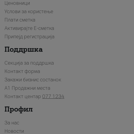
Ценовници
Услови за користење
Плати сметка
Активирајте Е-сметка
Припејд регистрација
Поддршка
Секција за поддршка
Контакт форма
Закажи бизнис состанок
A1 Продажни места
Контакт центар
077 1234
Профил
За нас
Новости