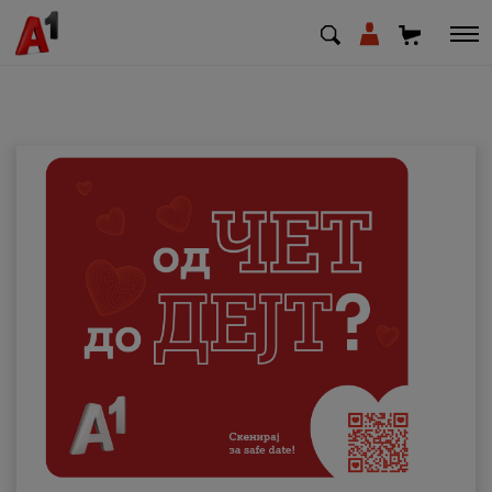
МК
EN
SQ
Приватни
Деловни
Поддршка
Надополни кредит
Плати сметка