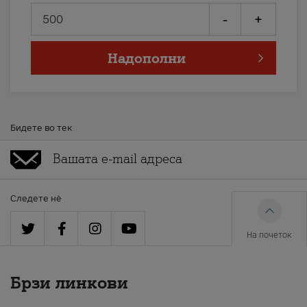
-
+
Надополни
Бидете во тек
Следете нè
На почеток
Брзи линкови