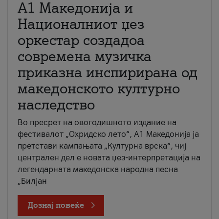
А1 Македонија и
Националниот џез
оркестар создадоа
современа музичка
приказна инспирирана од
македонското културно
наследство
Во пресрет на овогодишното издание на
фестивалот „Охридско лето“, А1 Македонија ја
претстави кампањата „Културна врска“, чиј
централен дел е новата џез-интерпретација на
легендарната македонска народна песна
„Билјан
Дознај повеќе