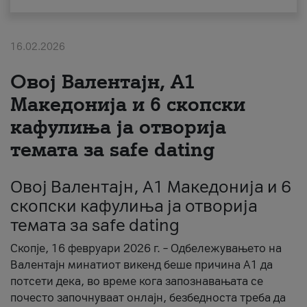
За нас
16.02.2026
#ПодобарОнлајн
Овој Валентајн, A1
Македонија и 6 скопски
кафулиња ја отворија
темата за safe dating
Овој Валентајн, A1 Македонија и 6
скопски кафулиња ја отворија
темата за safe dating
Скопје, 16 февруари 2026 г. – Одбележувањето на
Валентајн минатиот викенд беше причина А1 да
потсети дека, во време кога запознавањата се
почесто започнуваат онлајн, безбедноста треба да