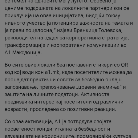
се темел на односите меѓу луѓето. Особено ја
цениме поддршката на локалните партнери кои се
приклучија на оваа иницијатива, бидејќи токму
нивното учество ја потенцира важноста на темата и
ја прави поцелосна,“ изјави Бранкица Толевска,
раководител на оддел за корпоративна стратегија,
трансформација и корпоративни комуникации во
А1 Македонија.
Во сите овие локали беа поставени стикери со QR
код кој води кон a1.mk, каде посетителите можеа да
пронајдат практични совети за безбедно онлајн
запознавање, препознавање „црвени знамиња“ и
заштита на личните податоци. Активноста
предизвика интерес кај посетители од различни
возрасти, проследена со позитивни реакции.
Со оваа активација, А1 ја потврдува својата
посветеност кон дигиталната безбедност и
едукацијата на корисниците, промовирајќи култура