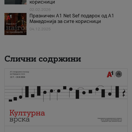
корисници
02.02.2026
Празничен A1 Net Sеf подарок од А1
Македонија за сите корисници
04.12.2025
Слични содржини