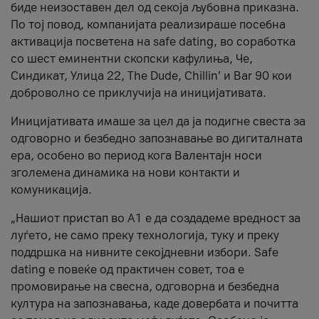
биде неизоставен дел од секоја љубовна приказна.
По тој повод, компанијата реализираше посебна
активација посветена на safe dating, во соработка
со шест еминентни скопски кафулиња, Че,
Синдикат, Улица 22, The Dude, Chillin’ и Bar 90 кои
доброволно се приклучија на иницијативата.
Иницијативата имаше за цел да ја подигне свеста за
одговорно и безбедно запознавање во дигиталната
ера, особено во период кога Валентајн носи
зголемена динамика на нови контакти и
комуникација.
„Нашиот пристап во А1 е да создадеме вредност за
луѓето, не само преку технологија, туку и преку
поддршка на нивните секојдневни избори. Safe
dating е повеќе од практичен совет, тоа е
промовирање на свесна, одговорна и безбедна
култура на запознавања, каде довербата и почитта