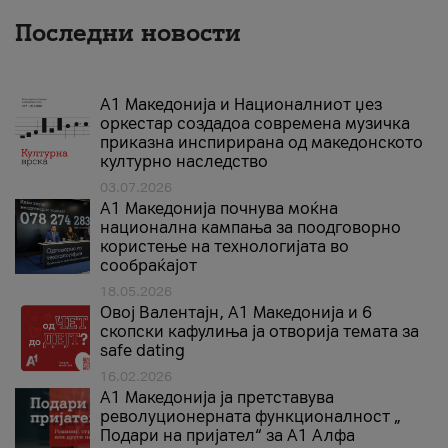
Последни новости
А1 Македонија и Националниот џез
оркестар создадоа современа музичка
приказна инспирирана од македонското
културно наследство
03.07.2026
A1 Македонија почнува моќна
национална кампања за поодговорно
користење на технологијата во
сообраќајот
18.05.2026
Овој Валентајн, A1 Македонија и 6
скопски кафулиња ја отворија темата за
safe dating
16.02.2026
А1 Македонија ја претставува
револуционерната функционалност „
Подари на пријател“ за А1 Алфа