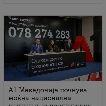
A1 Македонија почнува
моќна национална
кампања за поодговорно