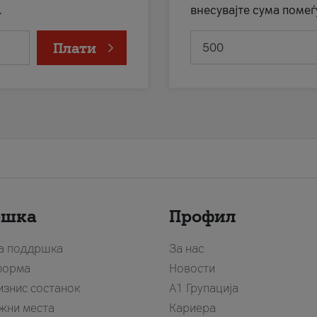
.
внесувајте сума помеѓ
Плати
ршка
Профил
за поддршка
За нас
форма
Новости
изнис состанок
А1 Групација
жни места
Кариера