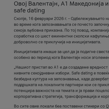
Овој Валентајн, A1 Македонија и
safe dating
Скопје, 16 февруари 2026 г. – Одбележувањето н
во време кога запознавањата се почесто започну
секоја љубовна приказна. По тој повод, компаниј
соработка со шест еминентни скопски кафулиња, Ч
доброволно се приклучија на иницијативата.
Иницијативата имаше за цел да ја подигне свест
особено во период кога Валентајн носи зголеме
„Нашиот пристап во А1 е да создадеме вредност з
нивните секојдневни избори. Safe dating е пове
безбедна култура на запознавања, каде довербат
поддршката на локалните партнери кои се приклу
потенцира важноста на темата и ја прави поцело
корпоративна стратегија, трансформација и кор
Во сите овие локали беа поставени стикери со Q