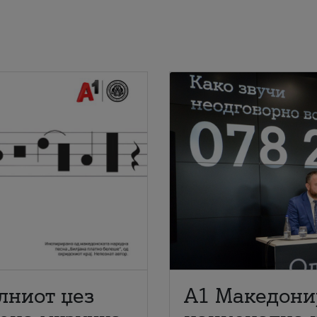
лниот џез
A1 Македони