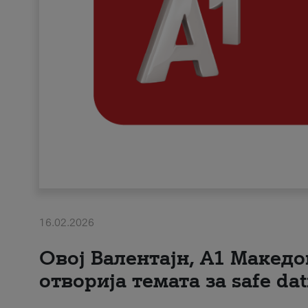
16.02.2026
Овој Валентајн, A1 Македо
отворија темата за safe dat