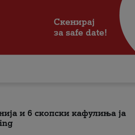
нија и 6 скопски кафулиња ја
ing