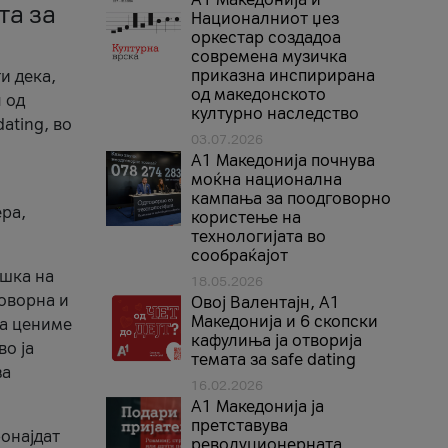
та за
Националниот џез
оркестар создадоа
современа музичка
приказна инспирирана
и дека,
од македонското
 од
културно наследство
ating, во
03.07.2026
A1 Македонија почнува
моќна национална
кампања за поодговорно
ера,
користење на
технологијата во
сообраќајот
ршка на
18.05.2026
говорна и
Овој Валентајн, A1
Македонија и 6 скопски
ја цениме
кафулиња ја отворија
во ја
темата за safe dating
за
16.02.2026
А1 Македонија ја
претставува
ронајдат
револуционерната