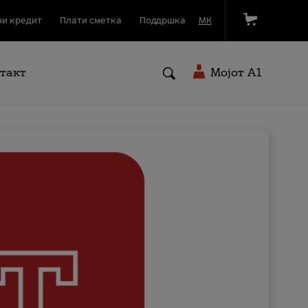
и кредит
Плати сметка
Поддршка
МК
такт
Мојот A1