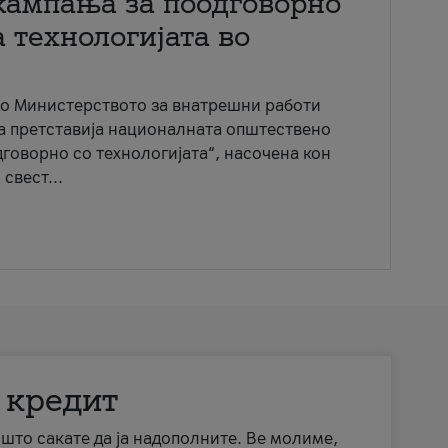
кампања за поодговорно
 технологијата во
со Министерството за внатрешни работи
ја претставија националната општествено
говорно со технологијата“, насочена кон
свест...
 кредит
а што сакате да ја надополните. Ве молиме,