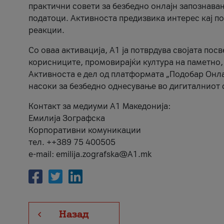
практични совети за безбедно онлајн запознава
податоци. Активноста предизвика интерес кај п
реакции.
Со оваа активација, А1 ја потврдува својата пос
корисниците, промовирајќи култура на паметно,
Активноста е дел од платформата „Подобар Онла
насоки за безбедно однесување во дигиталниот 
Контакт за медиуми А1 Македонија:
Емилија Зографска
Корпоративни комуникации
тел. ++389 75 400505
e-mail: emilija.zografska@A1.mk
Назад