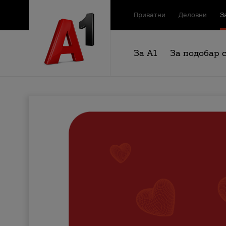
Приватни
Деловни
З
За А1
За подобар 