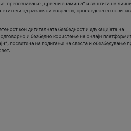
ње, препознавање „црвени знамиња“ и заштита на личн
осетители од различни возрасти, проследена со позити
ветеност кон дигиталната безбедност и едукацијата на
 одговорно и безбедно користење на онлајн платформит
јн“, посветена на подигање на свеста и обезбедување 
свет.