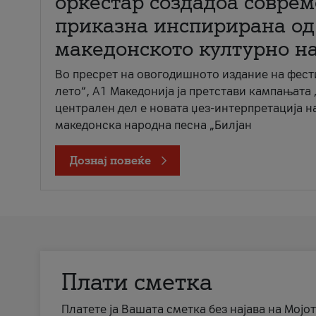
оркестар создадоа совре
приказна инспирирана од
македонското културно н
Во пресрет на овогодишното издание на фест
лето“, А1 Македонија ја претстави кампањата 
централен дел е новата џез-интерпретација н
македонска народна песна „Билјан
Дознај повеќе
Плати сметка
Платете ја Вашата сметка без најава на Мојот