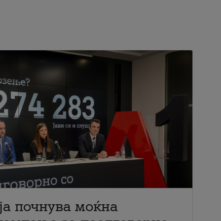
ја почнува моќна