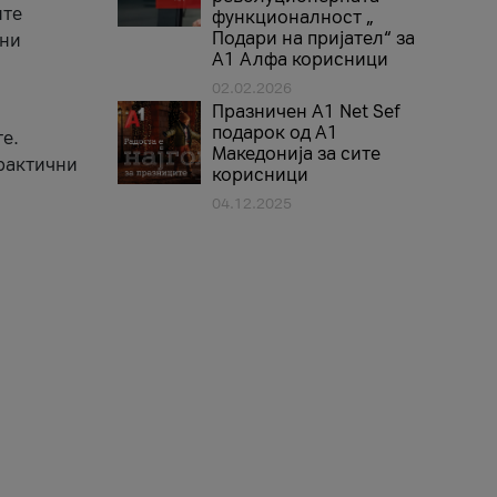
ите
функционалност „
Подари на пријател“ за
вни
А1 Алфа корисници
02.02.2026
Празничен A1 Net Sеf
подарок од А1
е.
Македонија за сите
практични
корисници
04.12.2025