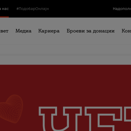
а нас
#ПодобарОнлајн
Надополн
свет
Медиа
Кариера
Броеви за донации
Кон