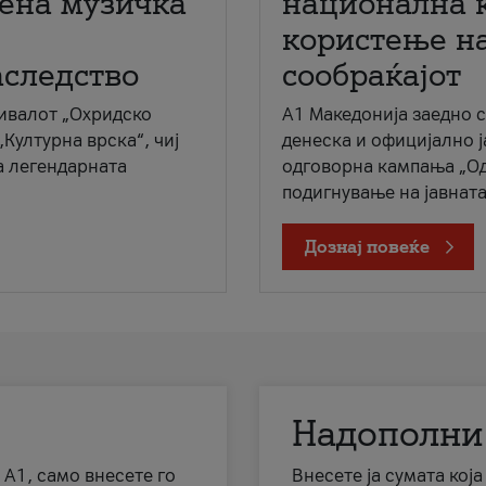
мена музичка
национална 
користење на
аследство
сообраќајот
ивалот „Охридско
A1 Македонија заедно 
„Културна врска“, чиј
денеска и официјално 
а легендарната
одговорна кампања „Од
подигнување на јавната 
Дознај повеќе
Надополни
 А1, само внесете го
Внесете ја сумата кој