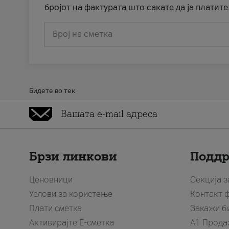
бројот на фактурата што сакате да ја платите
Број на сметка
Бидете во тек
Брзи линкови
Подд
Ценовници
Секција 
Услови за користење
Контакт 
Плати сметка
Закажи б
Активирајте Е-сметка
A1 Прода