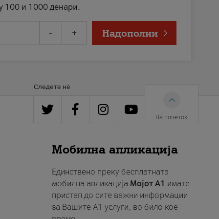
у 100 и 1000 денари.
-
+
Надополни
Следете нè
На почеток
Мобилна апликација
Единствено преку бесплатната
мобилна апликација
Мојот A1
имате
пристап до сите важни информации
за Вашите A1 услуги, во било кое
време.