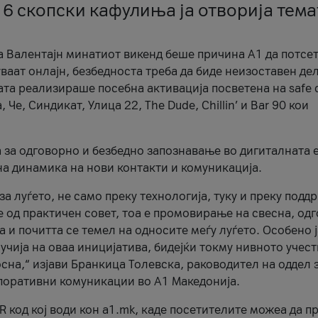
 6 скопски кафулиња ја отворија тема
а Валентајн минатиот викенд беше причина А1 да потсет
ваат онлајн, безбедноста треба да биде неизоставен дел
ата реализираше посебна активација посветена на safe d
е, Синдикат, Улица 22, The Dude, Chillin’ и Bar 90 кои
а за одговорно и безбедно запознавање во дигиталната 
на динамика на нови контакти и комуникација.
а луѓето, не само преку технологија, туку и преку подд
ќе од практичен совет, тоа е промовирање на свесна, од
а и почитта се темел на односите меѓу луѓето. Особено 
чија на оваа иницијатива, бидејќи токму нивното учест
сна,“ изјави Бранкица Толевска, раководител на оддел 
поративни комуникации во А1 Македонија.
R код кој води кон a1.mk, каде посетителите можеа да п