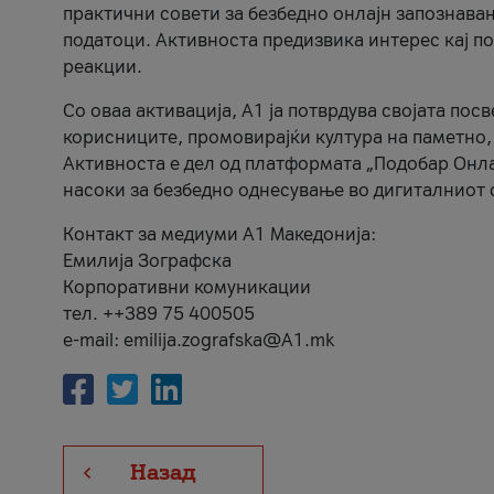
практични совети за безбедно онлајн запознава
податоци. Активноста предизвика интерес кај п
реакции.
Со оваа активација, А1 ја потврдува својата пос
корисниците, промовирајќи култура на паметно,
Активноста е дел од платформата „Подобар Онла
насоки за безбедно однесување во дигиталниот 
Контакт за медиуми А1 Македонија:
Емилија Зографска
Корпоративни комуникации
тел. ++389 75 400505
e-mail: emilija.zografska@A1.mk
Назад