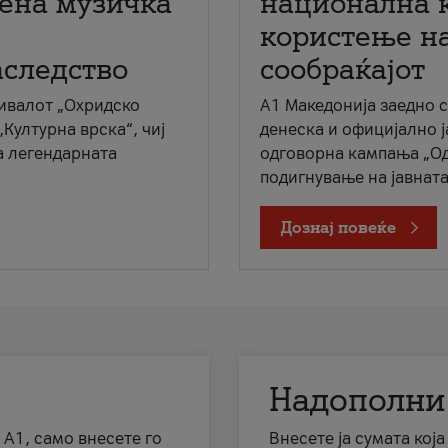
мена музичка
национална 
користење на
аследство
сообраќајот
ивалот „Охридско
A1 Македонија заедно 
„Културна врска“, чиј
денеска и официјално 
а легендарната
одговорна кампања „Од
подигнување на јавната 
Дознај повеќе
Надополни
 А1, само внесете го
Внесете ја сумата кој