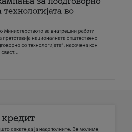
кампања за поодговорно
 технологијата во
со Министерството за внатрешни работи
ја претставија националната општествено
говорно со технологијата“, насочена кон
свест...
 кредит
а што сакате да ја надополните. Ве молиме,