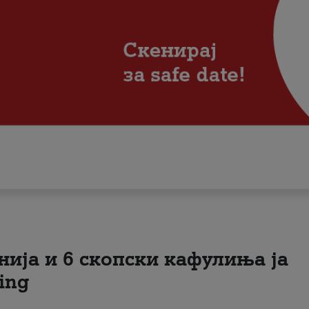
нија и 6 скопски кафулиња ја
ing