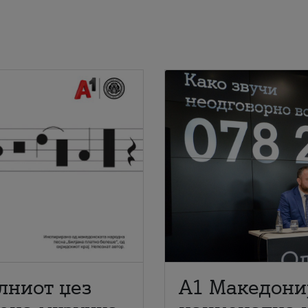
лниот џез
A1 Македони