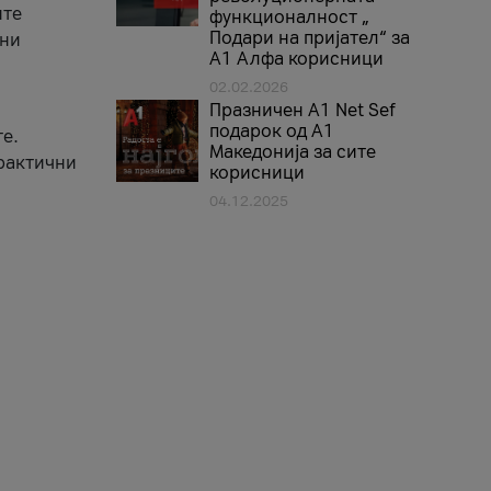
ите
функционалност „
Подари на пријател“ за
вни
А1 Алфа корисници
02.02.2026
Празничен A1 Net Sеf
подарок од А1
е.
Македонија за сите
практични
корисници
04.12.2025