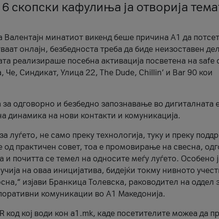
 6 скопски кафулиња ја отворија тема
а Валентајн минатиот викенд беше причина А1 да потсет
ваат онлајн, безбедноста треба да биде неизоставен дел
ата реализираше посебна активација посветена на safe d
е, Синдикат, Улица 22, The Dude, Chillin’ и Bar 90 кои
а за одговорно и безбедно запознавање во дигиталната 
на динамика на нови контакти и комуникација.
а луѓето, не само преку технологија, туку и преку подд
ќе од практичен совет, тоа е промовирање на свесна, од
а и почитта се темел на односите меѓу луѓето. Особено 
чија на оваа иницијатива, бидејќи токму нивното учест
сна,“ изјави Бранкица Толевска, раководител на оддел 
поративни комуникации во А1 Македонија.
R код кој води кон a1.mk, каде посетителите можеа да п