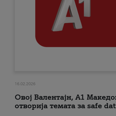
16.02.2026
Овој Валентајн, A1 Македо
отворија темата за safe dat