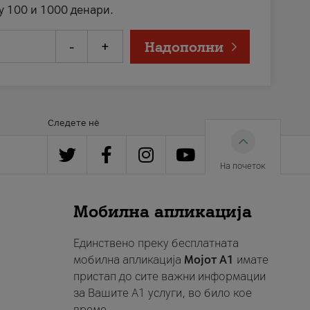
у 100 и 1000 денари.
-
+
Надополни
Следете нè
На почеток
Мобилна апликација
Единствено преку бесплатната
мобилна апликација
Мојот A1
имате
пристап до сите важни информации
за Вашите A1 услуги, во било кое
време.