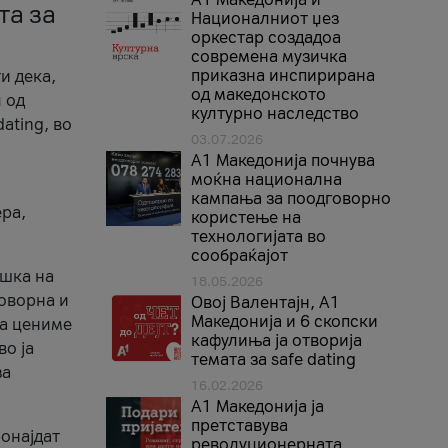
та за
Националниот џез
оркестар создадоа
современа музичка
приказна инспирирана
и дека,
од македонското
 од
културно наследство
ating, во
03.07.2026
A1 Македонија почнува
моќна национална
кампања за поодговорно
ера,
користење на
технологијата во
сообраќајот
ршка на
18.05.2026
говорна и
Овој Валентајн, A1
Македонија и 6 скопски
ја цениме
кафулиња ја отворија
во ја
темата за safe dating
за
16.02.2026
А1 Македонија ја
претставува
ронајдат
револуционерната