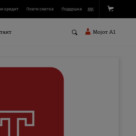
и кредит
Плати сметка
Поддршка
МК
такт
Мојот A1