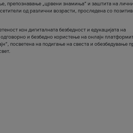
ње, препознавање „црвени знамиња“ и заштита на личн
осетители од различни возрасти, проследена со позити
ветеност кон дигиталната безбедност и едукацијата на
 одговорно и безбедно користење на онлајн платформит
јн“, посветена на подигање на свеста и обезбедување 
свет.