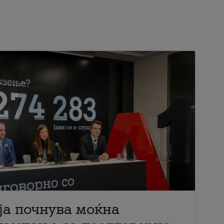
ја почнува моќна