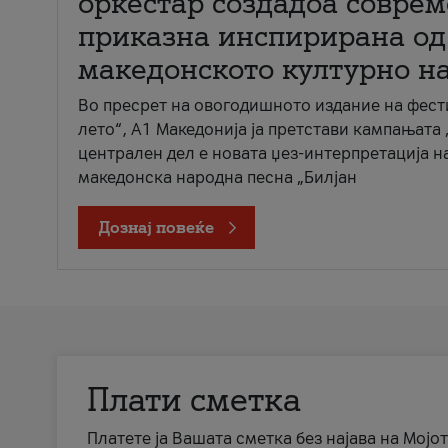
оркестар создадоа совре
приказна инспирирана од
македонското културно н
Во пресрет на овогодишното издание на фест
лето“, А1 Македонија ја претстави кампањата 
централен дел е новата џез-интерпретација н
македонска народна песна „Билјан
Дознај повеќе
Плати сметка
Платете ја Вашата сметка без најава на Мојот