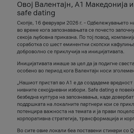
Овој Валентајн, A1 Македонија и
safe dating
Скопје, 16 февруари 2026 г. – Одбележувањето н
во време кога запознавањата се почесто започну
секоја љубовна приказна. По тој повод, компаниј
соработка со шест еминентни скопски кафулиња, Ч
доброволно се приклучија на иницијативата.
Иницијативата имаше за цел да ја подигне свест
особено во период кога Валентајн носи зголеме
„Нашиот пристап во А1 е да создадеме вредност з
нивните секојдневни избори. Safe dating е пове
безбедна култура на запознавања, каде довербат
поддршката на локалните партнери кои се приклу
потенцира важноста на темата и ја прави поцело
корпоративна стратегија, трансформација и кор
Во сите овие локали беа поставени стикери со Q