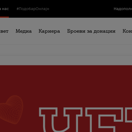
а нас
#ПодобарОнлајн
Надополн
свет
Медиа
Кариера
Броеви за донации
Кон