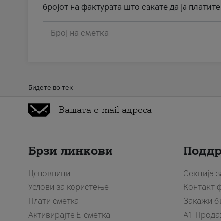
бројот на фактурата што сакате да ја платите
Број на сметка
Бидете во тек
Брзи линкови
Подд
Ценовници
Секција 
Услови за користење
Контакт 
Плати сметка
Закажи б
Активирајте Е-сметка
A1 Прода