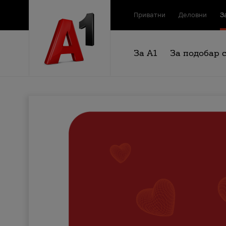
Приватни
Деловни
З
За А1
За подобар 