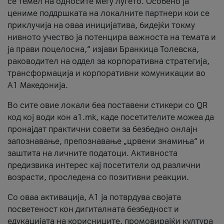
се темел на односите меѓу луѓето. Особено ја
цениме поддршката на локалните партнери кои се
приклучија на оваа иницијатива, бидејќи токму
нивното учество ја потенцира важноста на темата и
ја прави поцелосна,“ изјави Бранкица Толевска,
раководител на оддел за корпоративна стратегија,
трансформација и корпоративни комуникации во
А1 Македонија.
Во сите овие локали беа поставени стикери со QR
код кој води кон a1.mk, каде посетителите можеа да
пронајдат практични совети за безбедно онлајн
запознавање, препознавање „црвени знамиња“ и
заштита на личните податоци. Активноста
предизвика интерес кај посетители од различни
возрасти, проследена со позитивни реакции.
Со оваа активација, А1 ја потврдува својата
посветеност кон дигиталната безбедност и
едукацијата на корисниците, промовирајќи култура