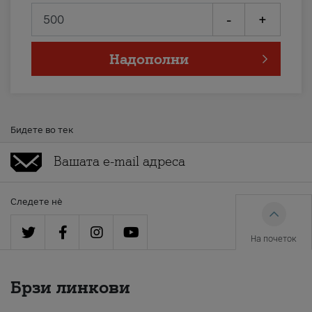
-
+
Надополни
Бидете во тек
Следете нè
На почеток
Брзи линкови