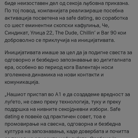
биде неизоставен дел од секоја љубовна приказна.
По тој повод, компанијата реализираше посебна
активација посветена на safe dating, во соработка
со шест еминентни скопски кафулиња, Че,
Синдикат, Улица 22, The Dude, Chillin’ и Bar 90 кои
доброволно се приклучија на иницијативата.
Иницијативата имаше за цел да ја подигне свеста за
одговорно и безбедно запознавање во дигиталната
ера, особено во период кога Валентајн носи
зголемена динамика на нови контакти и
комуникација.
„Нашиот пристап во А1 е да создадеме вредност за
луѓето, не само преку технологија, туку и преку
поддршка на нивните секојдневни избори. Safe
dating е повеќе од практичен совет, тоа е
промовирање на свесна, одговорна и безбедна
култура на запознавања, каде довербата и почитта