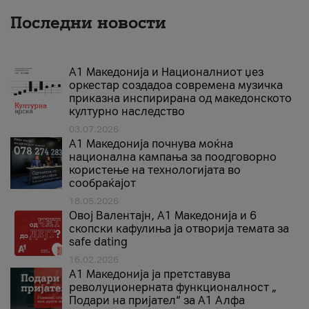
Последни новости
А1 Македонија и Националниот џез
оркестар создадоа современа музичка
приказна инспирирана од македонското
културно наследство
03.07.2026
A1 Македонија почнува моќна
национална кампања за поодговорно
користење на технологијата во
сообраќајот
18.05.2026
Овој Валентајн, A1 Македонија и 6
скопски кафулиња ја отворија темата за
safe dating
16.02.2026
А1 Македонија ја претставува
револуционерната функционалност „
Подари на пријател“ за А1 Алфа