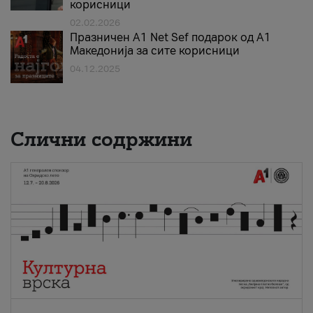
корисници
02.02.2026
Празничен A1 Net Sеf подарок од А1
Македонија за сите корисници
04.12.2025
Слични содржини