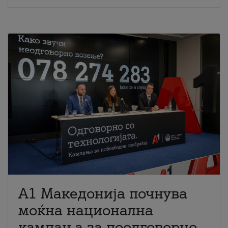
A1 Македонија почнува
моќна национална
кампања за поодговорно