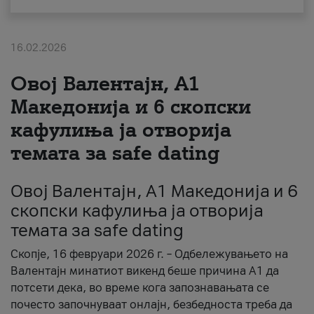
За нас
16.02.2026
#ПодобарОнлајн
Овој Валентајн, A1
Македонија и 6 скопски
кафулиња ја отворија
темата за safe dating
Овој Валентајн, A1 Македонија и 6
скопски кафулиња ја отворија
темата за safe dating
Скопје, 16 февруари 2026 г. – Одбележувањето на
Валентајн минатиот викенд беше причина А1 да
потсети дека, во време кога запознавањата се
почесто започнуваат онлајн, безбедноста треба да