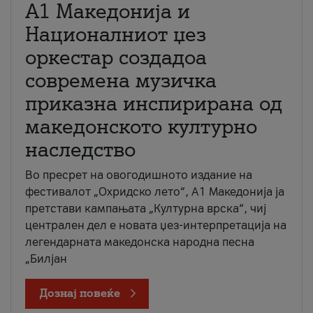
А1 Македонија и
Националниот џез
оркестар создадоа
современа музичка
приказна инспирирана од
македонското културно
наследство
Во пресрет на овогодишното издание на
фестивалот „Охридско лето“, А1 Македонија ја
претстави кампањата „Културна врска“, чиј
централен дел е новата џез-интерпретација на
легендарната македонска народна песна
„Билјан
Дознај повеќе