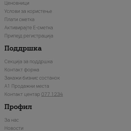
Ценовници
Услови за користење
Плати сметка
Активирајте Е-сметка
Припејд регистрација
Поддршка
Секција за поддршка
Контакт форма
Закажи бизнис состанок
A1 Продажни места
Контакт центар
077 1234
Профил
За нас
Новости