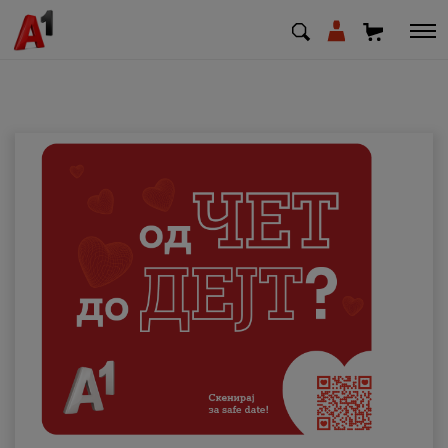
МК
EN
SQ
Приватни
Деловни
Поддршка
Надополни кредит
Плати сметка