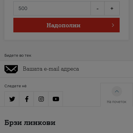
-
+
Надополни
Бидете во тек
Следете нè
На почеток
Брзи линкови