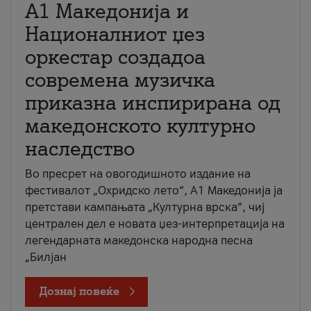
А1 Македонија и
Националниот џез
оркестар создадоа
современа музичка
приказна инспирирана од
македонското културно
наследство
Во пресрет на овогодишното издание на
фестивалот „Охридско лето“, А1 Македонија ја
претстави кампањата „Културна врска“, чиј
централен дел е новата џез-интерпретација на
легендарната македонска народна песна
„Билјан
Дознај повеќе