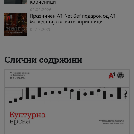
корисници
02.02.2026
Празничен A1 Net Sеf подарок од А1
Македонија за сите корисници
04.12.2025
Слични содржини