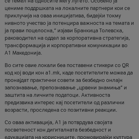
се темел на односите меѓу луѓето. Особено ја
цениме поддршката на локалните партнери кои се
приклучија на оваа иницијатива, бидејќи токму
нивното учество ја потенцира важноста на темата и
ја прави поцелосна,“ изјави Бранкица Толевска,
раководител на оддел за корпоративна стратегија,
трансформација и корпоративни комуникации во
А1 Македонија.
Во сите овие локали беа поставени стикери со QR
код кој води кон a1.mk, каде посетителите можеа да
пронајдат практични совети за безбедно онлајн
запознавање, препознавање „црвени знамиња“ и
заштита на личните податоци. Активноста
предизвика интерес кај посетители од различни
возрасти, проследена со позитивни реакции.
Со оваа активација, А1 ја потврдува својата
посветеност кон дигиталната безбедност и
едукацијата на корисниците, промовирајќи култура