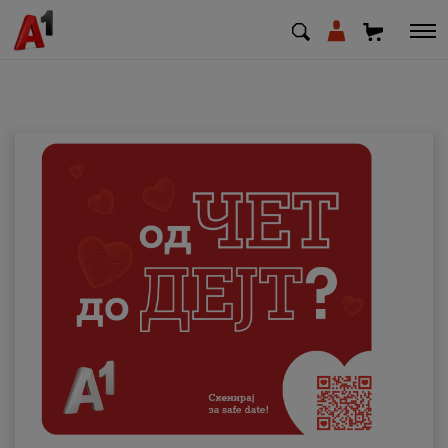
МК
EN
SQ
Приватни
Деловни
Поддршка
Надополни кредит
Плати сметка