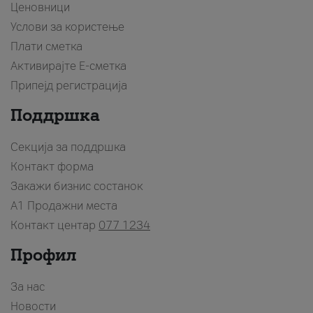
Ценовници
Услови за користење
Плати сметка
Активирајте Е-сметка
Припејд регистрација
Поддршка
Секција за поддршка
Контакт форма
Закажи бизнис состанок
A1 Продажни места
Контакт центар
077 1234
Профил
За нас
Новости