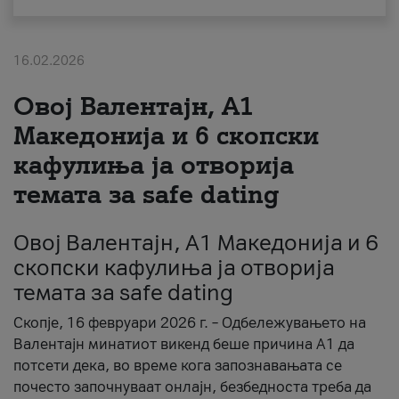
За нас
16.02.2026
#ПодобарОнлајн
Овој Валентајн, A1
Македонија и 6 скопски
кафулиња ја отворија
темата за safe dating
Овој Валентајн, A1 Македонија и 6
скопски кафулиња ја отворија
темата за safe dating
Скопје, 16 февруари 2026 г. – Одбележувањето на
Валентајн минатиот викенд беше причина А1 да
потсети дека, во време кога запознавањата се
почесто започнуваат онлајн, безбедноста треба да