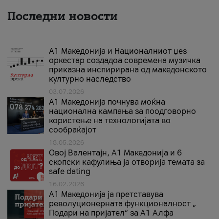
Последни новости
А1 Македонија и Националниот џез
оркестар создадоа современа музичка
приказна инспирирана од македонското
културно наследство
03.07.2026
A1 Македонија почнува моќна
национална кампања за поодговорно
користење на технологијата во
сообраќајот
18.05.2026
Овој Валентајн, A1 Македонија и 6
скопски кафулиња ја отворија темата за
safe dating
16.02.2026
А1 Македонија ја претставува
револуционерната функционалност „
Подари на пријател“ за А1 Алфа