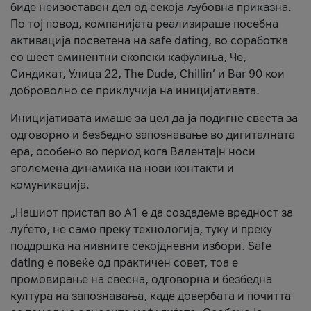
биде неизоставен дел од секоја љубовна приказна.
По тој повод, компанијата реализираше посебна
активација посветена на safe dating, во соработка
со шест еминентни скопски кафулиња, Че,
Синдикат, Улица 22, The Dude, Chillin’ и Bar 90 кои
доброволно се приклучија на иницијативата.
Иницијативата имаше за цел да ја подигне свеста за
одговорно и безбедно запознавање во дигиталната
ера, особено во период кога Валентајн носи
зголемена динамика на нови контакти и
комуникација.
„Нашиот пристап во А1 е да создадеме вредност за
луѓето, не само преку технологија, туку и преку
поддршка на нивните секојдневни избори. Safe
dating е повеќе од практичен совет, тоа е
промовирање на свесна, одговорна и безбедна
култура на запознавања, каде довербата и почитта