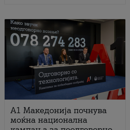
A1 Македонија почнува
моќна национална
кампања за поодговорно