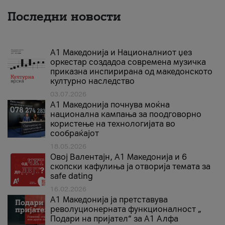
Последни новости
А1 Македонија и Националниот џез
оркестар создадоа современа музичка
приказна инспирирана од македонското
културно наследство
03.07.2026
A1 Македонија почнува моќна
национална кампања за поодговорно
користење на технологијата во
сообраќајот
18.05.2026
Овој Валентајн, A1 Македонија и 6
скопски кафулиња ја отворија темата за
safe dating
16.02.2026
А1 Македонија ја претставува
револуционерната функционалност „
Подари на пријател“ за А1 Алфа