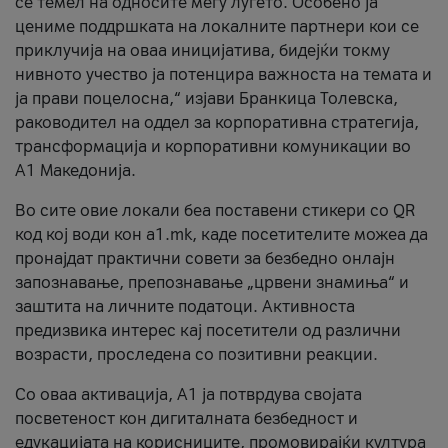
се темел на односите меѓу луѓето. Особено ја
цениме поддршката на локалните партнери кои се
приклучија на оваа иницијатива, бидејќи токму
нивното учество ја потенцира важноста на темата и
ја прави поцелосна,“ изјави Бранкица Толевска,
раководител на оддел за корпоративна стратегија,
трансформација и корпоративни комуникации во
А1 Македонија.
Во сите овие локали беа поставени стикери со QR
код кој води кон a1.mk, каде посетителите можеа да
пронајдат практични совети за безбедно онлајн
запознавање, препознавање „црвени знамиња“ и
заштита на личните податоци. Активноста
предизвика интерес кај посетители од различни
возрасти, проследена со позитивни реакции.
Со оваа активација, А1 ја потврдува својата
посветеност кон дигиталната безбедност и
едукацијата на корисниците, промовирајќи култура