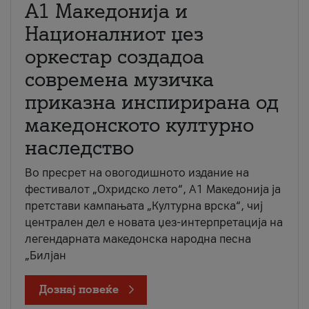
А1 Македонија и
Националниот џез
оркестар создадоа
современа музичка
приказна инспирирана од
македонското културно
наследство
Во пресрет на овогодишното издание на
фестивалот „Охридско лето“, А1 Македонија ја
претстави кампањата „Културна врска“, чиј
централен дел е новата џез-интерпретација на
легендарната македонска народна песна
„Билјан
Дознај повеќе