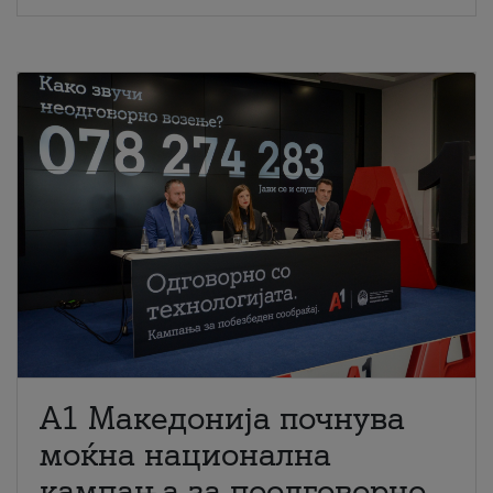
A1 Македонија почнува
моќна национална
кампања за поодговорно