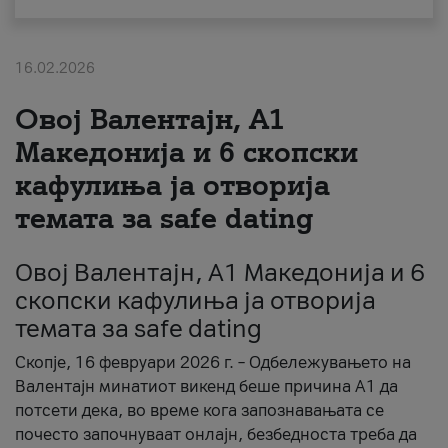
За нас
16.02.2026
#ПодобарОнлајн
Овој Валентајн, A1
Македонија и 6 скопски
кафулиња ја отворија
темата за safe dating
Овој Валентајн, A1 Македонија и 6
скопски кафулиња ја отворија
темата за safe dating
Скопје, 16 февруари 2026 г. – Одбележувањето на
Валентајн минатиот викенд беше причина А1 да
потсети дека, во време кога запознавањата се
почесто започнуваат онлајн, безбедноста треба да