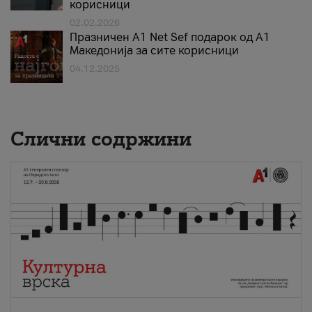
корисници
02.02.2026
Празничен A1 Net Sеf подарок од А1
Македонија за сите корисници
04.12.2025
Слични содржини