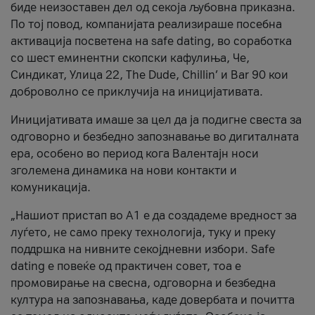
биде неизоставен дел од секоја љубовна приказна.
По тој повод, компанијата реализираше посебна
активација посветена на safe dating, во соработка
со шест еминентни скопски кафулиња, Че,
Синдикат, Улица 22, The Dude, Chillin’ и Bar 90 кои
доброволно се приклучија на иницијативата.
Иницијативата имаше за цел да ја подигне свеста за
одговорно и безбедно запознавање во дигиталната
ера, особено во период кога Валентајн носи
зголемена динамика на нови контакти и
комуникација.
„Нашиот пристап во А1 е да создадеме вредност за
луѓето, не само преку технологија, туку и преку
поддршка на нивните секојдневни избори. Safe
dating е повеќе од практичен совет, тоа е
промовирање на свесна, одговорна и безбедна
култура на запознавања, каде довербата и почитта