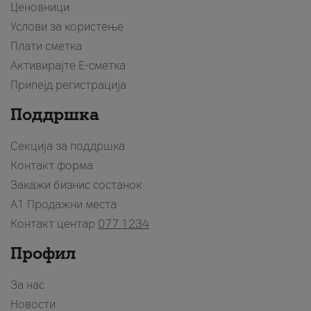
Ценовници
Услови за користење
Плати сметка
Активирајте Е-сметка
Припејд регистрација
Поддршка
Секција за поддршка
Контакт форма
Закажи бизнис состанок
A1 Продажни места
Контакт центар
077 1234
Профил
За нас
Новости