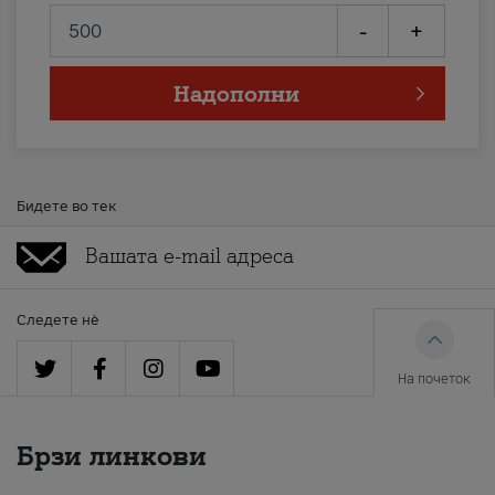
-
+
Надополни
Бидете во тек
Следете нè
На почеток
Брзи линкови