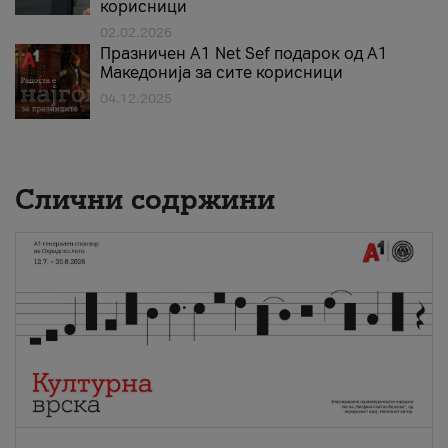
корисници
02.02.2026
Празничен A1 Net Sеf подарок од А1
Македонија за сите корисници
04.12.2025
Слични содржини