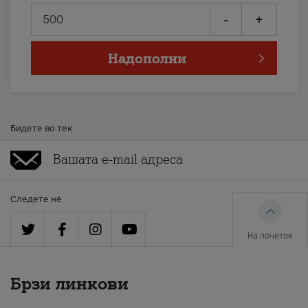
-
+
Надополни
Бидете во тек
Следете нè
На почеток
Брзи линкови