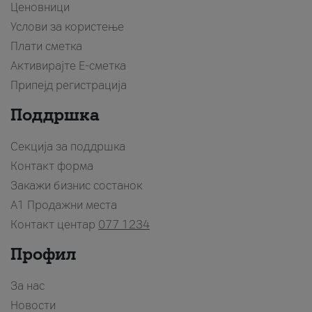
Ценовници
Услови за користење
Плати сметка
Активирајте Е-сметка
Припејд регистрација
Поддршка
Секција за поддршка
Контакт форма
Закажи бизнис состанок
A1 Продажни места
Контакт центар
077 1234
Профил
За нас
Новости