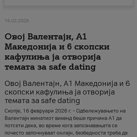
За нас
16.02.2026
#ПодобарОнлајн
Овој Валентајн, A1
Македонија и 6 скопски
кафулиња ја отворија
темата за safe dating
Овој Валентајн, A1 Македонија и 6
скопски кафулиња ја отворија
темата за safe dating
Скопје, 16 февруари 2026 г. – Одбележувањето на
Валентајн минатиот викенд беше причина А1 да
потсети дека, во време кога запознавањата се
почесто започнуваат онлајн, безбедноста треба да