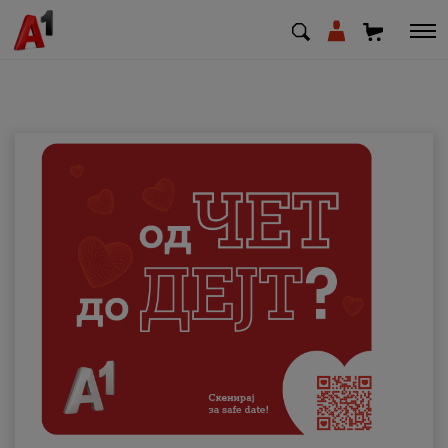
МК
EN
SQ
Приватни
Деловни
Поддршка
Надополни кредит
Плати сметка