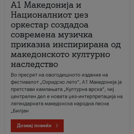
А1 Македонија и
Националниот џез
оркестар создадоа
современа музичка
приказна инспирирана од
македонското културно
наследство
Во пресрет на овогодишното издание на
фестивалот „Охридско лето“, А1 Македонија ја
претстави кампањата „Културна врска“, чиј
централен дел е новата џез-интерпретација на
легендарната македонска народна песна
„Билјан
Дознај повеќе