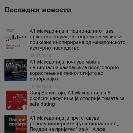
Последни новости
А1 Македонија и Националниот џез
оркестар создадоа современа музичка
приказна инспирирана од македонското
културно наследство
03.07.2026
A1 Македонија почнува моќна
национална кампања за поодговорно
користење на технологијата во
сообраќајот
18.05.2026
Овој Валентајн, A1 Македонија и 6
скопски кафулиња ја отворија темата за
safe dating
16.02.2026
А1 Македонија ја претставува
револуционерната функционалност „
Подари на пријател“ за А1 Алфа