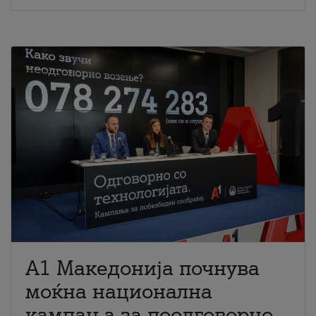
A1 Македонија почнува
моќна национална
кампања за поодговорно