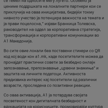
се темел на односите меѓу луѓето. Особено ја
цениме поддршката на локалните партнери кои се
приклучија на оваа иницијатива, бидејќи токму
нивното учество ја потенцира важноста на темата и
ја прави поцелосна,“ изјави Бранкица Толевска,
раководител на оддел за корпоративна стратегија,
трансформација и корпоративни комуникации во
А1 Македонија.
Во сите овие локали беа поставени стикери со QR
код кој води кон a1.mk, каде посетителите можеа да
пронајдат практични совети за безбедно онлајн
запознавање, препознавање „црвени знамиња“ и
заштита на личните податоци. Активноста
предизвика интерес кај посетители од различни
возрасти, проследена со позитивни реакции.
Со оваа активација, А1 ја потврдува својата
посветеност кон дигиталната безбедност и
едукацијата на корисниците, промовирајќи култура