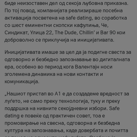
биде неизоставен дел од секоја љубовна приказна.
По тој повод, компанијата реализираше посебна
активација посветена на safe dating, во соработка
со шест еминентни скопски кафулиња, Че,
Синдикат, Улица 22, The Dude, Chillin’ и Bar 90 кои
доброволно се приклучија на иницијативата.
Иницијативата имаше за цел да ја подигне свеста за
одговорно и безбедно запознавање во дигиталната
ера, особено во период кога Валентајн носи
зголемена динамика на нови контакти и
комуникација.
„Нашиот пристап во А1 е да создадеме вредност за
луѓето, не само преку технологија, туку и преку
поддршка на нивните секојдневни избори. Safe
dating е повеќе од практичен совет, тоа е
промовирање на свесна, одговорна и безбедна
култура на запознавања, каде довербата и почитта