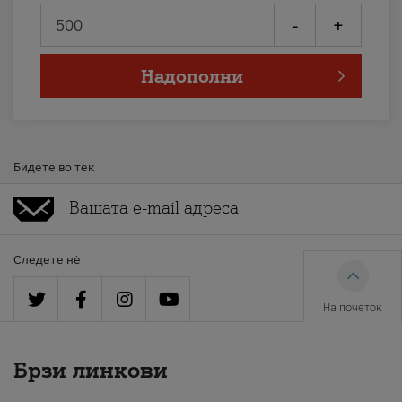
-
+
Надополни
Бидете во тек
Следете нè
На почеток
Брзи линкови