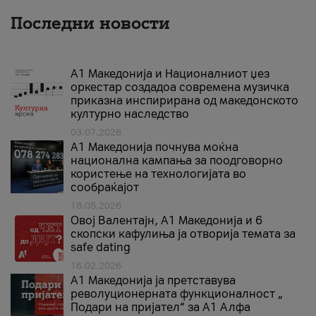
Последни новости
А1 Македонија и Националниот џез
оркестар создадоа современа музичка
приказна инспирирана од македонското
културно наследство
03.07.2026
A1 Македонија почнува моќна
национална кампања за поодговорно
користење на технологијата во
сообраќајот
18.05.2026
Овој Валентајн, A1 Македонија и 6
скопски кафулиња ја отворија темата за
safe dating
16.02.2026
А1 Македонија ја претставува
револуционерната функционалност „
Подари на пријател“ за А1 Алфа