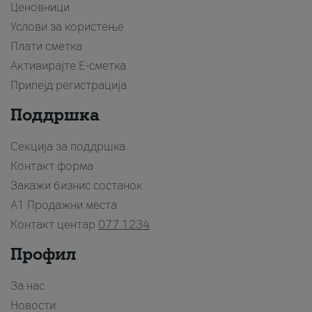
Ценовници
Услови за користење
Плати сметка
Активирајте Е-сметка
Припејд регистрација
Поддршка
Секција за поддршка
Контакт форма
Закажи бизнис состанок
A1 Продажни места
Контакт центар
077 1234
Профил
За нас
Новости