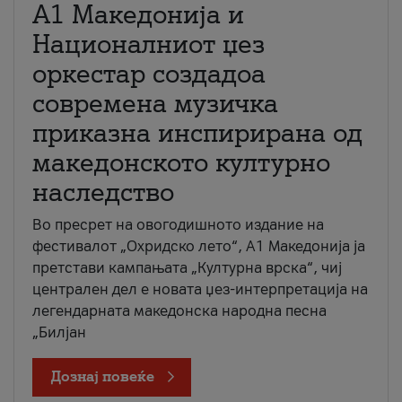
А1 Македонија и
Националниот џез
оркестар создадоа
современа музичка
приказна инспирирана од
македонското културно
наследство
Во пресрет на овогодишното издание на
фестивалот „Охридско лето“, А1 Македонија ја
претстави кампањата „Културна врска“, чиј
централен дел е новата џез-интерпретација на
легендарната македонска народна песна
„Билјан
Дознај повеќе