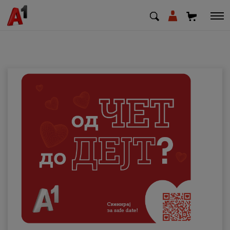
МК
EN
SQ
Приватни
Деловни
Поддршка
Надополни кредит
Плати сметка