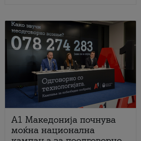
A1 Македонија почнува
моќна национална
кампања за поодговорно