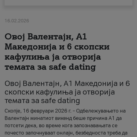
За нас
16.02.2026
#ПодобарОнлајн
Овој Валентајн, A1
Македонија и 6 скопски
кафулиња ја отворија
темата за safe dating
Овој Валентајн, A1 Македонија и 6
скопски кафулиња ја отворија
темата за safe dating
Скопје, 16 февруари 2026 г. – Одбележувањето на
Валентајн минатиот викенд беше причина А1 да
потсети дека, во време кога запознавањата се
почесто започнуваат онлајн, безбедноста треба да