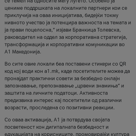
се темел на односите меѓу луѓето. Особено ја
цениме поддршката на локалните партнери кои се
приклучија на оваа иницијатива, бидејќи токму
нивното учество ја потенцира важноста на темата и
ја прави поцелосна,“ изјави Бранкица Толевска,
раководител на оддел за корпоративна стратегија,
трансформација и корпоративни комуникации во
А1 Македонија.
Во сите овие локали беа поставени стикери со QR
код кој води кон a1.mk, каде посетителите можеа да
пронајдат практични совети за безбедно онлајн
запознавање, препознавање „црвени знамиња“ и
заштита на личните податоци. Активноста
предизвика интерес кај посетители од различни
возрасти, проследена со позитивни реакции.
Со оваа активација, А1 ја потврдува својата
посветеност кон дигиталната безбедност и
едукацијата на корисниците, промовирајќи култура