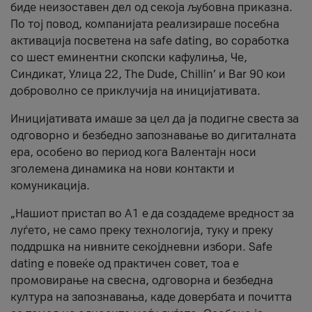
биде неизоставен дел од секоја љубовна приказна.
По тој повод, компанијата реализираше посебна
активација посветена на safe dating, во соработка
со шест еминентни скопски кафулиња, Че,
Синдикат, Улица 22, The Dude, Chillin’ и Bar 90 кои
доброволно се приклучија на иницијативата.
Иницијативата имаше за цел да ја подигне свеста за
одговорно и безбедно запознавање во дигиталната
ера, особено во период кога Валентајн носи
зголемена динамика на нови контакти и
комуникација.
„Нашиот пристап во А1 е да создадеме вредност за
луѓето, не само преку технологија, туку и преку
поддршка на нивните секојдневни избори. Safe
dating е повеќе од практичен совет, тоа е
промовирање на свесна, одговорна и безбедна
култура на запознавања, каде довербата и почитта