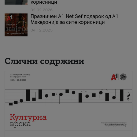
корисници
02.02.2026
Празничен A1 Net Sеf подарок од А1
Македонија за сите корисници
04.12.2025
Слични содржини