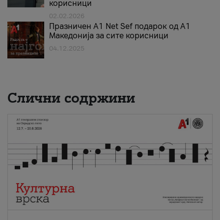
корисници
02.02.2026
Празничен A1 Net Sеf подарок од А1
Македонија за сите корисници
04.12.2025
Слични содржини