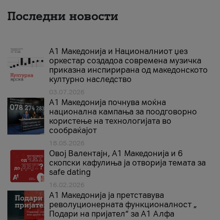
Последни новости
А1 Македонија и Националниот џез
оркестар создадоа современа музичка
приказна инспирирана од македонското
културно наследство
03.07.2026
A1 Македонија почнува моќна
национална кампања за поодговорно
користење на технологијата во
сообраќајот
18.05.2026
Овој Валентајн, A1 Македонија и 6
скопски кафулиња ја отворија темата за
safe dating
16.02.2026
А1 Македонија ја претставува
револуционерната функционалност „
Подари на пријател“ за А1 Алфа