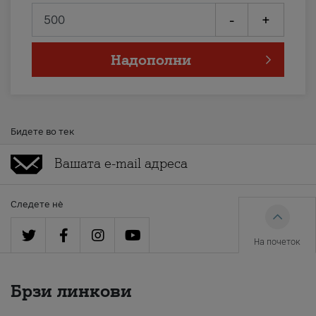
-
+
Надополни
Бидете во тек
Следете нè
На почеток
Брзи линкови