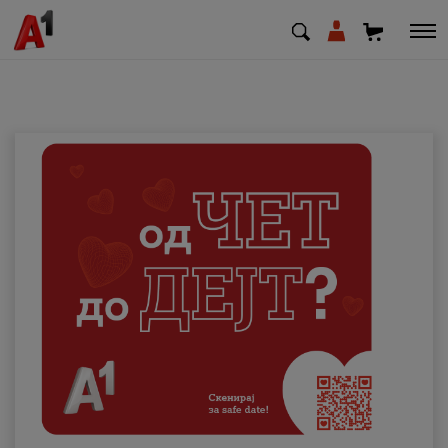
МК
EN
SQ
Приватни
Деловни
Поддршка
Надополни кредит
Плати сметка