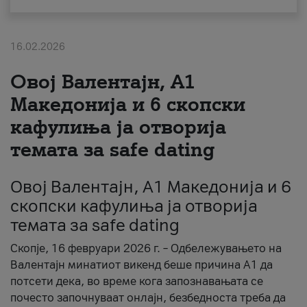
За нас
16.02.2026
#ПодобарОнлајн
Овој Валентајн, A1
Македонија и 6 скопски
кафулиња ја отворија
темата за safe dating
Овој Валентајн, A1 Македонија и 6
скопски кафулиња ја отворија
темата за safe dating
Скопје, 16 февруари 2026 г. – Одбележувањето на
Валентајн минатиот викенд беше причина А1 да
потсети дека, во време кога запознавањата се
почесто започнуваат онлајн, безбедноста треба да