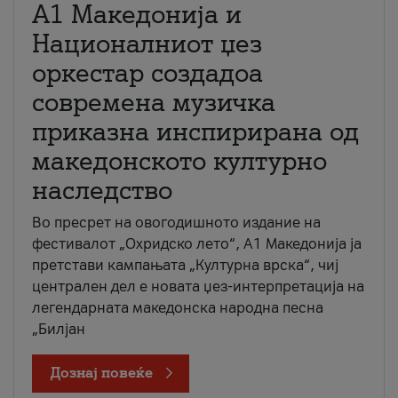
А1 Македонија и
Националниот џез
оркестар создадоа
современа музичка
приказна инспирирана од
македонското културно
наследство
Во пресрет на овогодишното издание на
фестивалот „Охридско лето“, А1 Македонија ја
претстави кампањата „Културна врска“, чиј
централен дел е новата џез-интерпретација на
легендарната македонска народна песна
„Билјан
Дознај повеќе