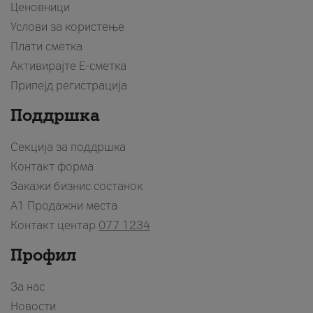
Ценовници
Услови за користење
Плати сметка
Активирајте Е-сметка
Припејд регистрација
Поддршка
Секција за поддршка
Контакт форма
Закажи бизнис состанок
A1 Продажни места
Контакт центар
077 1234
Профил
За нас
Новости