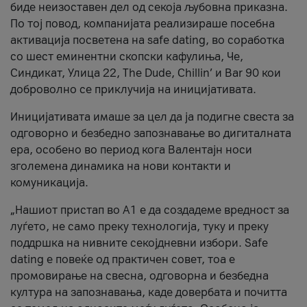
биде неизоставен дел од секоја љубовна приказна.
По тој повод, компанијата реализираше посебна
активација посветена на safe dating, во соработка
со шест еминентни скопски кафулиња, Че,
Синдикат, Улица 22, The Dude, Chillin’ и Bar 90 кои
доброволно се приклучија на иницијативата.
Иницијативата имаше за цел да ја подигне свеста за
одговорно и безбедно запознавање во дигиталната
ера, особено во период кога Валентајн носи
зголемена динамика на нови контакти и
комуникација.
„Нашиот пристап во А1 е да создадеме вредност за
луѓето, не само преку технологија, туку и преку
поддршка на нивните секојдневни избори. Safe
dating е повеќе од практичен совет, тоа е
промовирање на свесна, одговорна и безбедна
култура на запознавања, каде довербата и почитта