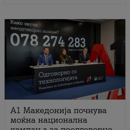
A1 Македонија почнува
моќна национална
кампања за поодговорно