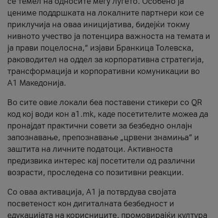
се темел на односите меѓу луѓето. Особено ја
цениме поддршката на локалните партнери кои се
приклучија на оваа иницијатива, бидејќи токму
нивното учество ја потенцира важноста на темата и
ја прави поцелосна,“ изјави Бранкица Толевска,
раководител на оддел за корпоративна стратегија,
трансформација и корпоративни комуникации во
А1 Македонија.
Во сите овие локали беа поставени стикери со QR
код кој води кон a1.mk, каде посетителите можеа да
пронајдат практични совети за безбедно онлајн
запознавање, препознавање „црвени знамиња“ и
заштита на личните податоци. Активноста
предизвика интерес кај посетители од различни
возрасти, проследена со позитивни реакции.
Со оваа активација, А1 ја потврдува својата
посветеност кон дигиталната безбедност и
едукацијата на корисниците, промовирајќи култура