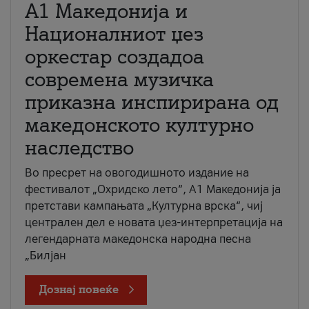
А1 Македонија и
Националниот џез
оркестар создадоа
современа музичка
приказна инспирирана од
македонското културно
наследство
Во пресрет на овогодишното издание на
фестивалот „Охридско лето“, А1 Македонија ја
претстави кампањата „Културна врска“, чиј
централен дел е новата џез-интерпретација на
легендарната македонска народна песна
„Билјан
Дознај повеќе