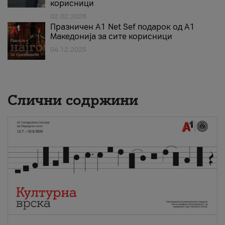
корисници
02.02.2026
Празничен A1 Net Sеf подарок од А1
Македонија за сите корисници
04.12.2025
Слични содржини