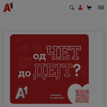
МК
EN
SQ
Приватни
Деловни
Поддршка
Надополни кредит
Плати сметка