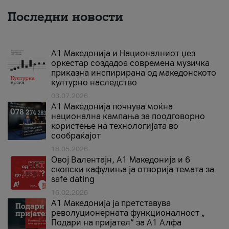
Последни новости
А1 Македонија и Националниот џез
оркестар создадоа современа музичка
приказна инспирирана од македонското
културно наследство
03.07.2026
A1 Македонија почнува моќна
национална кампања за поодговорно
користење на технологијата во
сообраќајот
18.05.2026
Овој Валентајн, A1 Македонија и 6
скопски кафулиња ја отворија темата за
safe dating
16.02.2026
А1 Македонија ја претставува
револуционерната функционалност „
Подари на пријател“ за А1 Алфа