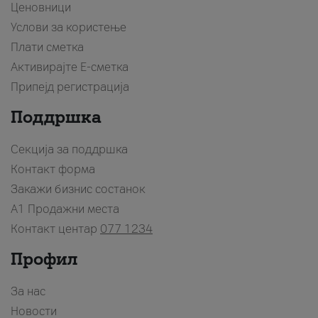
Ценовници
Услови за користење
Плати сметка
Активирајте Е-сметка
Припејд регистрација
Поддршка
Секција за поддршка
Контакт форма
Закажи бизнис состанок
A1 Продажни места
Контакт центар
077 1234
Профил
За нас
Новости