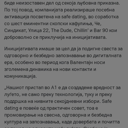
биде неизоставен дел од секоја љубовна приказна.
По тој повод, компанијата реализираше посебна
активација посветена на safe dating, во соработка
со шест еминентни скопски кафулиња, Че,
Синдикат, Улица 22, The Dude, Chillin’ и Bar 90 кои
доброволно се приклучија на иницијативата.
Иницијативата имаше за цел да ја подигне свеста за
одговорно и безбедно запознавање во дигиталната
ера, особено во период кога Валентајн носи
зголемена динамика на нови контакти и
комуникација.
„Нашиот пристап во А1 е да создадеме вредност за
луѓето, не само преку технологија, туку и преку
поддршка на нивните секојдневни избори. Safe
dating е повеќе од практичен совет, тоа е
промовирање на свесна, одговорна и безбедна
култура на запознавања, каде довербата и почитта