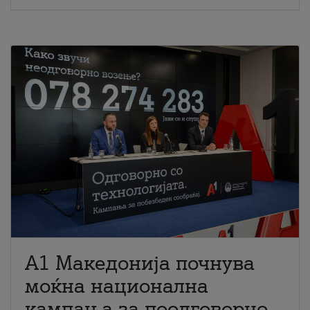
A1 Македонија почнува
моќна национална
кампања за поодговорно