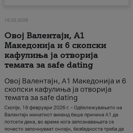
За нас
16.02.2026
#ПодобарОнлајн
Овој Валентајн, A1
Македонија и 6 скопски
кафулиња ја отворија
темата за safe dating
Овој Валентајн, A1 Македонија и 6
скопски кафулиња ја отворија
темата за safe dating
Скопје, 16 февруари 2026 г. – Одбележувањето на
Валентајн минатиот викенд беше причина А1 да
потсети дека, во време кога запознавањата се
почесто започнуваат онлајн, безбедноста треба да