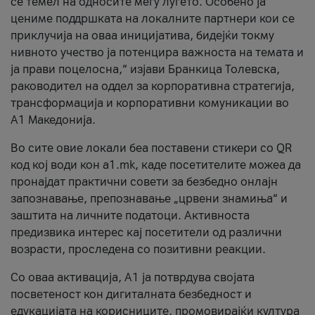
се темел на односите меѓу луѓето. Особено ја
цениме поддршката на локалните партнери кои се
приклучија на оваа иницијатива, бидејќи токму
нивното учество ја потенцира важноста на темата и
ја прави поцелосна,“ изјави Бранкица Толевска,
раководител на оддел за корпоративна стратегија,
трансформација и корпоративни комуникации во
А1 Македонија.
Во сите овие локали беа поставени стикери со QR
код кој води кон a1.mk, каде посетителите можеа да
пронајдат практични совети за безбедно онлајн
запознавање, препознавање „црвени знамиња“ и
заштита на личните податоци. Активноста
предизвика интерес кај посетители од различни
возрасти, проследена со позитивни реакции.
Со оваа активација, А1 ја потврдува својата
посветеност кон дигиталната безбедност и
едукацијата на корисниците, промовирајќи култура