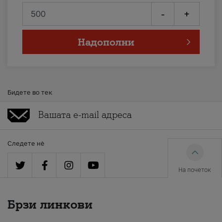
-
+
Надополни
Бидете во тек
Следете нè
На почеток
Брзи линкови