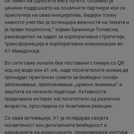
се темел на односите меѓу луѓето. Особено ја
цениме поддршката на локалните партнери кои се
приклучија на оваа иницијатива, бидејќи токму
нивното учество ја потенцира важноста на темата и
ја прави поцелосна,“ изјави Бранкица Толевска,
раководител на оддел за корпоративна стратегија,
трансформација и корпоративни комуникации во
А1 Македонија.
Во сите овие локали беа поставени стикери со QR
код кој води кон a1.mk, каде посетителите можеа да
пронајдат практични совети за безбедно онлајн
запознавање, препознавање „црвени знамиња“ и
заштита на личните податоци. Активноста
предизвика интерес кај посетители од различни
возрасти, проследена со позитивни реакции.
Со оваа активација, А1 ја потврдува својата
посветеност кон дигиталната безбедност и
едукацијата на корисниците, промовирајќи култура