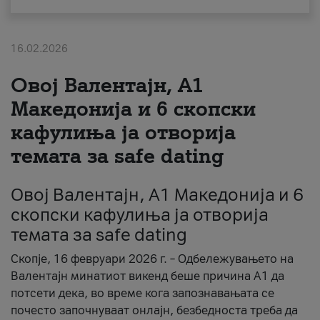
За нас
16.02.2026
#ПодобарОнлајн
Овој Валентајн, A1
Македонија и 6 скопски
кафулиња ја отворија
темата за safe dating
Овој Валентајн, A1 Македонија и 6
скопски кафулиња ја отворија
темата за safe dating
Скопје, 16 февруари 2026 г. – Одбележувањето на
Валентајн минатиот викенд беше причина А1 да
потсети дека, во време кога запознавањата се
почесто започнуваат онлајн, безбедноста треба да