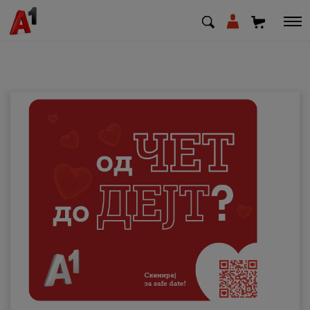
МК
EN
SQ
Приватни
Деловни
Поддршка
Надополни кредит
Плати сметка