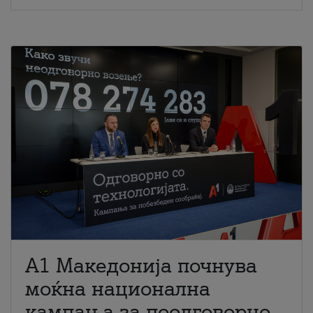
A1 Македонија почнува
моќна национална
кампања за поодговорно