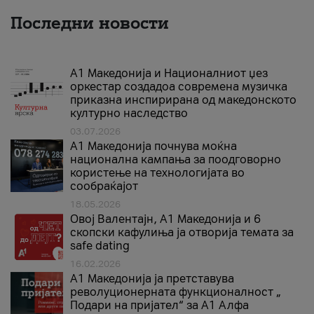
Последни новости
А1 Македонија и Националниот џез
оркестар создадоа современа музичка
приказна инспирирана од македонското
културно наследство
03.07.2026
A1 Македонија почнува моќна
национална кампања за поодговорно
користење на технологијата во
сообраќајот
18.05.2026
Овој Валентајн, A1 Македонија и 6
скопски кафулиња ја отворија темата за
safe dating
16.02.2026
А1 Македонија ја претставува
револуционерната функционалност „
Подари на пријател“ за А1 Алфа