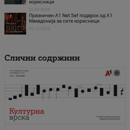
корисници
02.02.2026
Празничен A1 Net Sеf подарок од А1
Македонија за сите корисници
04.12.2025
Слични содржини