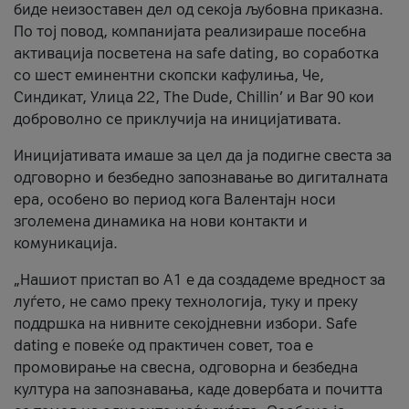
биде неизоставен дел од секоја љубовна приказна.
По тој повод, компанијата реализираше посебна
активација посветена на safe dating, во соработка
со шест еминентни скопски кафулиња, Че,
Синдикат, Улица 22, The Dude, Chillin’ и Bar 90 кои
доброволно се приклучија на иницијативата.
Иницијативата имаше за цел да ја подигне свеста за
одговорно и безбедно запознавање во дигиталната
ера, особено во период кога Валентајн носи
зголемена динамика на нови контакти и
комуникација.
„Нашиот пристап во А1 е да создадеме вредност за
луѓето, не само преку технологија, туку и преку
поддршка на нивните секојдневни избори. Safe
dating е повеќе од практичен совет, тоа е
промовирање на свесна, одговорна и безбедна
култура на запознавања, каде довербата и почитта