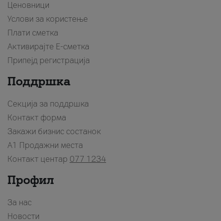
Ценовници
Услови за користење
Плати сметка
Активирајте Е-сметка
Припејд регистрација
Поддршка
Секција за поддршка
Контакт форма
Закажи бизнис состанок
A1 Продажни места
Контакт центар
077 1234
Профил
За нас
Новости