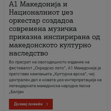
А1 Македонија и
Националниот џез
оркестар создадоа
современа музичка
приказна инспирирана од
македонското културно
наследство
Во пресрет на овогодишното издание на
фестивалот „Охридско лето“, А1 Македонија ја
претстави кампањата „Културна врска“, чиј
централен дел е новата џез-интерпретација на
легендарната македонска народна песна
„Билјан
Дознај повеќе