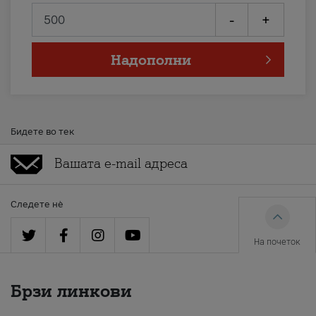
-
+
Надополни
Бидете во тек
Следете нè
На почеток
Брзи линкови