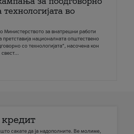
кампања за поодговорно
 технологијата во
со Министерството за внатрешни работи
ја претставија националната општествено
говорно со технологијата“, насочена кон
свест...
 кредит
а што сакате да ја надополните. Ве молиме,