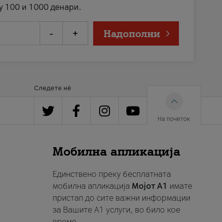
у 100 и 1000 денари.
-
+
Надополни
Следете нè
На почеток
Мобилна апликација
Единствено преку бесплатната
мобилна апликација
Мојот A1
имате
пристап до сите важни информации
за Вашите A1 услуги, во било кое
време.