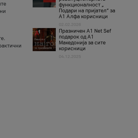
ите
функционалност „
Подари на пријател“ за
вни
А1 Алфа корисници
02.02.2026
Празничен A1 Net Sеf
подарок од А1
е.
Македонија за сите
практични
корисници
04.12.2025