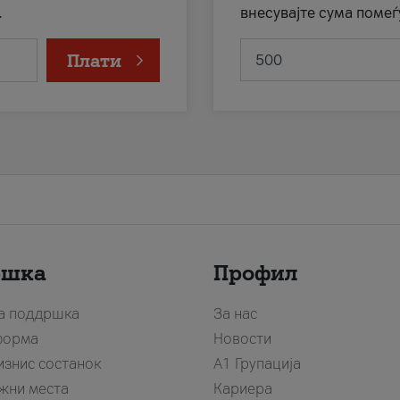
.
внесувајте сума помеѓ
Плати
ршка
Профил
за поддршка
За нас
форма
Новости
изнис состанок
А1 Групација
жни места
Кариера