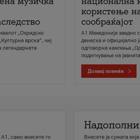
мена музичка
национална 
користење на
аследство
сообраќајот
ивалот „Охридско
A1 Македонија заедно 
„Културна врска“, чиј
денеска и официјално 
а легендарната
одговорна кампања „Од
подигнување на јавната 
Дознај повеќе
Надополни
 А1, само внесете го
Внесете ја сумата кој