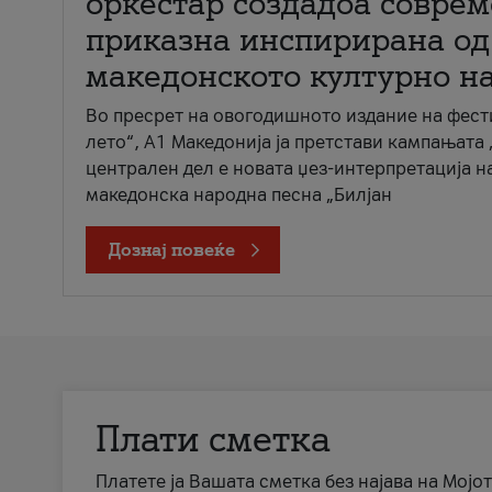
оркестар создадоа совре
приказна инспирирана од
македонското културно н
Во пресрет на овогодишното издание на фест
лето“, А1 Македонија ја претстави кампањата 
централен дел е новата џез-интерпретација н
македонска народна песна „Билјан
Дознај повеќе
Плати сметка
Платете ја Вашата сметка без најава на Мојот