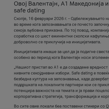
Овој Валентајн, A1 Македонија и
safe dating
Скопје, 16 февруари 2026 г. – Одбележувањето н
во време кога запознавањата се почесто започну
секоја љубовна приказна. По тој повод, компаниј
соработка со шест еминентни скопски кафулиња, Ч
доброволно се приклучија на иницијативата.
Иницијативата имаше за цел да ја подигне свест
особено во период кога Валентајн носи зголеме
„Нашиот пристап во А1 е да создадеме вредност з
нивните секојдневни избори. Safe dating е пове
безбедна култура на запознавања, каде довербат
поддршката на локалните партнери кои се приклу
потенцира важноста на темата и ја прави поцело
корпоративна стратегија, трансформација и кор
Во сите овие локали беа поставени стикери со Q