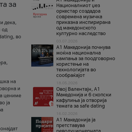
та за
Националниот џез
оркестар создадоа
современа музичка
приказна инспирирана
и дека,
од македонското
 од
културно наследство
ating, во
03.07.2026
A1 Македонија почнува
моќна национална
кампања за поодговорно
ера,
користење на
технологијата во
сообраќајот
ршка на
18.05.2026
говорна и
Овој Валентајн, A1
Македонија и 6 скопски
ја цениме
кафулиња ја отворија
во ја
темата за safe dating
за
16.02.2026
А1 Македонија ја
претставува
ронајдат
револуционерната