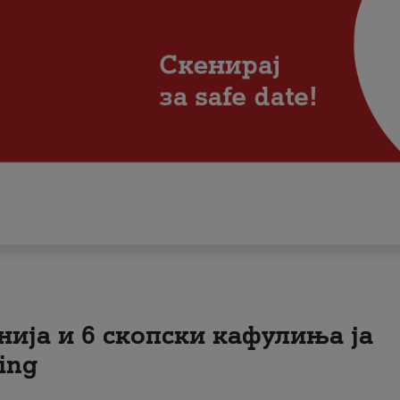
нија и 6 скопски кафулиња ја
ing