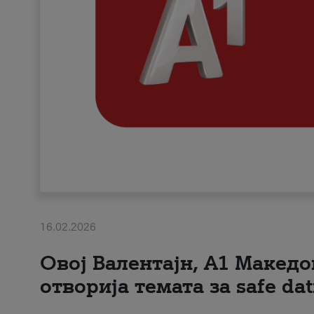
16.02.2026
Овој Валентајн, A1 Македо
отворија темата за safe dat