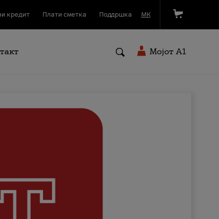
и кредит
Плати сметка
Поддршка
МК
такт
Мојот A1