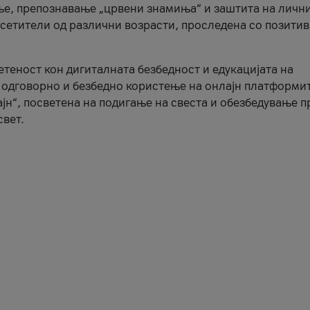
ње, препознавање „црвени знамиња“ и заштита на личн
осетители од различни возрасти, проследена со позити
ветеност кон дигиталната безбедност и едукацијата на
 одговорно и безбедно користење на онлајн платформит
јн“, посветена на подигање на свеста и обезбедување 
свет.