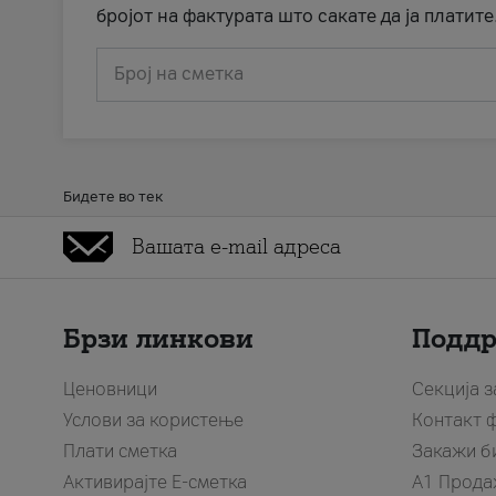
бројот на фактурата што сакате да ја платите
Број на сметка
Бидете во тек
Брзи линкови
Подд
Ценовници
Секција 
Услови за користење
Контакт 
Плати сметка
Закажи б
Активирајте Е-сметка
A1 Прода