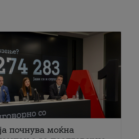
ја почнува моќна