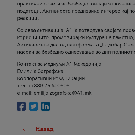
практични совети за безбедно онлајн запознава
податоци. Активноста предизвика интерес кај п
реакции.
Со оваа активација, А1 ја потврдува својата пос
корисниците, промовирајќи култура на паметно,
Активноста е дел од платформата „Подобар Онла
насоки за безбедно однесување во дигиталниот 
Контакт за медиуми А1 Македонија:
Емилија Зографска
Корпоративни комуникации
тел. ++389 75 400505
e-mail: emilija.zografska@A1.mk
Назад