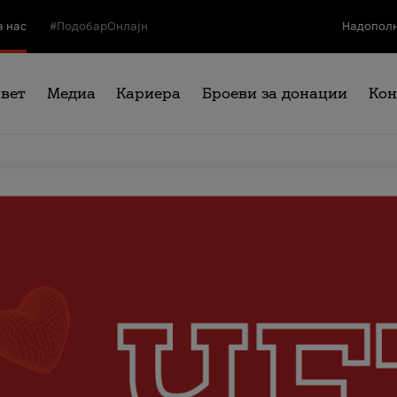
а нас
#ПодобарОнлајн
Надополн
свет
Медиа
Кариера
Броеви за донации
Кон