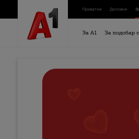
Приватни
Деловни
З
За А1
За подобар 