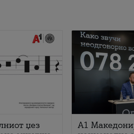
лниот џез
A1 Македони