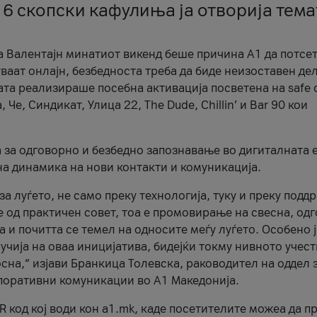
 6 скопски кафулиња ја отворија тема
а Валентајн минатиот викенд беше причина А1 да потсет
ваат онлајн, безбедноста треба да биде неизоставен дел
ата реализираше посебна активација посветена на safe d
е, Синдикат, Улица 22, The Dude, Chillin’ и Bar 90 кои
а за одговорно и безбедно запознавање во дигиталната 
на динамика на нови контакти и комуникација.
а луѓето, не само преку технологија, туку и преку подд
ќе од практичен совет, тоа е промовирање на свесна, од
а и почитта се темел на односите меѓу луѓето. Особено 
чија на оваа иницијатива, бидејќи токму нивното учест
сна,“ изјави Бранкица Толевска, раководител на оддел 
поративни комуникации во А1 Македонија.
R код кој води кон a1.mk, каде посетителите можеа да п