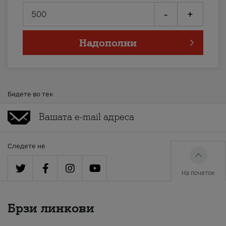
-
+
Надополни
Бидете во тек
Следете нè
На почеток
Брзи линкови