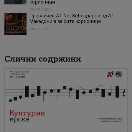
корисници
02.02.2026
Празничен A1 Net Sеf подарок од А1
Македонија за сите корисници
04.12.2025
Слични содржини