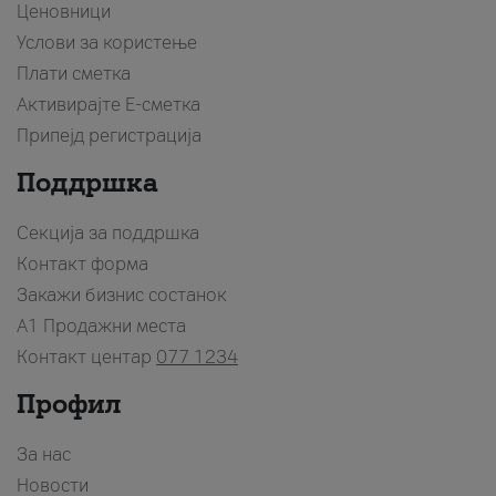
Ценовници
Услови за користење
Плати сметка
Активирајте Е-сметка
Припејд регистрација
Поддршка
Секција за поддршка
Контакт форма
Закажи бизнис состанок
A1 Продажни места
Контакт центар
077 1234
Профил
За нас
Новости