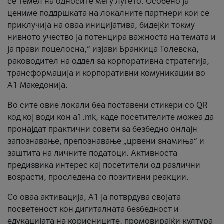
се темел на односите меѓу луѓето. Особено ја
цениме поддршката на локалните партнери кои се
приклучија на оваа иницијатива, бидејќи токму
нивното учество ја потенцира важноста на темата и
ја прави поцелосна,“ изјави Бранкица Толевска,
раководител на оддел за корпоративна стратегија,
трансформација и корпоративни комуникации во
А1 Македонија.
Во сите овие локали беа поставени стикери со QR
код кој води кон a1.mk, каде посетителите можеа да
пронајдат практични совети за безбедно онлајн
запознавање, препознавање „црвени знамиња“ и
заштита на личните податоци. Активноста
предизвика интерес кај посетители од различни
возрасти, проследена со позитивни реакции.
Со оваа активација, А1 ја потврдува својата
посветеност кон дигиталната безбедност и
едукацијата на корисниците, промовирајќи култура