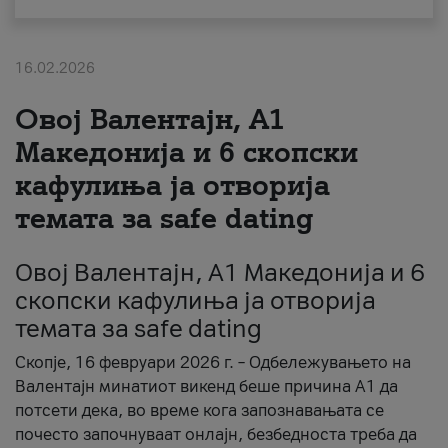
За нас
16.02.2026
#ПодобарОнлајн
Овој Валентајн, A1
Македонија и 6 скопски
кафулиња ја отворија
темата за safe dating
Овој Валентајн, A1 Македонија и 6
скопски кафулиња ја отворија
темата за safe dating
Скопје, 16 февруари 2026 г. – Одбележувањето на
Валентајн минатиот викенд беше причина А1 да
потсети дека, во време кога запознавањата се
почесто започнуваат онлајн, безбедноста треба да