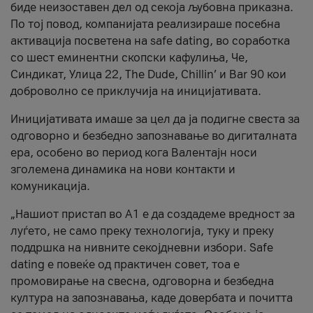
биде неизоставен дел од секоја љубовна приказна.
По тој повод, компанијата реализираше посебна
активација посветена на safe dating, во соработка
со шест еминентни скопски кафулиња, Че,
Синдикат, Улица 22, The Dude, Chillin’ и Bar 90 кои
доброволно се приклучија на иницијативата.
Иницијативата имаше за цел да ја подигне свеста за
одговорно и безбедно запознавање во дигиталната
ера, особено во период кога Валентајн носи
зголемена динамика на нови контакти и
комуникација.
„Нашиот пристап во А1 е да создадеме вредност за
луѓето, не само преку технологија, туку и преку
поддршка на нивните секојдневни избори. Safe
dating е повеќе од практичен совет, тоа е
промовирање на свесна, одговорна и безбедна
култура на запознавања, каде довербата и почитта