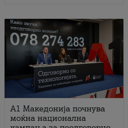
A1 Македонија почнува
моќна национална
кампања за поодговорно