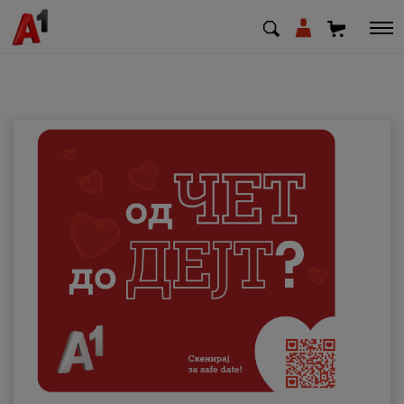
МК
EN
SQ
Приватни
Деловни
Поддршка
Надополни кредит
Плати сметка