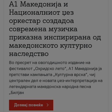
А1 Македонија и
Националниот џез
оркестар создадоа
современа музичка
приказна инспирирана од
македонското културно
наследство
Во пресрет на овогодишното издание на
фестивалот „Охридско лето“, А1 Македонија ја
претстави кампањата „Културна врска“, чиј
централен дел е новата џез-интерпретација на
легендарната македонска народна песна
„Билјан
Дознај повеќе