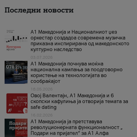
Последни новости
А1 Македонија и Националниот џез
оркестар создадоа современа музичка
приказна инспирирана од македонското
културно наследство
03.07.2026
A1 Македонија почнува моќна
национална кампања за поодговорно
користење на технологијата во
сообраќајот
18.05.2026
Овој Валентајн, A1 Македонија и 6
скопски кафулиња ја отворија темата за
safe dating
16.02.2026
А1 Македонија ја претставува
револуционерната функционалност „
Подари на пријател“ за А1 Алфа