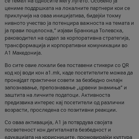
се темел на односите меѓу луѓето. Особено ја
цениме поддршката на локалните партнери кои се
приклучија на оваа иницијатива, бидејќи токму
нивното учество ја потенцира важноста на темата и
ја прави поцелосна,“ изјави Бранкица Толевска,
раководител на оддел за корпоративна стратегија,
трансформација и корпоративни комуникации во
А1 Македонија.
Во сите овие локали беа поставени стикери со QR
код кој води кон a1.mk, каде посетителите можеа да
пронајдат практични совети за безбедно онлајн
запознавање, препознавање „црвени знамиња“ и
заштита на личните податоци. Активноста
предизвика интерес кај посетители од различни
возрасти, проследена со позитивни реакции.
Со оваа активација, А1 ја потврдува својата
посветеност кон дигиталната безбедност и
едукацијата на корисниците, промовирајќи култура