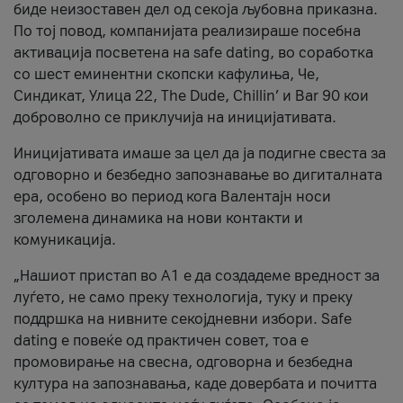
биде неизоставен дел од секоја љубовна приказна.
По тој повод, компанијата реализираше посебна
активација посветена на safe dating, во соработка
со шест еминентни скопски кафулиња, Че,
Синдикат, Улица 22, The Dude, Chillin’ и Bar 90 кои
доброволно се приклучија на иницијативата.
Иницијативата имаше за цел да ја подигне свеста за
одговорно и безбедно запознавање во дигиталната
ера, особено во период кога Валентајн носи
зголемена динамика на нови контакти и
комуникација.
„Нашиот пристап во А1 е да создадеме вредност за
луѓето, не само преку технологија, туку и преку
поддршка на нивните секојдневни избори. Safe
dating е повеќе од практичен совет, тоа е
промовирање на свесна, одговорна и безбедна
култура на запознавања, каде довербата и почитта