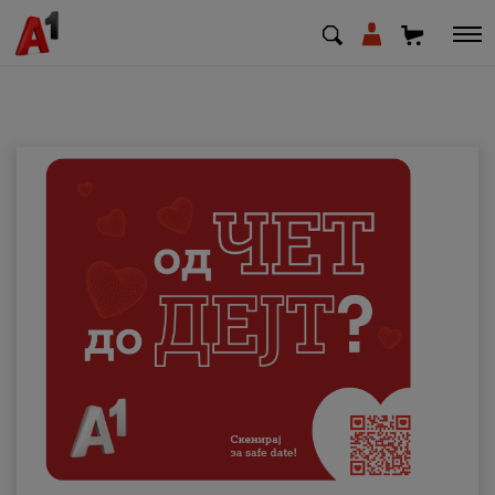
МК
EN
SQ
Приватни
Деловни
Поддршка
Надополни кредит
Плати сметка