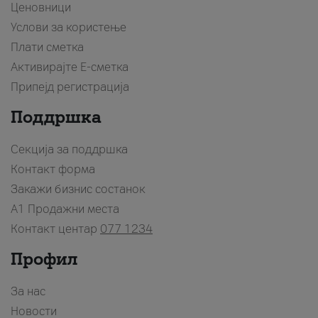
Ценовници
Услови за користење
Плати сметка
Активирајте Е-сметка
Припејд регистрација
Поддршка
Секција за поддршка
Контакт форма
Закажи бизнис состанок
A1 Продажни места
Контакт центар
077 1234
Профил
За нас
Новости