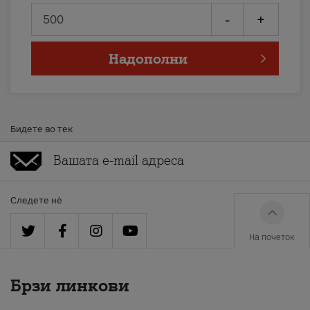
-
+
Надополни
Бидете во тек
Следете нè
На почеток
Брзи линкови