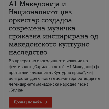
А1 Македонија и
Националниот џез
оркестар создадоа
современа музичка
приказна инспирирана од
македонското културно
наследство
Во пресрет на овогодишното издание на
фестивалот „Охридско лето“, А1 Македонија ја
претстави кампањата „Културна врска“, чиј
централен дел е новата џез-интерпретација на
легендарната македонска народна песна
„Билјан
Дознај повеќе