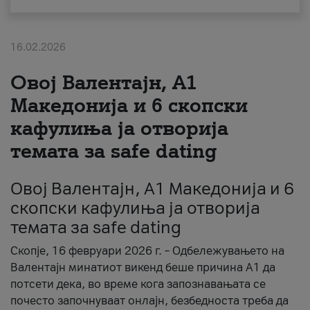
За нас
16.02.2026
#ПодобарОнлајн
Овој Валентајн, A1
Македонија и 6 скопски
кафулиња ја отворија
темата за safe dating
Овој Валентајн, A1 Македонија и 6
скопски кафулиња ја отворија
темата за safe dating
Скопје, 16 февруари 2026 г. – Одбележувањето на
Валентајн минатиот викенд беше причина А1 да
потсети дека, во време кога запознавањата се
почесто започнуваат онлајн, безбедноста треба да