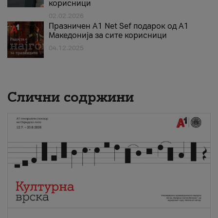
корисници
02.02.2026
Празничен A1 Net Sеf подарок од А1
Македонија за сите корисници
04.12.2025
Слични содржини