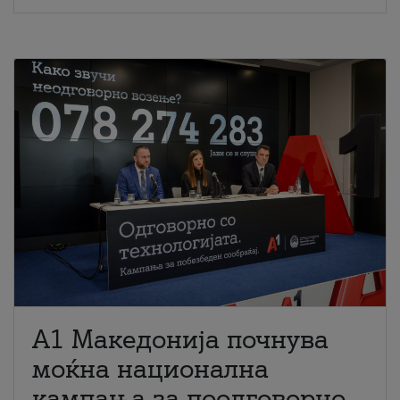
A1 Македонија почнува
моќна национална
кампања за поодговорно