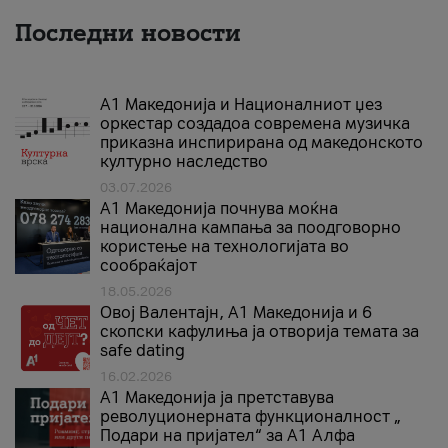
Последни новости
А1 Македонија и Националниот џез
оркестар создадоа современа музичка
приказна инспирирана од македонското
културно наследство
03.07.2026
A1 Македонија почнува моќна
национална кампања за поодговорно
користење на технологијата во
сообраќајот
18.05.2026
Овој Валентајн, A1 Македонија и 6
скопски кафулиња ја отворија темата за
safe dating
16.02.2026
А1 Македонија ја претставува
револуционерната функционалност „
Подари на пријател“ за А1 Алфа