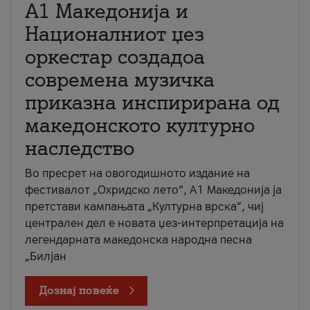
А1 Македонија и
Националниот џез
оркестар создадоа
современа музичка
приказна инспирирана од
македонското културно
наследство
Во пресрет на овогодишното издание на
фестивалот „Охридско лето“, А1 Македонија ја
претстави кампањата „Културна врска“, чиј
централен дел е новата џез-интерпретација на
легендарната македонска народна песна
„Билјан
Дознај повеќе