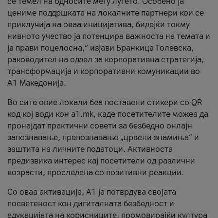
се темел на односите меѓу луѓето. Особено ја
цениме поддршката на локалните партнери кои се
приклучија на оваа иницијатива, бидејќи токму
нивното учество ја потенцира важноста на темата и
ја прави поцелосна,“ изјави Бранкица Толевска,
раководител на оддел за корпоративна стратегија,
трансформација и корпоративни комуникации во
А1 Македонија.
Во сите овие локали беа поставени стикери со QR
код кој води кон a1.mk, каде посетителите можеа да
пронајдат практични совети за безбедно онлајн
запознавање, препознавање „црвени знамиња“ и
заштита на личните податоци. Активноста
предизвика интерес кај посетители од различни
возрасти, проследена со позитивни реакции.
Со оваа активација, А1 ја потврдува својата
посветеност кон дигиталната безбедност и
едукацијата на корисниците, промовирајќи култура