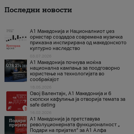
Последни новости
А1 Македонија и Националниот џез
оркестар создадоа современа музичка
приказна инспирирана од македонското
културно наследство
03.07.2026
A1 Македонија почнува моќна
национална кампања за поодговорно
користење на технологијата во
сообраќајот
18.05.2026
Овој Валентајн, A1 Македонија и 6
скопски кафулиња ја отворија темата за
safe dating
16.02.2026
А1 Македонија ја претставува
револуционерната функционалност „
Подари на пријател“ за А1 Алфа