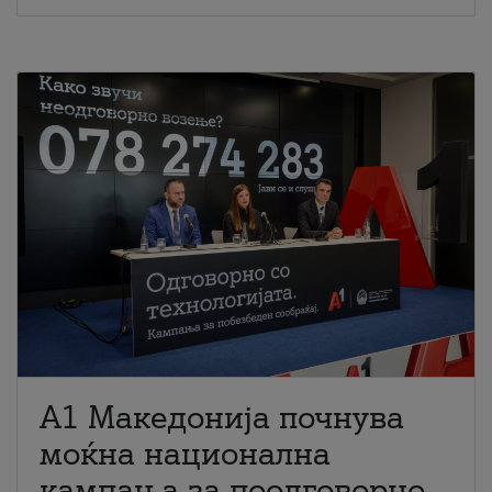
A1 Македонија почнува
моќна национална
кампања за поодговорно