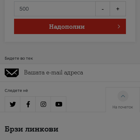
-
+
Надополни
Бидете во тек
Следете нè
На почеток
Брзи линкови