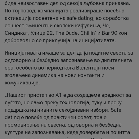
биде неизоставен дел од секоја љубовна приказна.
По тој повод, компанијата реализираше посебна
активација посветена на safe dating, во соработка
со шест еминентни скопски кафулиња, Че,
Синдикат, Улица 22, The Dude, Chillin’ и Bar 90 кои
доброволно се приклучија на иницијативата.
Иницијативата имаше за цел да ја подигне свеста за
одговорно и безбедно запознавање во дигиталната
ера, особено во период кога Валентајн носи
зголемена динамика на нови контакти и
комуникација.
„Нашиот пристап во А1 е да создадеме вредност за
луѓето, не само преку технологија, туку и преку
поддршка на нивните секојдневни избори. Safe
dating е повеќе од практичен совет, тоа е
промовирање на свесна, одговорна и безбедна
култура на запознавања, каде довербата и почитта