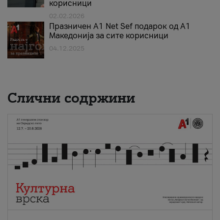
корисници
02.02.2026
Празничен A1 Net Sеf подарок од А1
Македонија за сите корисници
04.12.2025
Слични содржини