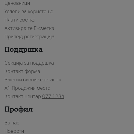
Ценовници
Услови за користење
Плати сметка
Активирајте Е-сметка
Припејд регистрација
Поддршка
Секција за поддршка
Контакт форма
Закажи бизнис состанок
A1 Продажни места
Контакт центар
077 1234
Профил
За нас
Новости