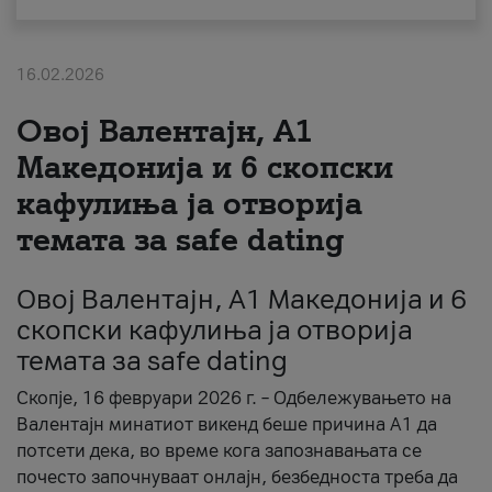
За нас
16.02.2026
#ПодобарОнлајн
Овој Валентајн, A1
Македонија и 6 скопски
кафулиња ја отворија
темата за safe dating
Овој Валентајн, A1 Македонија и 6
скопски кафулиња ја отворија
темата за safe dating
Скопје, 16 февруари 2026 г. – Одбележувањето на
Валентајн минатиот викенд беше причина А1 да
потсети дека, во време кога запознавањата се
почесто започнуваат онлајн, безбедноста треба да