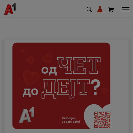
МК
EN
SQ
Приватни
Деловни
Поддршка
Надополни кредит
Плати сметка