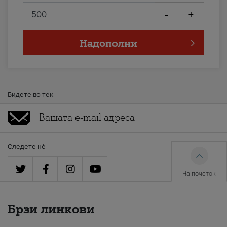
-
+
Надополни
Бидете во тек
Следете нè
На почеток
Брзи линкови