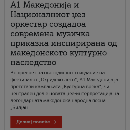
А1 Македонија и
Националниот џез
оркестар создадоа
современа музичка
приказна инспирирана од
македонското културно
наследство
Во пресрет на овогодишното издание на
фестивалот „Охридско лето“, А1 Македонија ја
претстави кампањата „Културна врска“, чиј
централен дел е новата џез-интерпретација на
легендарната македонска народна песна
„Билјан
Дознај повеќе