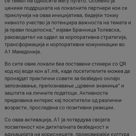
се темел на односите меѓу луѓето. Особено ја
цениме поддршката на локалните партнери кои се
приклучија на оваа иницијатива, бидејќи токму
нивното учество ја потенцира важноста на темата и
ја прави поцелосна,“ изјави Бранкица Толевска,
раководител на оддел за корпоративна стратегија,
трансформација и корпоративни комуникации во
А1 Македонија.
Во сите овие локали беа поставени стикери со QR
код кој води кон a1.mk, каде посетителите можеа да
пронајдат практични совети за безбедно онлајн
запознавање, препознавање „црвени знамиња“ и
заштита на личните податоци. Активноста
предизвика интерес кај посетители од различни
возрасти, проследена со позитивни реакции.
Со оваа активација, А1 ја потврдува својата
посветеност кон дигиталната безбедност и
едукацијата на корисниците, промовирајќи култура