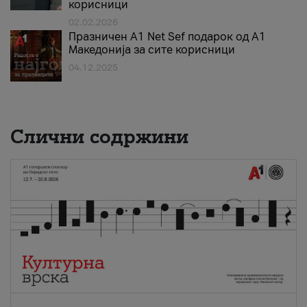
корисници
02.02.2026
Празничен A1 Net Sеf подарок од А1
Македонија за сите корисници
04.12.2025
Слични содржини