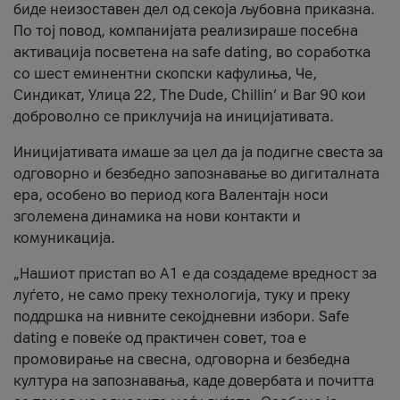
биде неизоставен дел од секоја љубовна приказна.
По тој повод, компанијата реализираше посебна
активација посветена на safe dating, во соработка
со шест еминентни скопски кафулиња, Че,
Синдикат, Улица 22, The Dude, Chillin’ и Bar 90 кои
доброволно се приклучија на иницијативата.
Иницијативата имаше за цел да ја подигне свеста за
одговорно и безбедно запознавање во дигиталната
ера, особено во период кога Валентајн носи
зголемена динамика на нови контакти и
комуникација.
„Нашиот пристап во А1 е да создадеме вредност за
луѓето, не само преку технологија, туку и преку
поддршка на нивните секојдневни избори. Safe
dating е повеќе од практичен совет, тоа е
промовирање на свесна, одговорна и безбедна
култура на запознавања, каде довербата и почитта