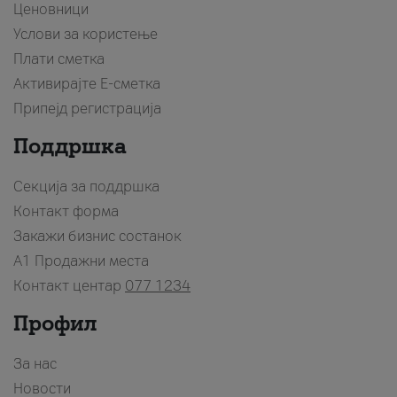
Ценовници
Услови за користење
Плати сметка
Активирајте Е-сметка
Припејд регистрација
Поддршка
Секција за поддршка
Контакт форма
Закажи бизнис состанок
A1 Продажни места
Контакт центар
077 1234
Профил
За нас
Новости