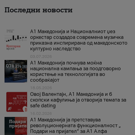
Последни новости
А1 Македонија и Националниот џез
оркестар создадоа современа музичка
приказна инспирирана од македонското
културно наследство
03.07.2026
A1 Македонија почнува моќна
национална кампања за поодговорно
користење на технологијата во
сообраќајот
18.05.2026
Овој Валентајн, A1 Македонија и 6
скопски кафулиња ја отворија темата за
safe dating
16.02.2026
А1 Македонија ја претставува
револуционерната функционалност „
Подари на пријател“ за А1 Алфа