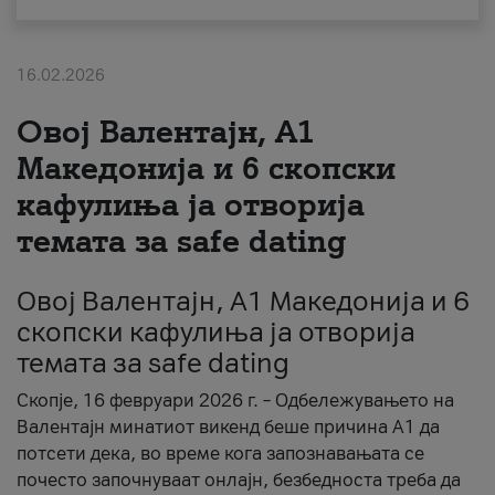
За нас
16.02.2026
#ПодобарОнлајн
Овој Валентајн, A1
Македонија и 6 скопски
кафулиња ја отворија
темата за safe dating
Овој Валентајн, A1 Македонија и 6
скопски кафулиња ја отворија
темата за safe dating
Скопје, 16 февруари 2026 г. – Одбележувањето на
Валентајн минатиот викенд беше причина А1 да
потсети дека, во време кога запознавањата се
почесто започнуваат онлајн, безбедноста треба да