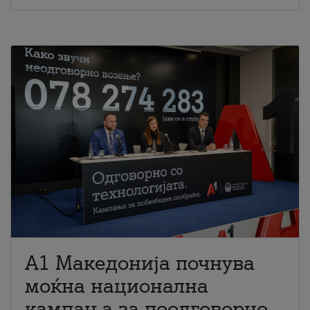
A1 Македонија почнува
моќна национална
кампања за поодговорно