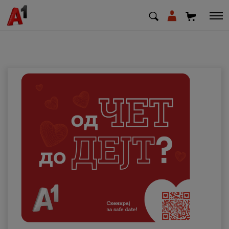
МК
EN
SQ
Приватни
Деловни
Поддршка
Надополни кредит
Плати сметка