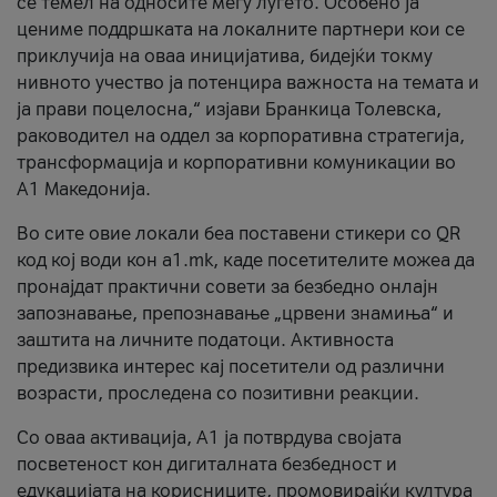
се темел на односите меѓу луѓето. Особено ја
цениме поддршката на локалните партнери кои се
приклучија на оваа иницијатива, бидејќи токму
нивното учество ја потенцира важноста на темата и
ја прави поцелосна,“ изјави Бранкица Толевска,
раководител на оддел за корпоративна стратегија,
трансформација и корпоративни комуникации во
А1 Македонија.
Во сите овие локали беа поставени стикери со QR
код кој води кон a1.mk, каде посетителите можеа да
пронајдат практични совети за безбедно онлајн
запознавање, препознавање „црвени знамиња“ и
заштита на личните податоци. Активноста
предизвика интерес кај посетители од различни
возрасти, проследена со позитивни реакции.
Со оваа активација, А1 ја потврдува својата
посветеност кон дигиталната безбедност и
едукацијата на корисниците, промовирајќи култура