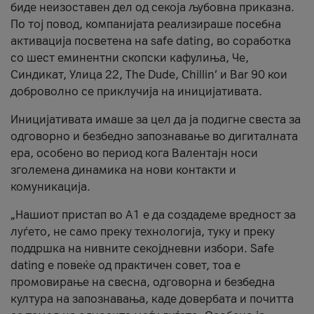
биде неизоставен дел од секоја љубовна приказна.
По тој повод, компанијата реализираше посебна
активација посветена на safe dating, во соработка
со шест еминентни скопски кафулиња, Че,
Синдикат, Улица 22, The Dude, Chillin’ и Bar 90 кои
доброволно се приклучија на иницијативата.
Иницијативата имаше за цел да ја подигне свеста за
одговорно и безбедно запознавање во дигиталната
ера, особено во период кога Валентајн носи
зголемена динамика на нови контакти и
комуникација.
„Нашиот пристап во А1 е да создадеме вредност за
луѓето, не само преку технологија, туку и преку
поддршка на нивните секојдневни избори. Safe
dating е повеќе од практичен совет, тоа е
промовирање на свесна, одговорна и безбедна
култура на запознавања, каде довербата и почитта