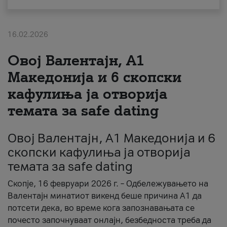
За нас
16.02.2026
#ПодобарОнлајн
Овој Валентајн, A1
Македонија и 6 скопски
кафулиња ја отворија
темата за safe dating
Овој Валентајн, A1 Македонија и 6
скопски кафулиња ја отворија
темата за safe dating
Скопје, 16 февруари 2026 г. – Одбележувањето на
Валентајн минатиот викенд беше причина А1 да
потсети дека, во време кога запознавањата се
почесто започнуваат онлајн, безбедноста треба да