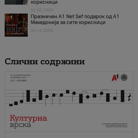
корисници
02.02.2026
Празничен A1 Net Sеf подарок од А1
Македонија за сите корисници
04.12.2025
Слични содржини