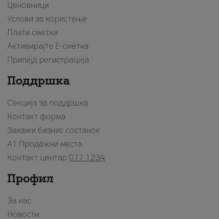
Ценовници
Услови за користење
Плати сметка
Активирајте Е-сметка
Припејд регистрација
Поддршка
Секција за поддршка
Контакт форма
Закажи бизнис состанок
A1 Продажни места
Контакт центар
077 1234
Профил
За нас
Новости