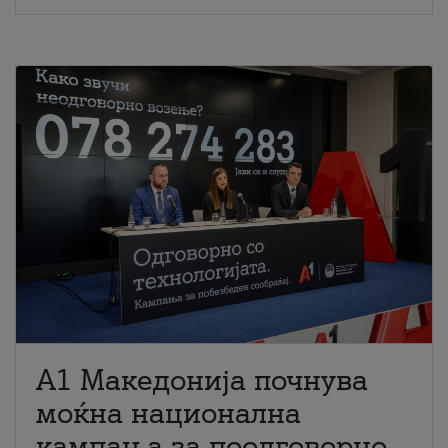
A1 Македонија почнува
моќна национална
кампања за поодговорно