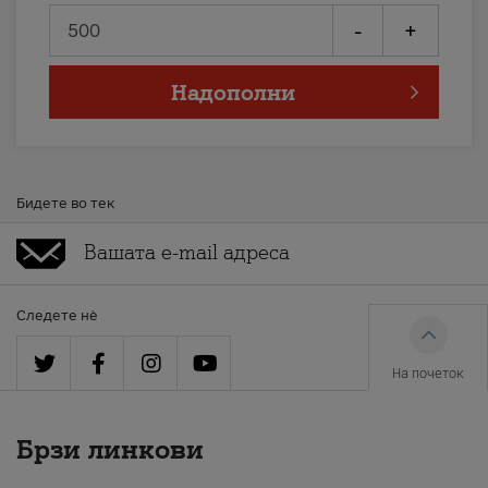
-
+
Надополни
Бидете во тек
Следете нè
На почеток
Брзи линкови