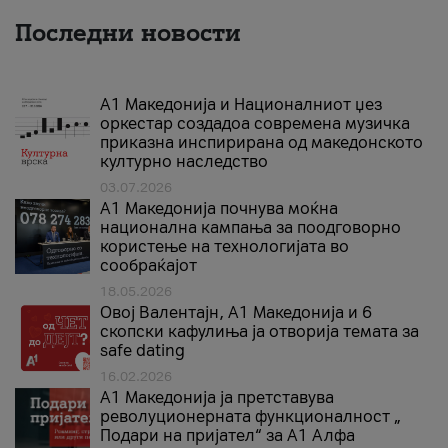
Последни новости
А1 Македонија и Националниот џез
оркестар создадоа современа музичка
приказна инспирирана од македонското
културно наследство
03.07.2026
A1 Македонија почнува моќна
национална кампања за поодговорно
користење на технологијата во
сообраќајот
18.05.2026
Овој Валентајн, A1 Македонија и 6
скопски кафулиња ја отворија темата за
safe dating
16.02.2026
А1 Македонија ја претставува
револуционерната функционалност „
Подари на пријател“ за А1 Алфа