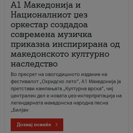
А1 Македонија и
Националниот џез
оркестар создадоа
современа музичка
приказна инспирирана од
македонското културно
наследство
Во пресрет на овогодишното издание на
фестивалот „Охридско лето“, А1 Македонија ја
претстави кампањата „Културна врска“, чиј
централен дел е новата џез-интерпретација на
легендарната македонска народна песна
„Билјан
Дознај повеќе