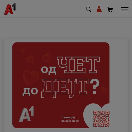
МК
EN
SQ
Приватни
Деловни
Поддршка
Надополни кредит
Плати сметка