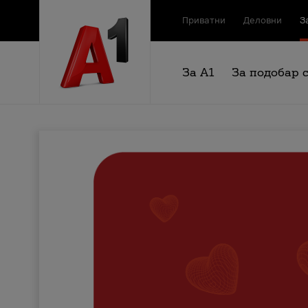
Приватни
Деловни
З
За А1
За подобар 