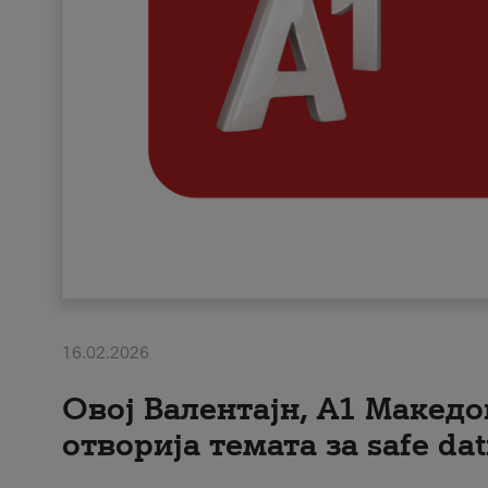
16.02.2026
Овој Валентајн, A1 Македо
отворија темата за safe dat