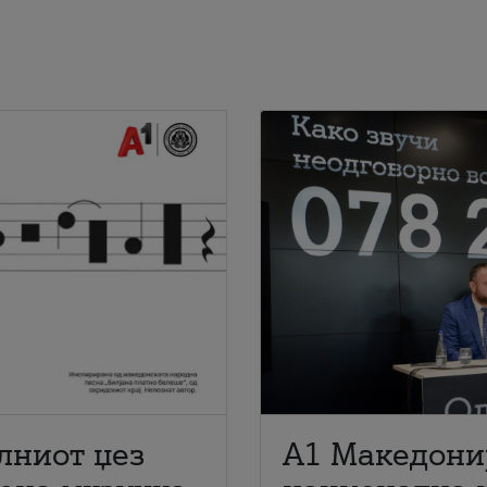
лниот џез
A1 Македони