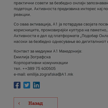
практични совети за безбедно онлајн запознава
податоци. Активноста предизвика интерес кај п
реакции.
Со оваа активација, А1 ја потврдува својата пос
корисниците, промовирајќи култура на паметно,
Активноста е дел од платформата „Подобар Онла
насоки за безбедно однесување во дигиталниот 
Контакт за медиуми А1 Македонија:
Емилија Зографска
Корпоративни комуникации
тел. ++389 75 400505
e-mail: emilija.zografska@A1.mk
Назад