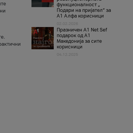
ите
функционалност „
Подари на пријател“ за
вни
А1 Алфа корисници
02.02.2026
Празничен A1 Net Sеf
подарок од А1
е.
Македонија за сите
практични
корисници
04.12.2025