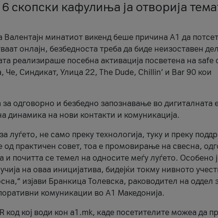
 6 скопски кафулиња ја отворија тема
а Валентајн минатиот викенд беше причина А1 да потсет
ваат онлајн, безбедноста треба да биде неизоставен дел
ата реализираше посебна активација посветена на safe d
е, Синдикат, Улица 22, The Dude, Chillin’ и Bar 90 кои
а за одговорно и безбедно запознавање во дигиталната 
на динамика на нови контакти и комуникација.
а луѓето, не само преку технологија, туку и преку подд
ќе од практичен совет, тоа е промовирање на свесна, од
а и почитта се темел на односите меѓу луѓето. Особено 
чија на оваа иницијатива, бидејќи токму нивното учест
сна,“ изјави Бранкица Толевска, раководител на оддел 
поративни комуникации во А1 Македонија.
R код кој води кон a1.mk, каде посетителите можеа да п