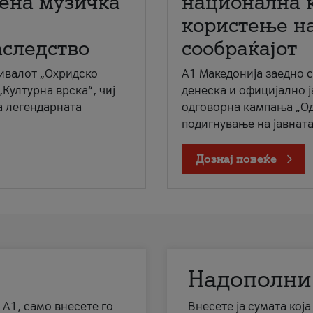
мена музичка
национална 
користење на
аследство
сообраќајот
ивалот „Охридско
A1 Македонија заедно 
„Културна врска“, чиј
денеска и официјално 
а легендарната
одговорна кампања „Од
подигнување на јавната 
Дознај повеќе
Надополни
 А1, само внесете го
Внесете ја сумата кој