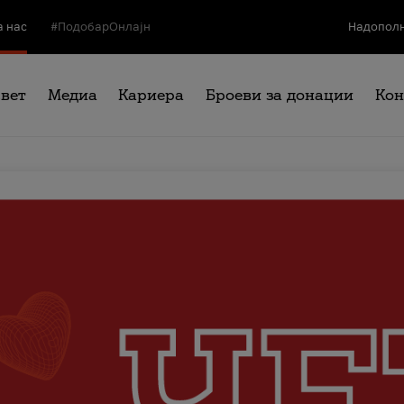
а нас
#ПодобарОнлајн
Надополн
свет
Медиа
Кариера
Броеви за донации
Кон