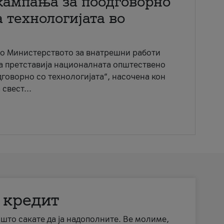
кампања за поодговорно
 технологијата во
со Министерството за внатрешни работи
ја претставија националната општествено
говорно со технологијата“, насочена кон
свест...
 кредит
а што сакате да ја надополните. Ве молиме,