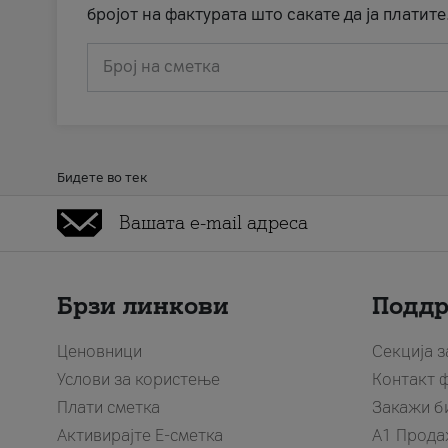
бројот на фактурата што сакате да ја платите
Број на сметка
Бидете во тек
Брзи линкови
Подд
Ценовници
Секција 
Услови за користење
Контакт 
Плати сметка
Закажи б
Активирајте Е-сметка
A1 Прода