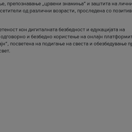
ње, препознавање „црвени знамиња“ и заштита на личн
осетители од различни возрасти, проследена со позити
ветеност кон дигиталната безбедност и едукацијата на
 одговорно и безбедно користење на онлајн платформит
јн“, посветена на подигање на свеста и обезбедување 
свет.