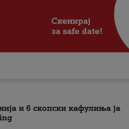
нија и 6 скопски кафулиња ја
ing