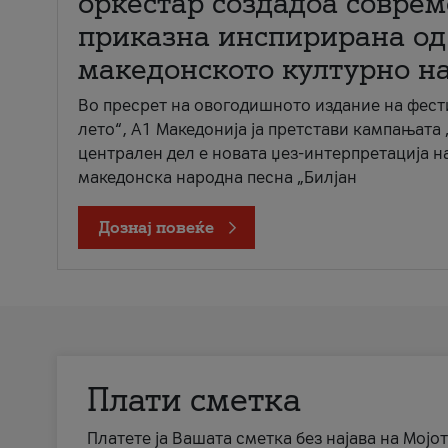
оркестар создадоа совре
приказна инспирирана од
македонското културно н
Во пресрет на овогодишното издание на фест
лето“, А1 Македонија ја претстави кампањата 
централен дел е новата џез-интерпретација н
македонска народна песна „Билјан
Дознај повеќе
Плати сметка
Платете ја Вашата сметка без најава на Мојот