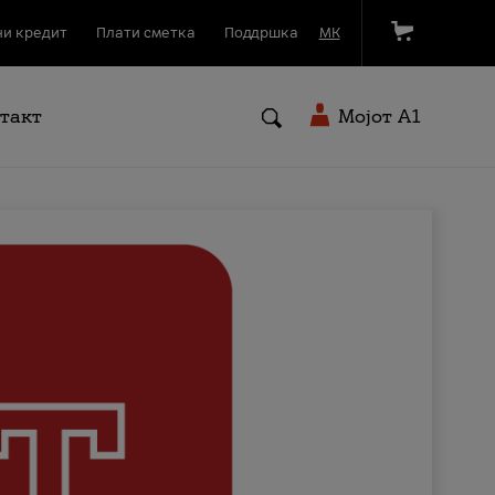
и кредит
Плати сметка
Поддршка
МК
такт
Мојот A1