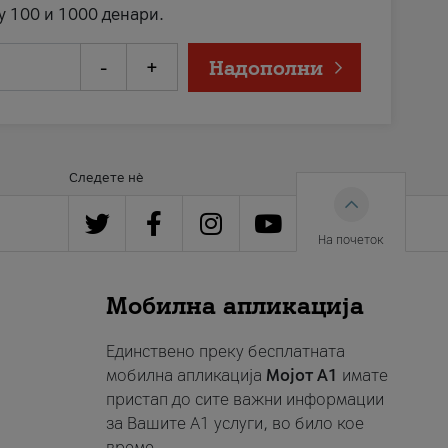
у 100 и 1000 денари.
-
+
Надополни
Следете нè
На почеток
Мобилна апликација
Единствено преку бесплатната
мобилна апликација
Мојот A1
имате
пристап до сите важни информации
за Вашите A1 услуги, во било кое
време.