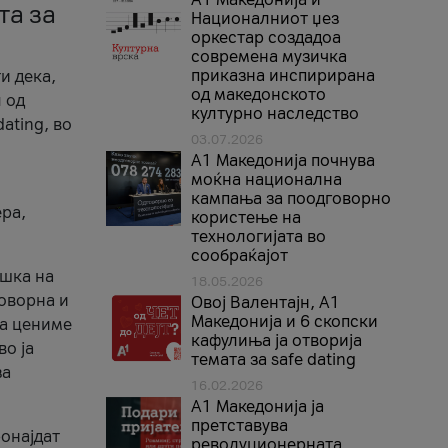
та за
Националниот џез
оркестар создадоа
современа музичка
приказна инспирирана
и дека,
од македонското
 од
културно наследство
ating, во
03.07.2026
A1 Македонија почнува
моќна национална
кампања за поодговорно
ера,
користење на
технологијата во
сообраќајот
ршка на
18.05.2026
говорна и
Овој Валентајн, A1
Македонија и 6 скопски
ја цениме
кафулиња ја отворија
во ја
темата за safe dating
за
16.02.2026
А1 Македонија ја
претставува
ронајдат
револуционерната