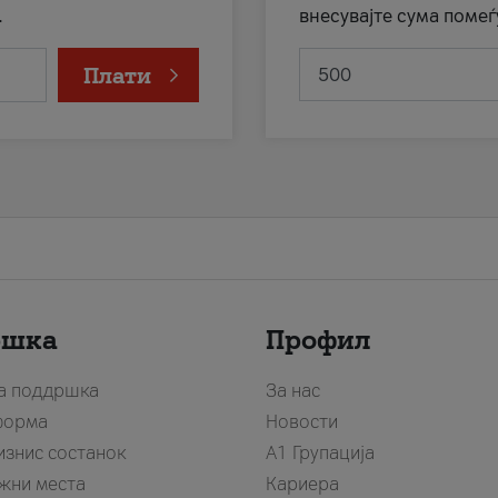
.
внесувајте сума помеѓ
Плати
ршка
Профил
за поддршка
За нас
форма
Новости
изнис состанок
А1 Групација
жни места
Кариера