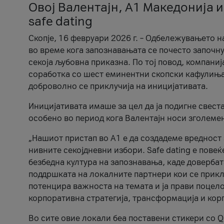
Овој Валентајн, A1 Македонија и
safe dating
Скопје, 16 февруари 2026 г. – Одбележувањето н
во време кога запознавањата се почесто започну
секоја љубовна приказна. По тој повод, компаниј
соработка со шест еминентни скопски кафулиња, Ч
доброволно се приклучија на иницијативата.
Иницијативата имаше за цел да ја подигне свест
особено во период кога Валентајн носи зголеме
„Нашиот пристап во А1 е да создадеме вредност з
нивните секојдневни избори. Safe dating е пове
безбедна култура на запознавања, каде довербат
поддршката на локалните партнери кои се приклу
потенцира важноста на темата и ја прави поцело
корпоративна стратегија, трансформација и кор
Во сите овие локали беа поставени стикери со Q