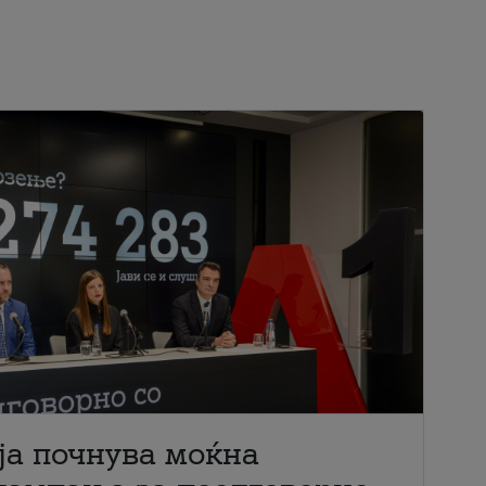
ја почнува моќна