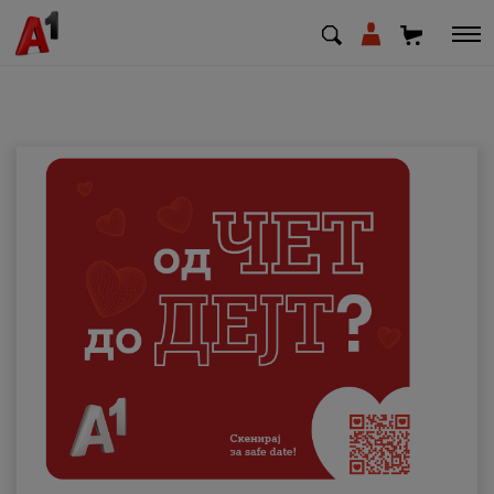
МК
EN
SQ
Приватни
Деловни
Поддршка
Надополни кредит
Плати сметка