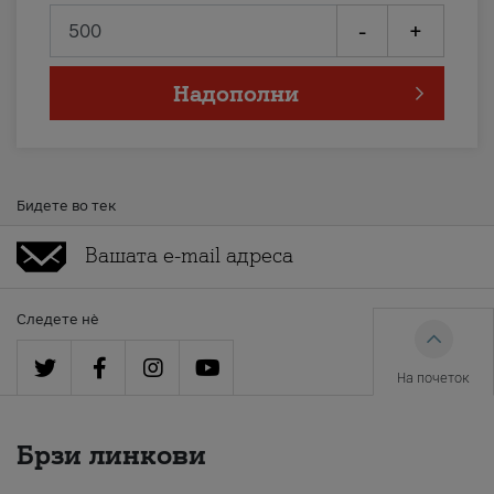
-
+
Надополни
Бидете во тек
Следете нè
На почеток
Брзи линкови