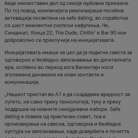
биде неизоставен дел од секоја љубовна приказна.
По тој повод, компанијата реализираше посебна
активација посветена на safe dating, во соработка
со шест еминентни скопски кафулиња, Че,
Синдикат, Улица 22, The Dude, Chillin’ и Bar 90 кои
доброволно се приклучија на иницијативата.
Иницијативата имаше за цел да ја подигне свеста за
одговорно и безбедно запознавање во дигиталната
ера, особено во период кога Валентајн носи
зголемена динамика на нови контакти и
комуникација.
„Нашиот пристап во А1 е да создадеме вредност за
луѓето, не само преку технологија, туку и преку
поддршка на нивните секојдневни избори. Safe
dating е повеќе од практичен совет, тоа е
промовирање на свесна, одговорна и безбедна
култура на запознавања, каде довербата и почитта