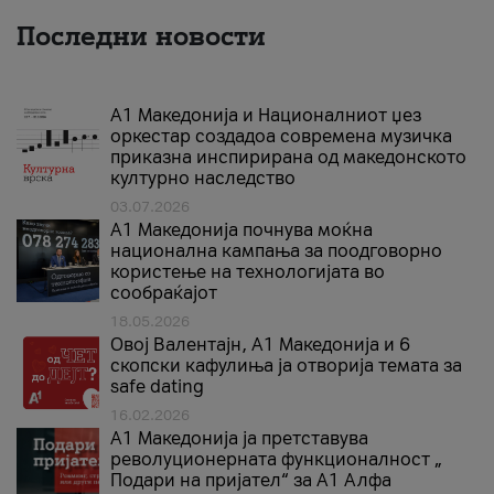
Последни новости
А1 Македонија и Националниот џез
оркестар создадоа современа музичка
приказна инспирирана од македонското
културно наследство
03.07.2026
A1 Македонија почнува моќна
национална кампања за поодговорно
користење на технологијата во
сообраќајот
18.05.2026
Овој Валентајн, A1 Македонија и 6
скопски кафулиња ја отворија темата за
safe dating
16.02.2026
А1 Македонија ја претставува
револуционерната функционалност „
Подари на пријател“ за А1 Алфа