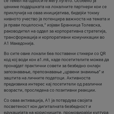
се темел на односите меѓу луѓето. Особено ја
цениме поддршката на локалните партнери кои се
приклучија на оваа иницијатива, бидејќи токму
нивното учество ја потенцира важноста на темата и
ја прави поцелосна,“ изјави Бранкица Толевска,
раководител на оддел за корпоративна стратегија,
трансформација и корпоративни комуникации во
А1 Македонија.
Во сите овие локали беа поставени стикери со QR
код кој води кон a1.mk, каде посетителите можеа да
пронајдат практични совети за безбедно онлајн
запознавање, препознавање „црвени знамиња“ и
заштита на личните податоци. Активноста
предизвика интерес кај посетители од различни
возрасти, проследена со позитивни реакции.
Со оваа активација, А1 ја потврдува својата
посветеност кон дигиталната безбедност и
едукацијата на корисниците, промовирајќи култура