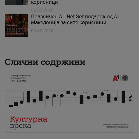
корисници
02.02.2026
Празничен A1 Net Sеf подарок од А1
Македонија за сите корисници
04.12.2025
Слични содржини