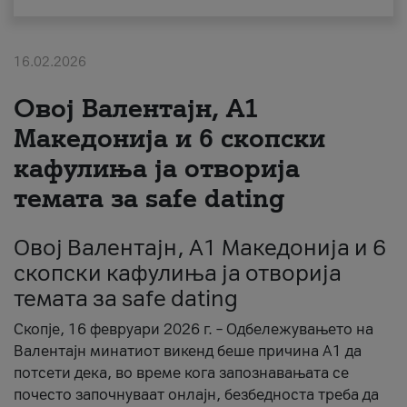
За нас
16.02.2026
#ПодобарОнлајн
Овој Валентајн, A1
Македонија и 6 скопски
кафулиња ја отворија
темата за safe dating
Овој Валентајн, A1 Македонија и 6
скопски кафулиња ја отворија
темата за safe dating
Скопје, 16 февруари 2026 г. – Одбележувањето на
Валентајн минатиот викенд беше причина А1 да
потсети дека, во време кога запознавањата се
почесто започнуваат онлајн, безбедноста треба да