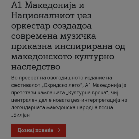
А1 Македонија и
Националниот џез
оркестар создадоа
современа музичка
приказна инспирирана од
македонското културно
наследство
Во пресрет на овогодишното издание на
фестивалот „Охридско лето“, А1 Македонија ја
претстави кампањата „Културна врска“, чиј
централен дел е новата џез-интерпретација на
легендарната македонска народна песна
„Билјан
Дознај повеќе