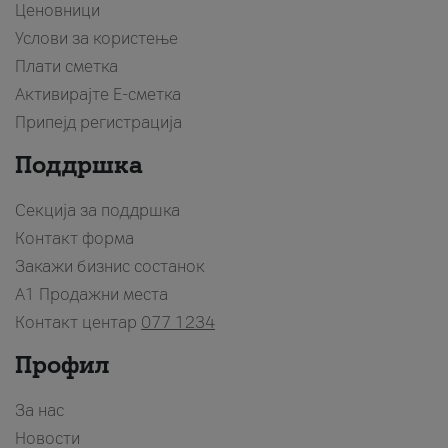
Ценовници
Услови за користење
Плати сметка
Активирајте Е-сметка
Припејд регистрација
Поддршка
Секција за поддршка
Контакт форма
Закажи бизнис состанок
A1 Продажни места
Контакт центар
077 1234
Профил
За нас
Новости