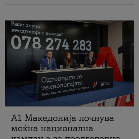
A1 Македонија почнува
моќна национална
кампања за поодговорно