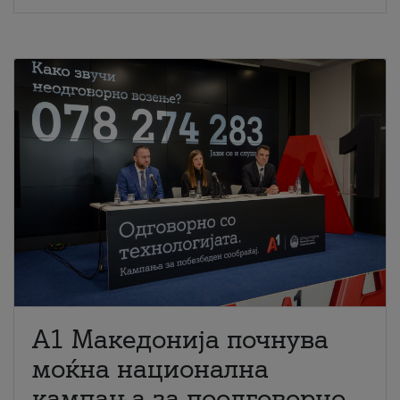
A1 Македонија почнува
моќна национална
кампања за поодговорно