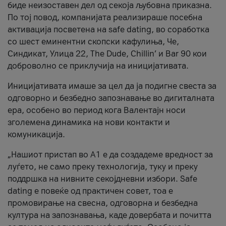
биде неизоставен дел од секоја љубовна приказна.
По тој повод, компанијата реализираше посебна
активација посветена на safe dating, во соработка
со шест еминентни скопски кафулиња, Че,
Синдикат, Улица 22, The Dude, Chillin’ и Bar 90 кои
доброволно се приклучија на иницијативата.
Иницијативата имаше за цел да ја подигне свеста за
одговорно и безбедно запознавање во дигиталната
ера, особено во период кога Валентајн носи
зголемена динамика на нови контакти и
комуникација.
„Нашиот пристап во А1 е да создадеме вредност за
луѓето, не само преку технологија, туку и преку
поддршка на нивните секојдневни избори. Safe
dating е повеќе од практичен совет, тоа е
промовирање на свесна, одговорна и безбедна
култура на запознавања, каде довербата и почитта