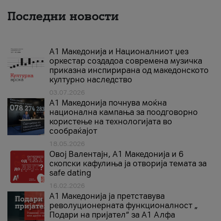
Последни новости
А1 Македонија и Националниот џез
оркестар создадоа современа музичка
приказна инспирирана од македонското
културно наследство
03.07.2026
A1 Македонија почнува моќна
национална кампања за поодговорно
користење на технологијата во
сообраќајот
18.05.2026
Овој Валентајн, A1 Македонија и 6
скопски кафулиња ја отворија темата за
safe dating
16.02.2026
А1 Македонија ја претставува
револуционерната функционалност „
Подари на пријател“ за А1 Алфа