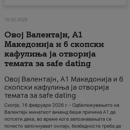
За нас
16.02.2026
#ПодобарОнлајн
Овој Валентајн, A1
Македонија и 6 скопски
кафулиња ја отворија
темата за safe dating
Овој Валентајн, A1 Македонија и 6
скопски кафулиња ја отворија
темата за safe dating
Скопје, 16 февруари 2026 г. – Одбележувањето на
Валентајн минатиот викенд беше причина А1 да
потсети дека, во време кога запознавањата се
почесто започнуваат онлајн, безбедноста треба да