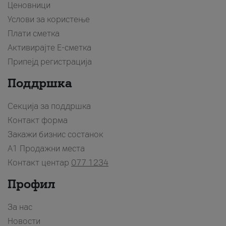
Ценовници
Услови за користење
Плати сметка
Активирајте Е-сметка
Припејд регистрација
Поддршка
Секција за поддршка
Контакт форма
Закажи бизнис состанок
A1 Продажни места
Контакт центар
077 1234
Профил
За нас
Новости