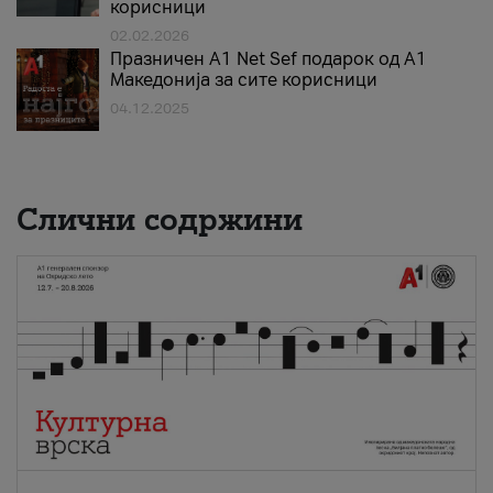
корисници
02.02.2026
Празничен A1 Net Sеf подарок од А1
Македонија за сите корисници
04.12.2025
Слични содржини