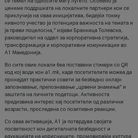
се темел на односите меѓу луѓето. Особено ја
цениме поддршката на локалните партнери кои се
приклучија на оваа иницијатива, бидејќи токму
нивното учество ја потенцира важноста на темата и
ја прави поцелосна,“ изјави Бранкица Толевска,
раководител на оддел за корпоративна стратегија,
трансформација и корпоративни комуникации во
А1 Македонија.
Во сите овие локали беа поставени стикери со QR
код кој води кон a1.mk, каде посетителите можеа да
пронајдат практични совети за безбедно онлајн
запознавање, препознавање „црвени знамиња“ и
заштита на личните податоци. Активноста
предизвика интерес кај посетители од различни
возрасти, проследена со позитивни реакции.
Со оваа активација, А1 ја потврдува својата
посветеност кон дигиталната безбедност и
едукацијата на корисниците, промовирајќи култура