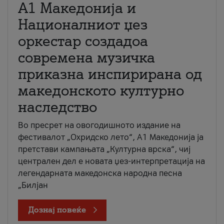
А1 Македонија и
Националниот џез
оркестар создадоа
современа музичка
приказна инспирирана од
македонското културно
наследство
Во пресрет на овогодишното издание на
фестивалот „Охридско лето“, А1 Македонија ја
претстави кампањата „Културна врска“, чиј
централен дел е новата џез-интерпретација на
легендарната македонска народна песна
„Билјан
Дознај повеќе