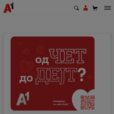
МК
EN
SQ
Приватни
Деловни
Поддршка
Надополни кредит
Плати сметка