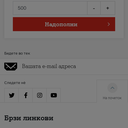
-
+
Надополни
Бидете во тек
Следете нè
На почеток
Брзи линкови