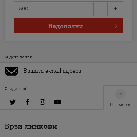
-
+
Надополни
Бидете во тек
Следете нè
На почеток
Брзи линкови