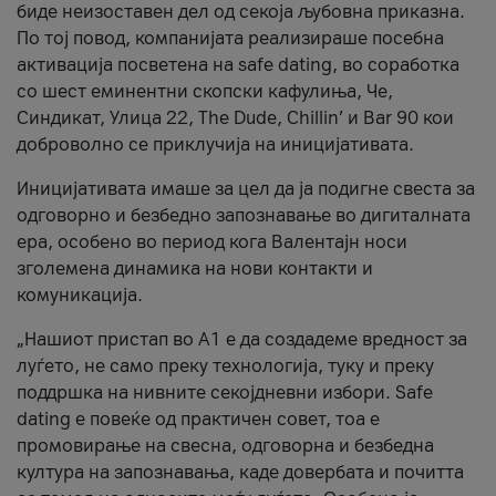
биде неизоставен дел од секоја љубовна приказна.
По тој повод, компанијата реализираше посебна
активација посветена на safe dating, во соработка
со шест еминентни скопски кафулиња, Че,
Синдикат, Улица 22, The Dude, Chillin’ и Bar 90 кои
доброволно се приклучија на иницијативата.
Иницијативата имаше за цел да ја подигне свеста за
одговорно и безбедно запознавање во дигиталната
ера, особено во период кога Валентајн носи
зголемена динамика на нови контакти и
комуникација.
„Нашиот пристап во А1 е да создадеме вредност за
луѓето, не само преку технологија, туку и преку
поддршка на нивните секојдневни избори. Safe
dating е повеќе од практичен совет, тоа е
промовирање на свесна, одговорна и безбедна
култура на запознавања, каде довербата и почитта