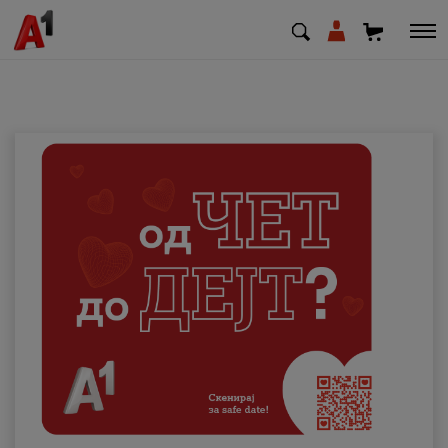
МК
EN
SQ
Приватни
Деловни
Поддршка
Надополни кредит
Плати сметка