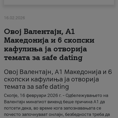
За нас
16.02.2026
#ПодобарОнлајн
Овој Валентајн, A1
Македонија и 6 скопски
кафулиња ја отворија
темата за safe dating
Овој Валентајн, A1 Македонија и 6
скопски кафулиња ја отворија
темата за safe dating
Скопје, 16 февруари 2026 г. – Одбележувањето на
Валентајн минатиот викенд беше причина А1 да
потсети дека, во време кога запознавањата се
почесто започнуваат онлајн, безбедноста треба да