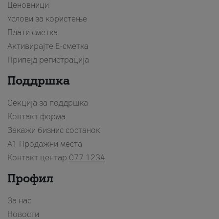
Ценовници
Услови за користење
Плати сметка
Активирајте Е-сметка
Припејд регистрација
Поддршка
Секција за поддршка
Контакт форма
Закажи бизнис состанок
A1 Продажни места
Контакт центар
077 1234
Профил
За нас
Новости