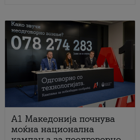
A1 Македонија почнува
моќна национална
кампања за поодговорно