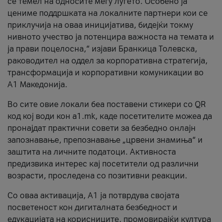
се темел на односите меѓу луѓето. Особено ја
цениме поддршката на локалните партнери кои се
приклучија на оваа иницијатива, бидејќи токму
нивното учество ја потенцира важноста на темата и
ја прави поцелосна,“ изјави Бранкица Толевска,
раководител на оддел за корпоративна стратегија,
трансформација и корпоративни комуникации во
А1 Македонија.
Во сите овие локали беа поставени стикери со QR
код кој води кон a1.mk, каде посетителите можеа да
пронајдат практични совети за безбедно онлајн
запознавање, препознавање „црвени знамиња“ и
заштита на личните податоци. Активноста
предизвика интерес кај посетители од различни
возрасти, проследена со позитивни реакции.
Со оваа активација, А1 ја потврдува својата
посветеност кон дигиталната безбедност и
едукацијата на корисниците, промовирајќи култура