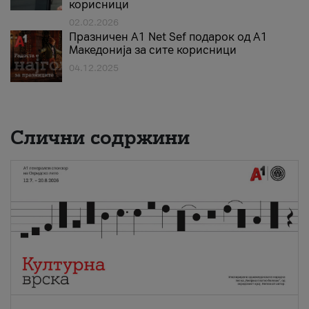
корисници
02.02.2026
Празничен A1 Net Sеf подарок од А1
Македонија за сите корисници
04.12.2025
Слични содржини