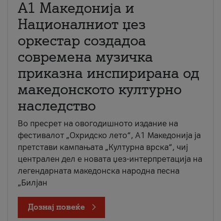
А1 Македонија и
Националниот џез
оркестар создадоа
современа музичка
приказна инспирирана од
македонското културно
наследство
Во пресрет на овогодишното издание на
фестивалот „Охридско лето“, А1 Македонија ја
претстави кампањата „Културна врска“, чиј
централен дел е новата џез-интерпретација на
легендарната македонска народна песна
„Билјан
Дознај повеќе