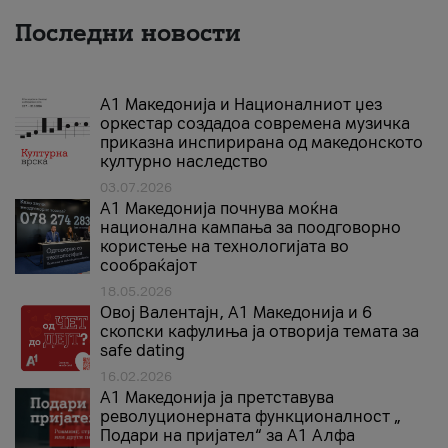
Последни новости
А1 Македонија и Националниот џез
оркестар создадоа современа музичка
приказна инспирирана од македонското
културно наследство
03.07.2026
A1 Македонија почнува моќна
национална кампања за поодговорно
користење на технологијата во
сообраќајот
18.05.2026
Овој Валентајн, A1 Македонија и 6
скопски кафулиња ја отворија темата за
safe dating
16.02.2026
А1 Македонија ја претставува
револуционерната функционалност „
Подари на пријател“ за А1 Алфа