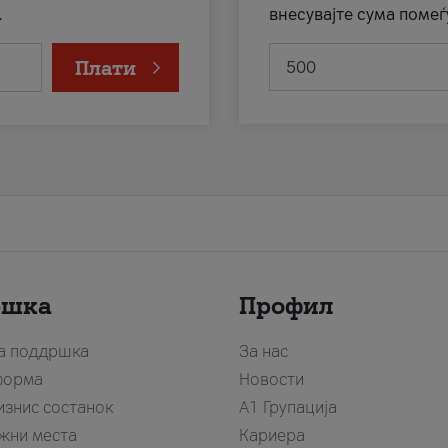
.
внесувајте сума помеѓ
Плати
ршка
Профил
за поддршка
За нас
форма
Новости
изнис состанок
А1 Групација
жни места
Кариера