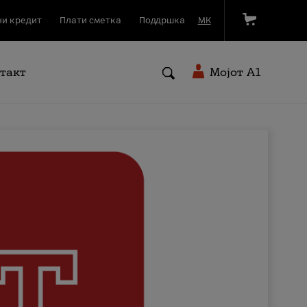
и кредит
Плати сметка
Поддршка
МК
такт
Мојот A1