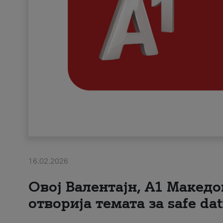
16.02.2026
Овој Валентајн, A1 Македо
отворија темата за safe dat