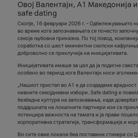
Овој Валентајн, A1 Македонија и
safe dating
Скопје, 16 февруари 2026 г. – Одбележувањето н
во време кога запознавањата се почесто започну
секоја љубовна приказна. По тој повод, компаниј
соработка со шест еминентни скопски кафулиња, Ч
доброволно се приклучија на иницијативата.
Иницијативата имаше за цел да ја подигне свест
особено во период кога Валентајн носи зголеме
„Нашиот пристап во А1 е да создадеме вредност з
нивните секојдневни избори. Safe dating е пове
безбедна култура на запознавања, каде довербат
поддршката на локалните партнери кои се приклу
потенцира важноста на темата и ја прави поцело
корпоративна стратегија, трансформација и кор
Во сите овие локали беа поставени стикери со Q