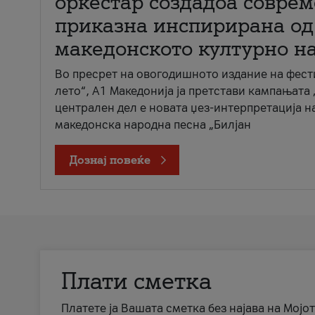
оркестар создадоа совре
приказна инспирирана од
македонското културно н
Во пресрет на овогодишното издание на фест
лето“, А1 Македонија ја претстави кампањата 
централен дел е новата џез-интерпретација н
македонска народна песна „Билјан
Дознај повеќе
Плати сметка
Платете ја Вашата сметка без најава на Мојот