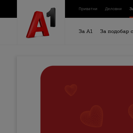
Приватни
Деловни
З
За А1
За подобар 