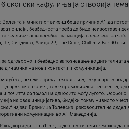
 6 скопски кафулиња ја отворија тема
а Валентајн минатиот викенд беше причина А1 да потсет
ваат онлајн, безбедноста треба да биде неизоставен дел
ата реализираше посебна активација посветена на safe d
е, Синдикат, Улица 22, The Dude, Chillin’ и Bar 90 кои
а за одговорно и безбедно запознавање во дигиталната 
на динамика на нови контакти и комуникација.
а луѓето, не само преку технологија, туку и преку подд
ќе од практичен совет, тоа е промовирање на свесна, од
а и почитта се темел на односите меѓу луѓето. Особено 
чија на оваа иницијатива, бидејќи токму нивното учест
сна,“ изјави Бранкица Толевска, раководител на оддел 
поративни комуникации во А1 Македонија.
R код кој води кон a1.mk, каде посетителите можеа да п