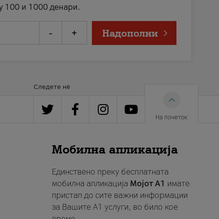
у 100 и 1000 денари.
-
+
Надополни
Следете нè
На почеток
Мобилна апликација
Единствено преку бесплатната
мобилна апликација
Мојот A1
имате
пристап до сите важни информации
за Вашите A1 услуги, во било кое
време.