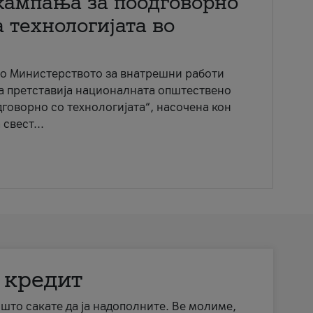
кампања за поодговорно
 технологијата во
со Министерството за внатрешни работи
ја претставија националната општествено
говорно со технологијата“, насочена кон
свест...
 кредит
а што сакате да ја надополните. Ве молиме,