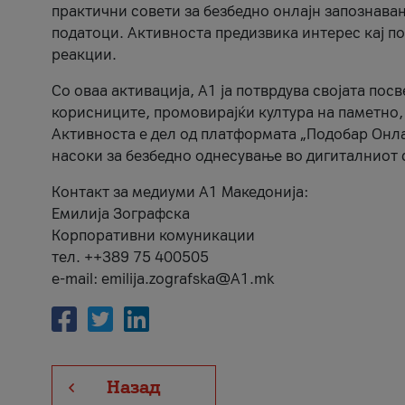
практични совети за безбедно онлајн запознава
податоци. Активноста предизвика интерес кај п
реакции.
Со оваа активација, А1 ја потврдува својата пос
корисниците, промовирајќи култура на паметно,
Активноста е дел од платформата „Подобар Онла
насоки за безбедно однесување во дигиталниот 
Контакт за медиуми А1 Македонија:
Емилија Зографска
Корпоративни комуникации
тел. ++389 75 400505
e-mail: emilija.zografska@A1.mk
Назад