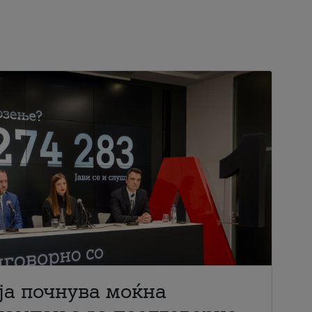
ја почнува моќна