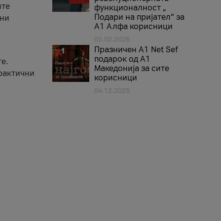
ите
функционалност „
Подари на пријател“ за
вни
А1 Алфа корисници
02.02.2026
Празничен A1 Net Sеf
подарок од А1
е.
Македонија за сите
практични
корисници
04.12.2025