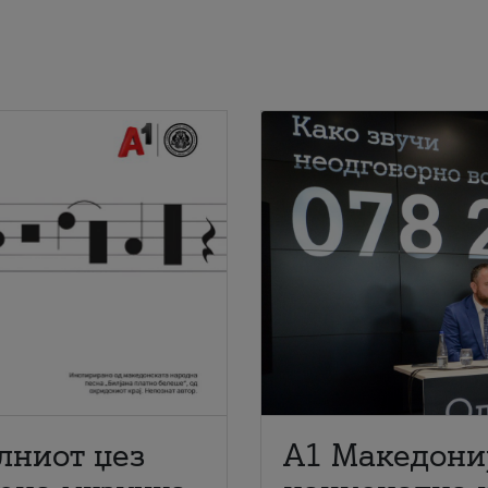
лниот џез
A1 Македони