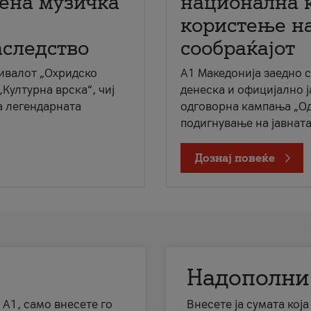
мена музичка
национална 
користење на
аследство
сообраќајот
ивалот „Охридско
A1 Македонија заедно 
„Културна врска“, чиј
денеска и официјално 
а легендарната
одговорна кампања „Од
подигнување на јавната 
Дознај повеќе
Надополни
 А1, само внесете го
Внесете ја сумата кој