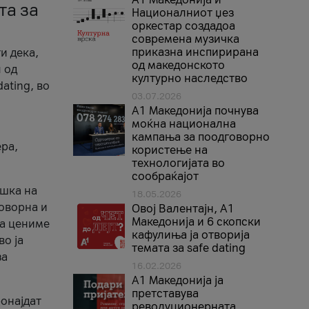
та за
Националниот џез
оркестар создадоа
современа музичка
приказна инспирирана
и дека,
од македонското
 од
културно наследство
ating, во
03.07.2026
A1 Македонија почнува
моќна национална
кампања за поодговорно
ера,
користење на
технологијата во
сообраќајот
ршка на
18.05.2026
говорна и
Овој Валентајн, A1
Македонија и 6 скопски
ја цениме
кафулиња ја отворија
во ја
темата за safe dating
за
16.02.2026
А1 Македонија ја
претставува
ронајдат
револуционерната