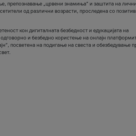
ње, препознавање „црвени знамиња“ и заштита на личн
осетители од различни возрасти, проследена со позити
ветеност кон дигиталната безбедност и едукацијата на
 одговорно и безбедно користење на онлајн платформит
јн“, посветена на подигање на свеста и обезбедување 
свет.