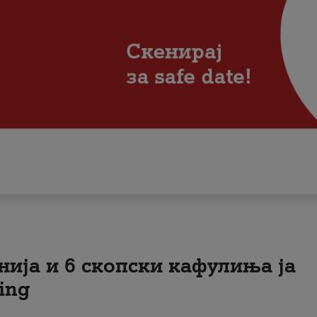
нија и 6 скопски кафулиња ја
ing