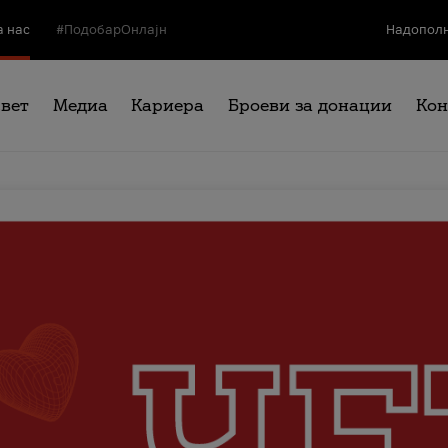
а нас
#ПодобарОнлајн
Надополн
свет
Медиа
Кариера
Броеви за донации
Кон