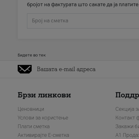
бројот на фактурата што сакате да ја платите
Број на сметка
Бидете во тек
Брзи линкови
Подд
Ценовници
Секција 
Услови за користење
Контакт 
Плати сметка
Закажи б
Активирајте Е-сметка
A1 Прода