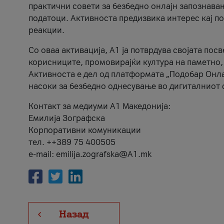
практични совети за безбедно онлајн запознава
податоци. Активноста предизвика интерес кај п
реакции.
Со оваа активација, А1 ја потврдува својата пос
корисниците, промовирајќи култура на паметно,
Активноста е дел од платформата „Подобар Онла
насоки за безбедно однесување во дигиталниот 
Контакт за медиуми А1 Македонија:
Емилија Зографска
Корпоративни комуникации
тел. ++389 75 400505
e-mail: emilija.zografska@A1.mk
Назад