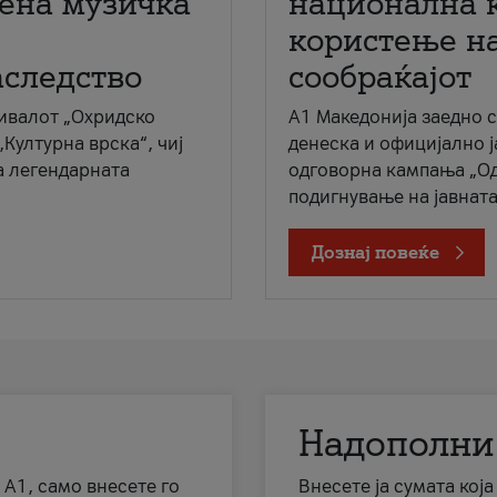
мена музичка
национална 
користење на
аследство
сообраќајот
ивалот „Охридско
A1 Македонија заедно 
„Културна врска“, чиј
денеска и официјално 
а легендарната
одговорна кампања „Од
подигнување на јавната 
Дознај повеќе
Надополни
 А1, само внесете го
Внесете ја сумата кој