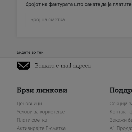
бројот на фактурата што сакате да ја платите
Број на сметка
Бидете во тек
Брзи линкови
Подд
Ценовници
Секција 
Услови за користење
Контакт 
Плати сметка
Закажи б
Активирајте Е-сметка
A1 Прода