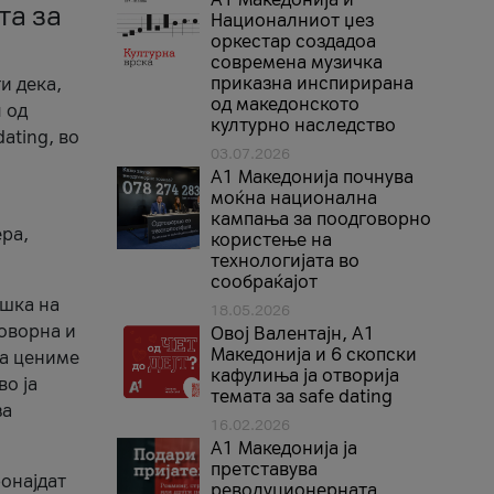
та за
Националниот џез
оркестар создадоа
современа музичка
приказна инспирирана
и дека,
од македонското
 од
културно наследство
ating, во
03.07.2026
A1 Македонија почнува
моќна национална
кампања за поодговорно
ера,
користење на
технологијата во
сообраќајот
ршка на
18.05.2026
говорна и
Овој Валентајн, A1
Македонија и 6 скопски
ја цениме
кафулиња ја отворија
во ја
темата за safe dating
за
16.02.2026
А1 Македонија ја
претставува
ронајдат
револуционерната