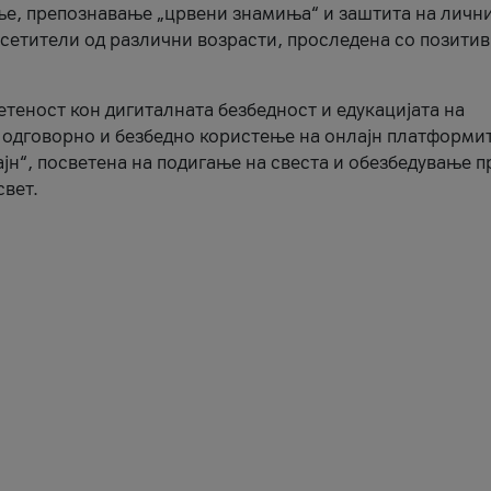
ње, препознавање „црвени знамиња“ и заштита на личн
осетители од различни возрасти, проследена со позити
ветеност кон дигиталната безбедност и едукацијата на
 одговорно и безбедно користење на онлајн платформит
јн“, посветена на подигање на свеста и обезбедување 
свет.