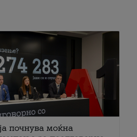
ја почнува моќна