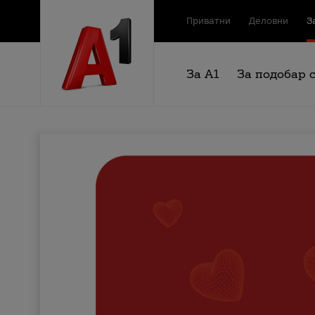
Приватни
Деловни
З
За А1
За подобар 