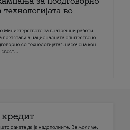
кампања за поодговорно
 технологијата во
со Министерството за внатрешни работи
ја претставија националната општествено
говорно со технологијата“, насочена кон
свест...
 кредит
а што сакате да ја надополните. Ве молиме,