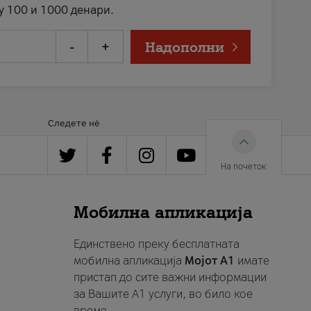
у 100 и 1000 денари.
-
+
Надополни
Следете нè
На почеток
Мобилна апликација
Единствено преку бесплатната
мобилна апликација
Мојот A1
имате
пристап до сите важни информации
за Вашите A1 услуги, во било кое
време.