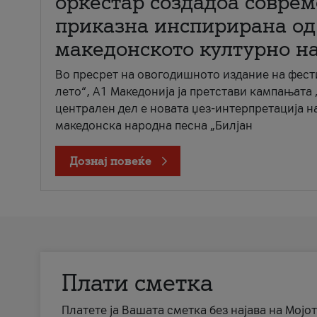
оркестар создадоа совре
приказна инспирирана од
македонското културно н
Во пресрет на овогодишното издание на фест
лето“, А1 Македонија ја претстави кампањата 
централен дел е новата џез-интерпретација н
македонска народна песна „Билјан
Дознај повеќе
Плати сметка
Платете ја Вашата сметка без најава на Мојот