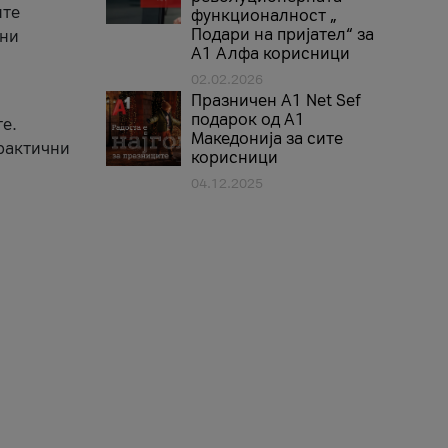
ите
функционалност „
Подари на пријател“ за
вни
А1 Алфа корисници
02.02.2026
Празничен A1 Net Sеf
подарок од А1
е.
Македонија за сите
практични
корисници
04.12.2025