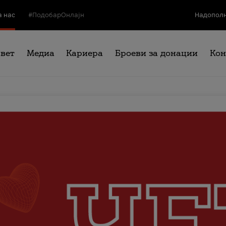
а нас
#ПодобарОнлајн
Надополн
свет
Медиа
Кариера
Броеви за донации
Кон