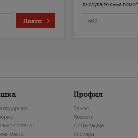
.
внесувајте сума помеѓ
Плати
ршка
Профил
за поддршка
За нас
форма
Новости
изнис состанок
А1 Групација
жни места
Кариера