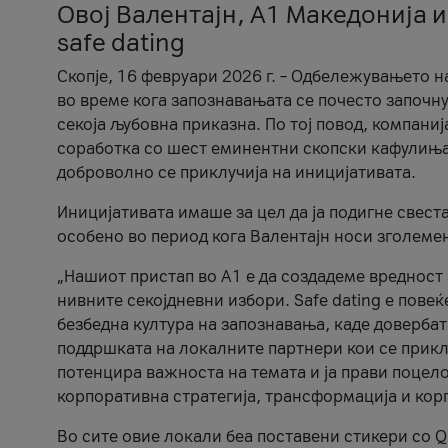
Овој Валентајн, A1 Македонија и
safe dating
Скопје, 16 февруари 2026 г. – Одбележувањето н
во време кога запознавањата се почесто започну
секоја љубовна приказна. По тој повод, компаниј
соработка со шест еминентни скопски кафулиња, Ч
доброволно се приклучија на иницијативата.
Иницијативата имаше за цел да ја подигне свест
особено во период кога Валентајн носи зголеме
„Нашиот пристап во А1 е да создадеме вредност з
нивните секојдневни избори. Safe dating е пове
безбедна култура на запознавања, каде довербат
поддршката на локалните партнери кои се приклу
потенцира важноста на темата и ја прави поцело
корпоративна стратегија, трансформација и кор
Во сите овие локали беа поставени стикери со Q