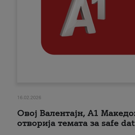
16.02.2026
Овој Валентајн, A1 Македо
отворија темата за safe dat