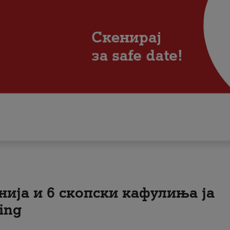
нија и 6 скопски кафулиња ја
ing