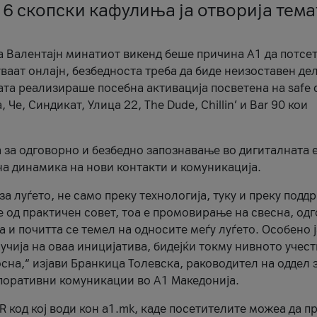
 6 скопски кафулиња ја отворија тема
а Валентајн минатиот викенд беше причина А1 да потсет
ваат онлајн, безбедноста треба да биде неизоставен дел
ата реализираше посебна активација посветена на safe d
е, Синдикат, Улица 22, The Dude, Chillin’ и Bar 90 кои
а за одговорно и безбедно запознавање во дигиталната 
на динамика на нови контакти и комуникација.
а луѓето, не само преку технологија, туку и преку подд
ќе од практичен совет, тоа е промовирање на свесна, од
а и почитта се темел на односите меѓу луѓето. Особено 
чија на оваа иницијатива, бидејќи токму нивното учест
сна,“ изјави Бранкица Толевска, раководител на оддел 
поративни комуникации во А1 Македонија.
R код кој води кон a1.mk, каде посетителите можеа да п