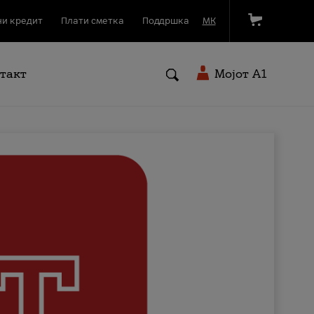
и кредит
Плати сметка
Поддршка
МК
такт
Мојот A1