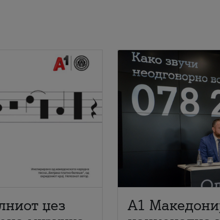
лниот џез
A1 Македони