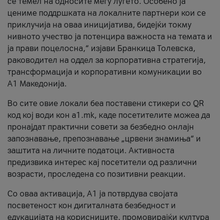
се темел на односите меѓу луѓето. Особено ја
цениме поддршката на локалните партнери кои се
приклучија на оваа иницијатива, бидејќи токму
нивното учество ја потенцира важноста на темата и
ја прави поцелосна,“ изјави Бранкица Толевска,
раководител на оддел за корпоративна стратегија,
трансформација и корпоративни комуникации во
А1 Македонија.
Во сите овие локали беа поставени стикери со QR
код кој води кон a1.mk, каде посетителите можеа да
пронајдат практични совети за безбедно онлајн
запознавање, препознавање „црвени знамиња“ и
заштита на личните податоци. Активноста
предизвика интерес кај посетители од различни
возрасти, проследена со позитивни реакции.
Со оваа активација, А1 ја потврдува својата
посветеност кон дигиталната безбедност и
едукацијата на корисниците, промовирајќи култура