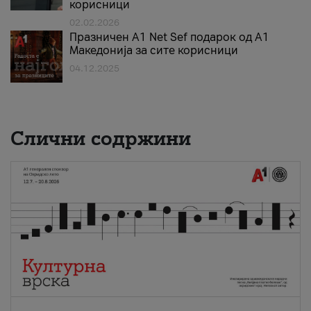
корисници
02.02.2026
Празничен A1 Net Sеf подарок од А1
Македонија за сите корисници
04.12.2025
Слични содржини