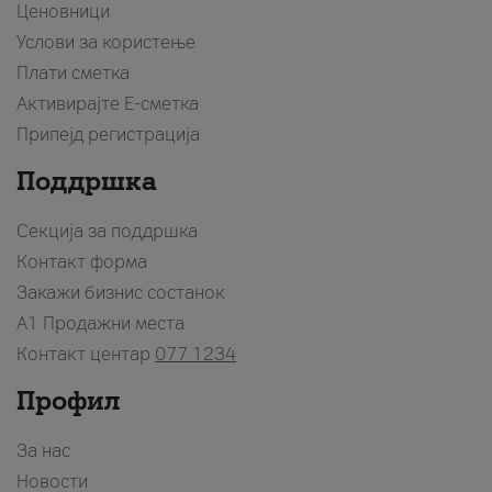
Ценовници
Услови за користење
Плати сметка
Активирајте Е-сметка
Припејд регистрација
Поддршка
Секција за поддршка
Контакт форма
Закажи бизнис состанок
A1 Продажни места
Контакт центар
077 1234
Профил
За нас
Новости