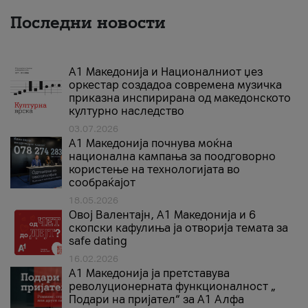
Последни новости
А1 Македонија и Националниот џез
оркестар создадоа современа музичка
приказна инспирирана од македонското
културно наследство
03.07.2026
A1 Македонија почнува моќна
национална кампања за поодговорно
користење на технологијата во
сообраќајот
18.05.2026
Овој Валентајн, A1 Македонија и 6
скопски кафулиња ја отворија темата за
safe dating
16.02.2026
А1 Македонија ја претставува
револуционерната функционалност „
Подари на пријател“ за А1 Алфа