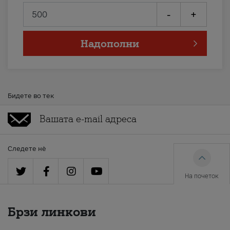
-
+
Надополни
Бидете во тек
Следете нè
На почеток
Брзи линкови