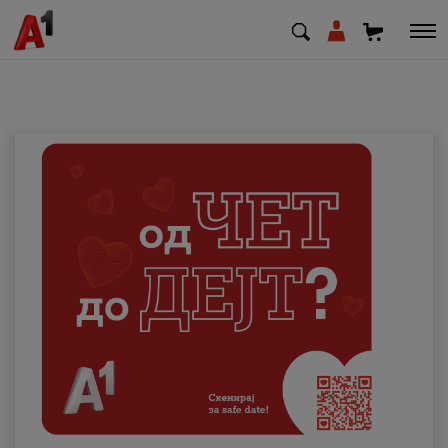
МК
EN
SQ
Приватни
Деловни
Поддршка
Надополни кредит
Плати сметка