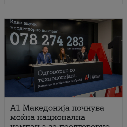
A1 Македонија почнува
моќна национална
кампања за поодговорно