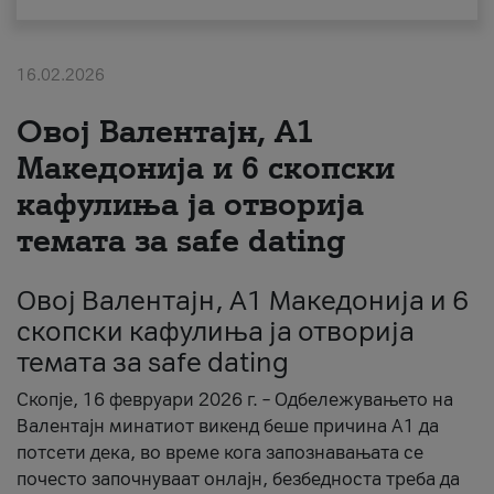
За нас
16.02.2026
#ПодобарОнлајн
Овој Валентајн, A1
Македонија и 6 скопски
кафулиња ја отворија
темата за safe dating
Овој Валентајн, A1 Македонија и 6
скопски кафулиња ја отворија
темата за safe dating
Скопје, 16 февруари 2026 г. – Одбележувањето на
Валентајн минатиот викенд беше причина А1 да
потсети дека, во време кога запознавањата се
почесто започнуваат онлајн, безбедноста треба да