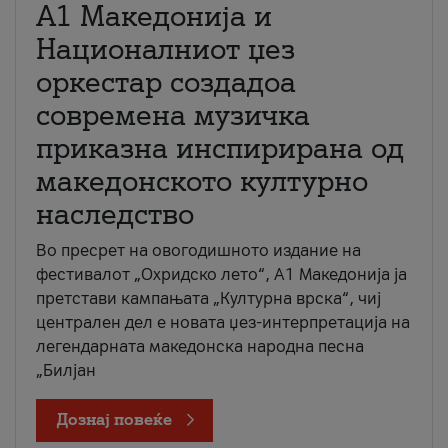
А1 Македонија и
Националниот џез
оркестар создадоа
современа музичка
приказна инспирирана од
македонското културно
наследство
Во пресрет на овогодишното издание на
фестивалот „Охридско лето“, А1 Македонија ја
претстави кампањата „Културна врска“, чиј
централен дел е новата џез-интерпретација на
легендарната македонска народна песна
„Билјан
Дознај повеќе