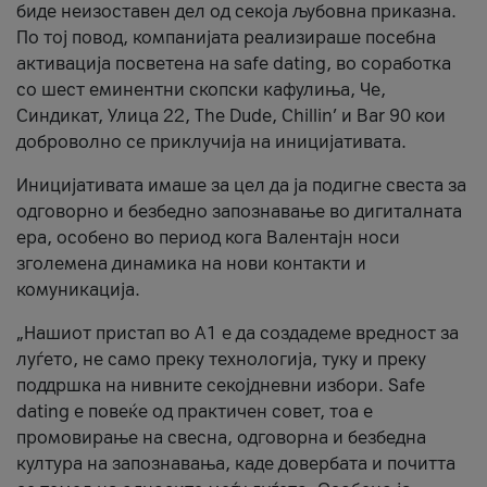
биде неизоставен дел од секоја љубовна приказна.
По тој повод, компанијата реализираше посебна
активација посветена на safe dating, во соработка
со шест еминентни скопски кафулиња, Че,
Синдикат, Улица 22, The Dude, Chillin’ и Bar 90 кои
доброволно се приклучија на иницијативата.
Иницијативата имаше за цел да ја подигне свеста за
одговорно и безбедно запознавање во дигиталната
ера, особено во период кога Валентајн носи
зголемена динамика на нови контакти и
комуникација.
„Нашиот пристап во А1 е да создадеме вредност за
луѓето, не само преку технологија, туку и преку
поддршка на нивните секојдневни избори. Safe
dating е повеќе од практичен совет, тоа е
промовирање на свесна, одговорна и безбедна
култура на запознавања, каде довербата и почитта