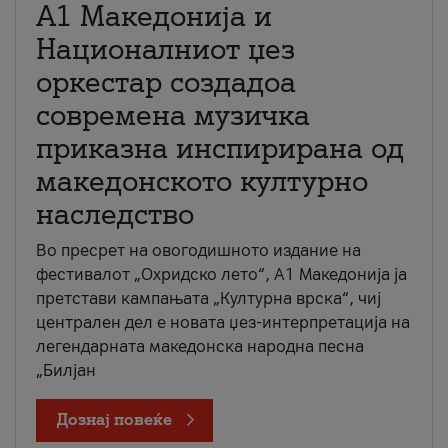
А1 Македонија и
Националниот џез
оркестар создадоа
современа музичка
приказна инспирирана од
македонското културно
наследство
Во пресрет на овогодишното издание на
фестивалот „Охридско лето“, А1 Македонија ја
претстави кампањата „Културна врска“, чиј
централен дел е новата џез-интерпретација на
легендарната македонска народна песна
„Билјан
Дознај повеќе