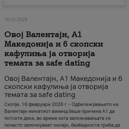
За нас
16.02.2026
#ПодобарОнлајн
Овој Валентајн, A1
Македонија и 6 скопски
кафулиња ја отворија
темата за safe dating
Овој Валентајн, A1 Македонија и 6
скопски кафулиња ја отворија
темата за safe dating
Скопје, 16 февруари 2026 г. – Одбележувањето на
Валентајн минатиот викенд беше причина А1 да
потсети дека, во време кога запознавањата се
почесто започнуваат онлајн, безбедноста треба да