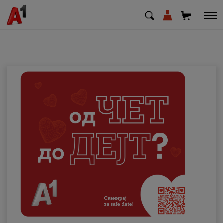
МК
EN
SQ
Приватни
Деловни
Поддршка
Надополни кредит
Плати сметка