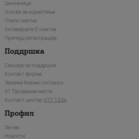
Ценовници
Услови за користење
Плати сметка
Активирајте Е-сметка
Припејд регистрација
Поддршка
Секција за поддршка
Контакт форма
Закажи бизнис состанок
A1 Продажни места
Контакт центар
077 1234
Профил
За нас
Новости