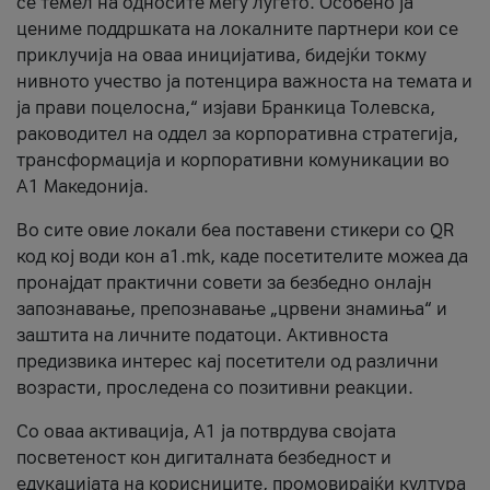
се темел на односите меѓу луѓето. Особено ја
цениме поддршката на локалните партнери кои се
приклучија на оваа иницијатива, бидејќи токму
нивното учество ја потенцира важноста на темата и
ја прави поцелосна,“ изјави Бранкица Толевска,
раководител на оддел за корпоративна стратегија,
трансформација и корпоративни комуникации во
А1 Македонија.
Во сите овие локали беа поставени стикери со QR
код кој води кон a1.mk, каде посетителите можеа да
пронајдат практични совети за безбедно онлајн
запознавање, препознавање „црвени знамиња“ и
заштита на личните податоци. Активноста
предизвика интерес кај посетители од различни
возрасти, проследена со позитивни реакции.
Со оваа активација, А1 ја потврдува својата
посветеност кон дигиталната безбедност и
едукацијата на корисниците, промовирајќи култура