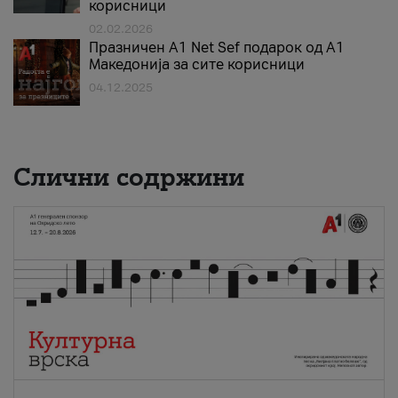
корисници
02.02.2026
Празничен A1 Net Sеf подарок од А1
Македонија за сите корисници
04.12.2025
Слични содржини