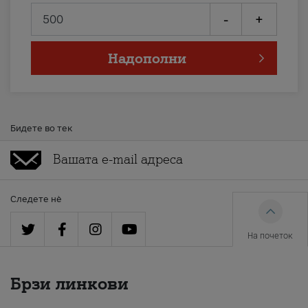
-
+
Надополни
Бидете во тек
Следете нè
На почеток
Брзи линкови