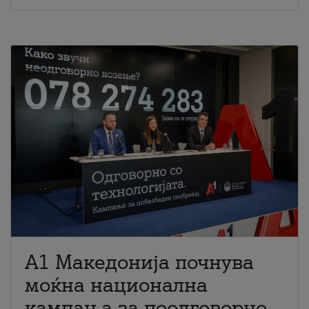
A1 Македонија почнува
моќна национална
кампања за поодговорно