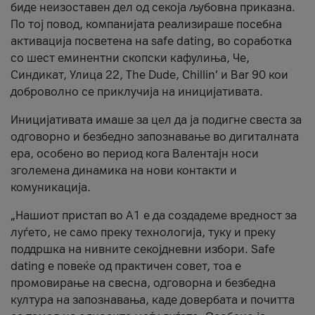
биде неизоставен дел од секоја љубовна приказна.
По тој повод, компанијата реализираше посебна
активација посветена на safe dating, во соработка
со шест еминентни скопски кафулиња, Че,
Синдикат, Улица 22, The Dude, Chillin’ и Bar 90 кои
доброволно се приклучија на иницијативата.
Иницијативата имаше за цел да ја подигне свеста за
одговорно и безбедно запознавање во дигиталната
ера, особено во период кога Валентајн носи
зголемена динамика на нови контакти и
комуникација.
„Нашиот пристап во А1 е да создадеме вредност за
луѓето, не само преку технологија, туку и преку
поддршка на нивните секојдневни избори. Safe
dating е повеќе од практичен совет, тоа е
промовирање на свесна, одговорна и безбедна
култура на запознавања, каде довербата и почитта