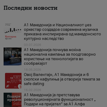
Последни новости
А1 Македонија и Националниот џез
оркестар создадоа современа музичка
приказна инспирирана од македонското
културно наследство
03.07.2026
A1 Македонија почнува моќна
национална кампања за поодговорно
користење на технологијата во
сообраќајот
18.05.2026
Овој Валентајн, A1 Македонија и 6
скопски кафулиња ја отворија темата за
safe dating
16.02.2026
А1 Македонија ја претставува
револуционерната функционалност „
Подари на пријател“ за А1 Алфа