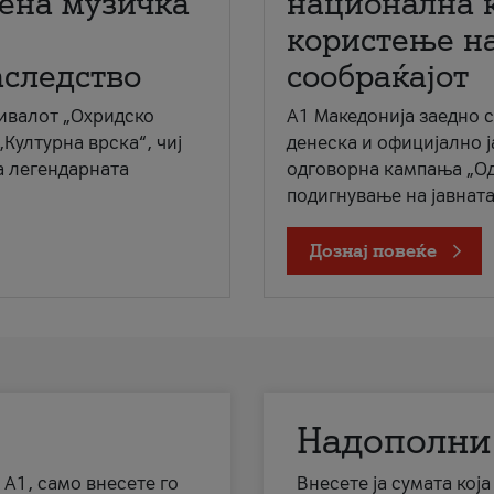
мена музичка
национална 
користење на
аследство
сообраќајот
ивалот „Охридско
A1 Македонија заедно 
„Културна врска“, чиј
денеска и официјално 
а легендарната
одговорна кампања „Од
подигнување на јавната 
Дознај повеќе
Надополни
 А1, само внесете го
Внесете ја сумата кој