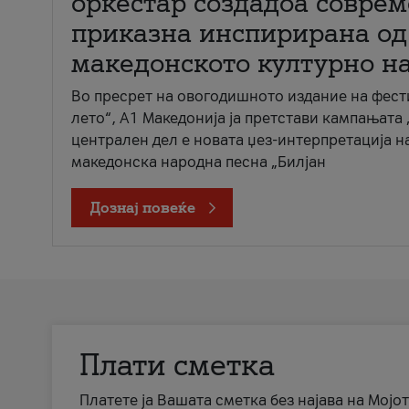
оркестар создадоа совре
приказна инспирирана од
македонското културно н
Во пресрет на овогодишното издание на фест
лето“, А1 Македонија ја претстави кампањата 
централен дел е новата џез-интерпретација н
македонска народна песна „Билјан
Дознај повеќе
Плати сметка
Платете ја Вашата сметка без најава на Мојот