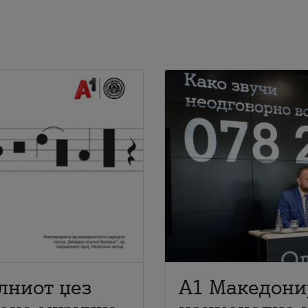
лниот џез
A1 Македони