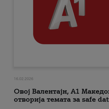
16.02.2026
Овој Валентајн, A1 Македо
отворија темата за safe dat