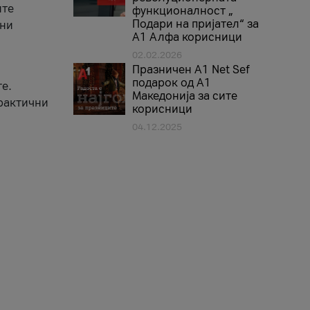
ите
функционалност „
Подари на пријател“ за
вни
А1 Алфа корисници
02.02.2026
Празничен A1 Net Sеf
подарок од А1
е.
Македонија за сите
практични
корисници
04.12.2025