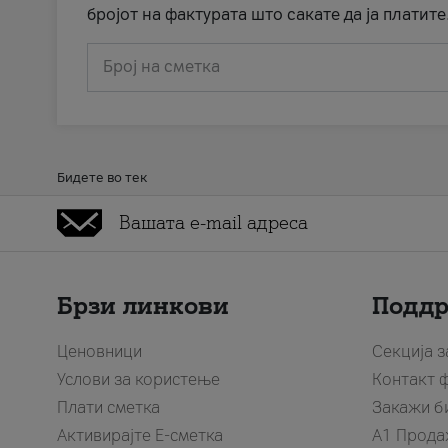
бројот на фактурата што сакате да ја платите
Број на сметка
Бидете во тек
Брзи линкови
Подд
Ценовници
Секција 
Услови за користење
Контакт 
Плати сметка
Закажи б
Активирајте Е-сметка
A1 Прода