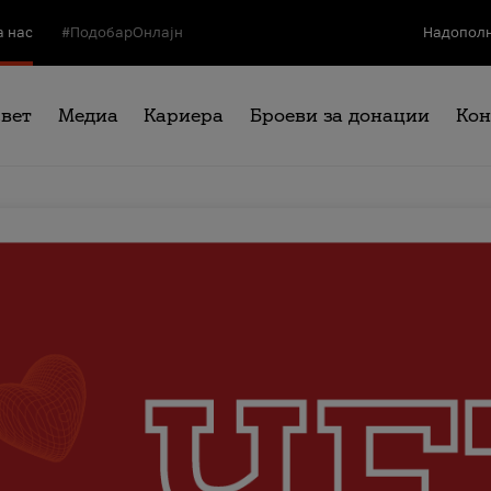
а нас
#ПодобарОнлајн
Надополн
свет
Медиа
Кариера
Броеви за донации
Кон