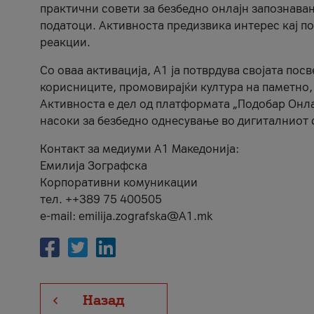
практични совети за безбедно онлајн запознава
податоци. Активноста предизвика интерес кај п
реакции.
Со оваа активација, А1 ја потврдува својата пос
корисниците, промовирајќи култура на паметно,
Активноста е дел од платформата „Подобар Онла
насоки за безбедно однесување во дигиталниот 
Контакт за медиуми А1 Македонија:
Емилија Зографска
Корпоративни комуникации
тел. ++389 75 400505
e-mail: emilija.zografska@A1.mk
Назад