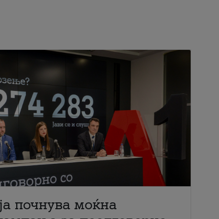
ја почнува моќна