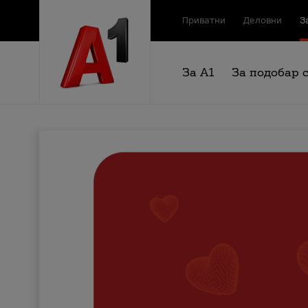
Приватни
Деловни
З
За А1
За подобар 