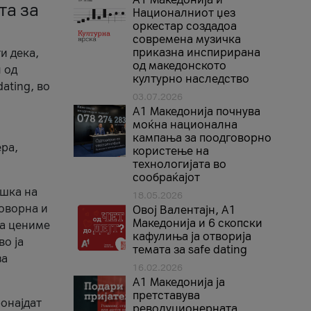
та за
Националниот џез
оркестар создадоа
современа музичка
приказна инспирирана
и дека,
од македонското
 од
културно наследство
ating, во
03.07.2026
A1 Македонија почнува
моќна национална
кампања за поодговорно
ера,
користење на
технологијата во
сообраќајот
ршка на
18.05.2026
говорна и
Овој Валентајн, A1
Македонија и 6 скопски
ја цениме
кафулиња ја отворија
во ја
темата за safe dating
за
16.02.2026
А1 Македонија ја
претставува
ронајдат
револуционерната