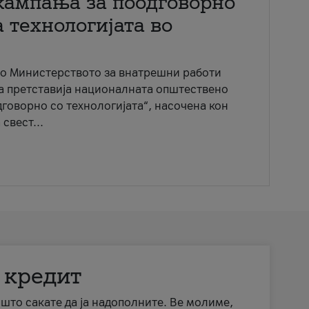
кампања за поодговорно
 технологијата во
со Министерството за внатрешни работи
ја претставија националната општествено
говорно со технологијата“, насочена кон
свест...
 кредит
а што сакате да ја надополните. Ве молиме,