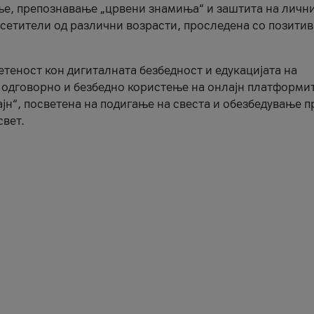
ње, препознавање „црвени знамиња“ и заштита на личн
осетители од различни возрасти, проследена со позити
ветеност кон дигиталната безбедност и едукацијата на
 одговорно и безбедно користење на онлајн платформит
јн“, посветена на подигање на свеста и обезбедување 
свет.