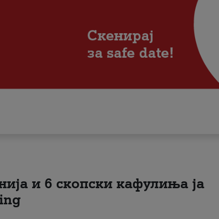
нија и 6 скопски кафулиња ја
ing