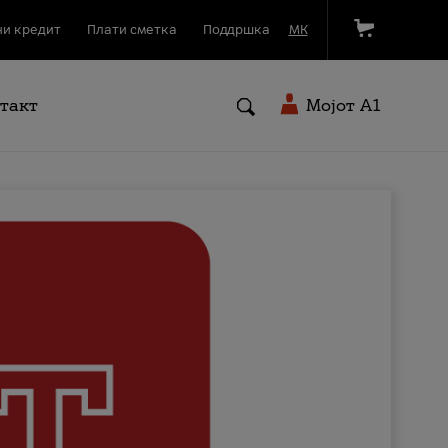
и кредит
Плати сметка
Поддршка
МК
такт
Мојот A1