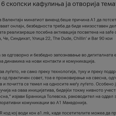
 6 скопски кафулиња ја отворија тема
а Валентајн минатиот викенд беше причина А1 да потсет
ваат онлајн, безбедноста треба да биде неизоставен дел
ата реализираше посебна активација посветена на safe d
е, Синдикат, Улица 22, The Dude, Chillin’ и Bar 90 кои
а за одговорно и безбедно запознавање во дигиталната 
на динамика на нови контакти и комуникација.
а луѓето, не само преку технологија, туку и преку подд
ќе од практичен совет, тоа е промовирање на свесна, од
а и почитта се темел на односите меѓу луѓето. Особено 
чија на оваа иницијатива, бидејќи токму нивното учест
сна,“ изјави Бранкица Толевска, раководител на оддел 
поративни комуникации во А1 Македонија.
R код кој води кон a1.mk, каде посетителите можеа да п