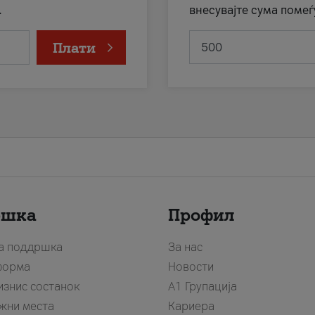
.
внесувајте сума помеѓ
Плати
ршка
Профил
за поддршка
За нас
форма
Новости
изнис состанок
А1 Групација
жни места
Кариера