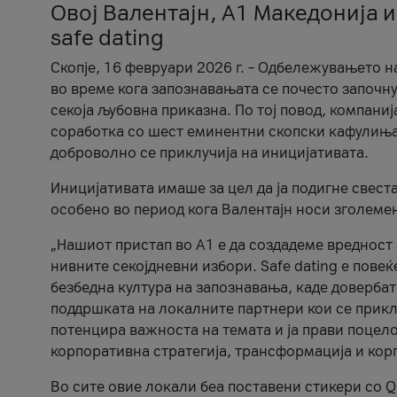
Овој Валентајн, A1 Македонија и
safe dating
Скопје, 16 февруари 2026 г. – Одбележувањето н
во време кога запознавањата се почесто започну
секоја љубовна приказна. По тој повод, компаниј
соработка со шест еминентни скопски кафулиња, Ч
доброволно се приклучија на иницијативата.
Иницијативата имаше за цел да ја подигне свест
особено во период кога Валентајн носи зголеме
„Нашиот пристап во А1 е да создадеме вредност з
нивните секојдневни избори. Safe dating е пове
безбедна култура на запознавања, каде довербат
поддршката на локалните партнери кои се приклу
потенцира важноста на темата и ја прави поцело
корпоративна стратегија, трансформација и кор
Во сите овие локали беа поставени стикери со Q