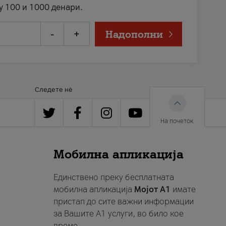
у 100 и 1000 денари.
-
+
Надополни
Следете нè
На почеток
Мобилна апликација
Единствено преку бесплатната
мобилна апликација
Мојот A1
имате
пристап до сите важни информации
за Вашите A1 услуги, во било кое
време.