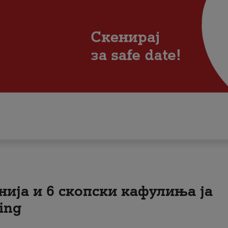
нија и 6 скопски кафулиња ја
ing