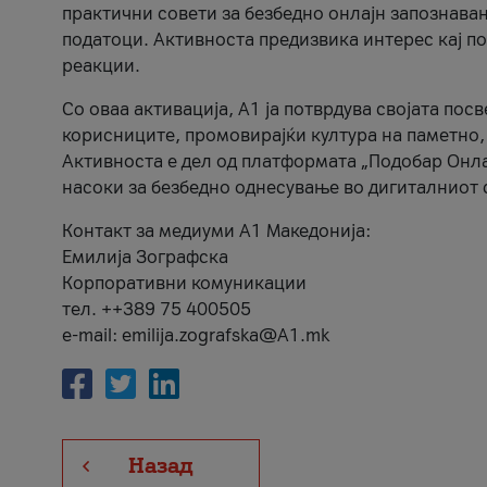
практични совети за безбедно онлајн запознава
податоци. Активноста предизвика интерес кај п
реакции.
Со оваа активација, А1 ја потврдува својата пос
корисниците, промовирајќи култура на паметно,
Активноста е дел од платформата „Подобар Онла
насоки за безбедно однесување во дигиталниот 
Контакт за медиуми А1 Македонија:
Емилија Зографска
Корпоративни комуникации
тел. ++389 75 400505
e-mail: emilija.zografska@A1.mk
Назад