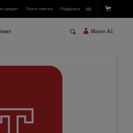
и кредит
Плати сметка
Поддршка
МК
такт
Мојот A1