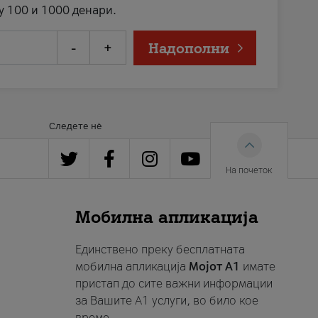
у 100 и 1000 денари.
-
+
Надополни
Следете нè
На почеток
Мобилна апликација
Единствено преку бесплатната
мобилна апликација
Мојот A1
имате
пристап до сите важни информации
за Вашите A1 услуги, во било кое
време.