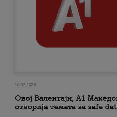
16.02.2026
Овој Валентајн, A1 Македо
отворија темата за safe dat