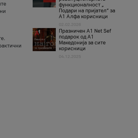
ите
функционалност „
Подари на пријател“ за
вни
А1 Алфа корисници
02.02.2026
Празничен A1 Net Sеf
подарок од А1
е.
Македонија за сите
практични
корисници
04.12.2025