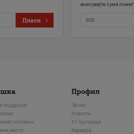
.
внесувајте сума помеѓ
Плати
ршка
Профил
за поддршка
За нас
форма
Новости
изнис состанок
А1 Групација
жни места
Кариера