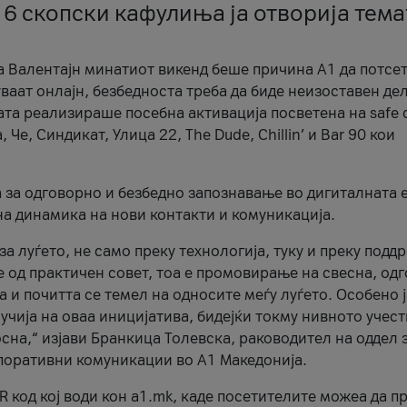
 6 скопски кафулиња ја отворија тема
а Валентајн минатиот викенд беше причина А1 да потсет
ваат онлајн, безбедноста треба да биде неизоставен дел
ата реализираше посебна активација посветена на safe d
е, Синдикат, Улица 22, The Dude, Chillin’ и Bar 90 кои
а за одговорно и безбедно запознавање во дигиталната 
на динамика на нови контакти и комуникација.
а луѓето, не само преку технологија, туку и преку подд
ќе од практичен совет, тоа е промовирање на свесна, од
а и почитта се темел на односите меѓу луѓето. Особено 
чија на оваа иницијатива, бидејќи токму нивното учест
сна,“ изјави Бранкица Толевска, раководител на оддел 
поративни комуникации во А1 Македонија.
R код кој води кон a1.mk, каде посетителите можеа да п