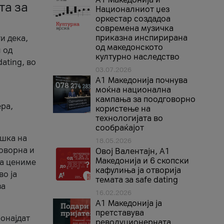
та за
Националниот џез
оркестар создадоа
современа музичка
приказна инспирирана
и дека,
од македонското
 од
културно наследство
ating, во
03.07.2026
A1 Македонија почнува
моќна национална
кампања за поодговорно
ера,
користење на
технологијата во
сообраќајот
ршка на
18.05.2026
говорна и
Овој Валентајн, A1
Македонија и 6 скопски
ја цениме
кафулиња ја отворија
во ја
темата за safe dating
за
16.02.2026
А1 Македонија ја
претставува
ронајдат
револуционерната