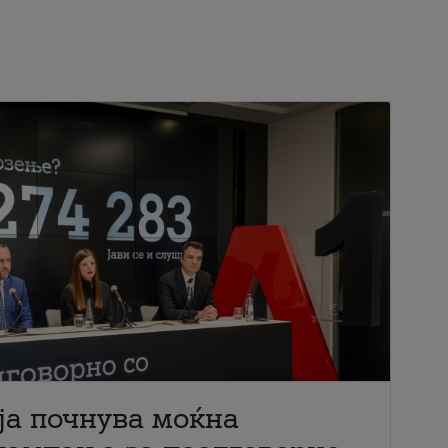
ја почнува моќна