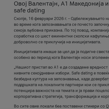
Овој Валентајн, A1 Македонија и
safe dating
Скопје, 16 февруари 2026 г. – Одбележувањето н
во време кога запознавањата се почесто започну
секоја љубовна приказна. По тој повод, компаниј
соработка со шест еминентни скопски кафулиња, Ч
доброволно се приклучија на иницијативата.
Иницијативата имаше за цел да ја подигне свест
особено во период кога Валентајн носи зголеме
„Нашиот пристап во А1 е да создадеме вредност з
нивните секојдневни избори. Safe dating е пове
безбедна култура на запознавања, каде довербат
поддршката на локалните партнери кои се приклу
потенцира важноста на темата и ја прави поцело
корпоративна стратегија, трансформација и кор
Во сите овие локали беа поставени стикери со Q