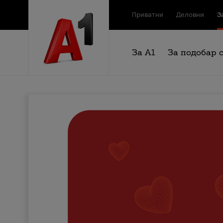
Приватни
Деловни
З
За А1
За подобар 