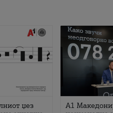
лниот џез
A1 Македони