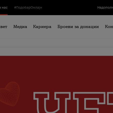
а нас
#ПодобарОнлајн
Надополн
свет
Медиа
Кариера
Броеви за донации
Кон