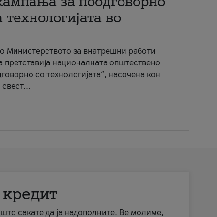
кампања за поодговорно
 технологијата во
со Министерството за внатрешни работи
ја претставија националната општествено
говорно со технологијата“, насочена кон
свест...
 кредит
а што сакате да ја надополните. Ве молиме,