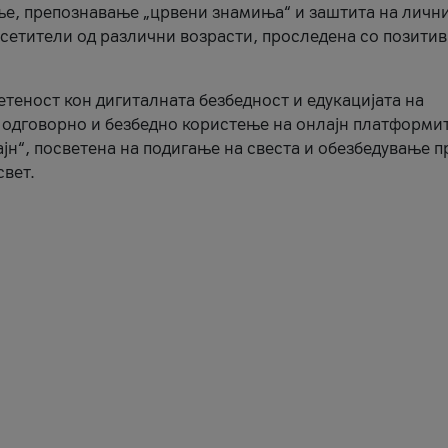
ње, препознавање „црвени знамиња“ и заштита на личн
осетители од различни возрасти, проследена со позити
ветеност кон дигиталната безбедност и едукацијата на
 одговорно и безбедно користење на онлајн платформит
јн“, посветена на подигање на свеста и обезбедување 
свет.