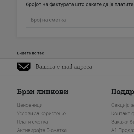
бројот на фактурата што сакате да ја платите
Број на сметка
Бидете во тек
Брзи линкови
Подд
Ценовници
Секција 
Услови за користење
Контакт 
Плати сметка
Закажи б
Активирајте Е-сметка
A1 Прода