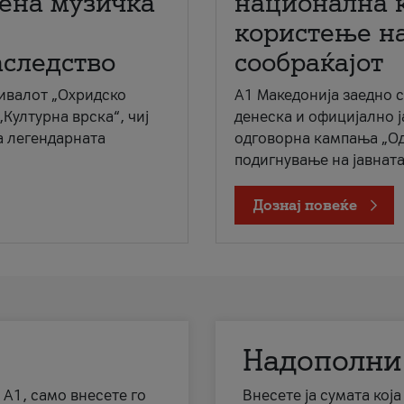
мена музичка
национална 
користење на
аследство
сообраќајот
ивалот „Охридско
A1 Македонија заедно 
„Културна врска“, чиј
денеска и официјално 
а легендарната
одговорна кампања „Од
подигнување на јавната 
Дознај повеќе
Надополни
 А1, само внесете го
Внесете ја сумата кој