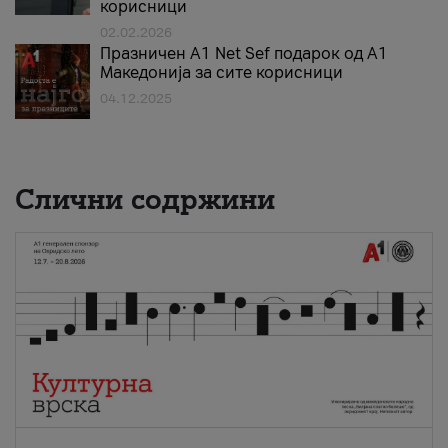
корисници
02.02.2026
Празничен A1 Net Sеf подарок од А1
Македонија за сите корисници
04.12.2025
Слични содржини