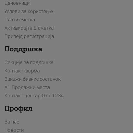
Ценовници
Услови за користење
Плати сметка
Активирајте Е-сметка
Припејд регистрација
Поддршка
Секција за поддршка
Контакт форма
Закажи бизнис состанок
A1 Продажни места
Контакт центар
077 1234
Профил
За нас
Новости