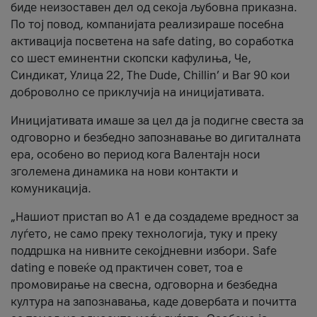
биде неизоставен дел од секоја љубовна приказна.
По тој повод, компанијата реализираше посебна
активација посветена на safe dating, во соработка
со шест еминентни скопски кафулиња, Че,
Синдикат, Улица 22, The Dude, Chillin’ и Bar 90 кои
доброволно се приклучија на иницијативата.
Иницијативата имаше за цел да ја подигне свеста за
одговорно и безбедно запознавање во дигиталната
ера, особено во период кога Валентајн носи
зголемена динамика на нови контакти и
комуникација.
„Нашиот пристап во А1 е да создадеме вредност за
луѓето, не само преку технологија, туку и преку
поддршка на нивните секојдневни избори. Safe
dating е повеќе од практичен совет, тоа е
промовирање на свесна, одговорна и безбедна
култура на запознавања, каде довербата и почитта