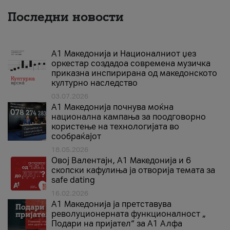
Последни новости
А1 Македонија и Националниот џез
оркестар создадоа современа музичка
приказна инспирирана од македонското
културно наследство
03.07.2026
A1 Македонија почнува моќна
национална кампања за поодговорно
користење на технологијата во
сообраќајот
18.05.2026
Овој Валентајн, A1 Македонија и 6
скопски кафулиња ја отворија темата за
safe dating
16.02.2026
А1 Македонија ја претставува
револуционерната функционалност „
Подари на пријател“ за А1 Алфа