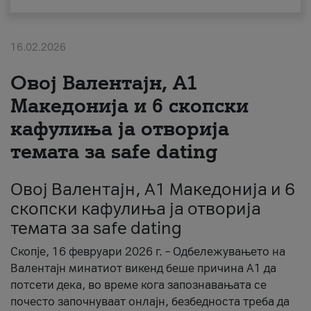
За нас
16.02.2026
#ПодобарОнлајн
Овој Валентајн, A1
Македонија и 6 скопски
кафулиња ја отворија
темата за safe dating
Овој Валентајн, A1 Македонија и 6
скопски кафулиња ја отворија
темата за safe dating
Скопје, 16 февруари 2026 г. – Одбележувањето на
Валентајн минатиот викенд беше причина А1 да
потсети дека, во време кога запознавањата се
почесто започнуваат онлајн, безбедноста треба да