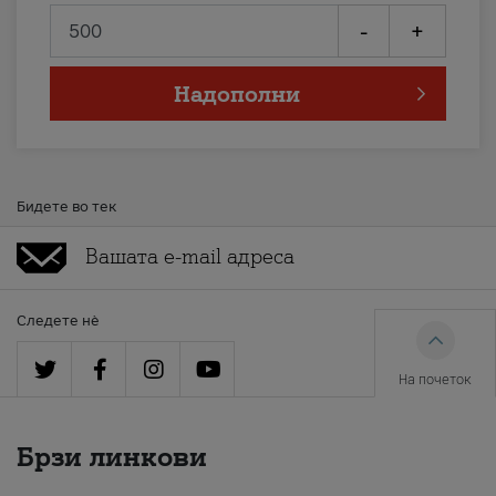
-
+
Надополни
Бидете во тек
Следете нè
На почеток
Брзи линкови