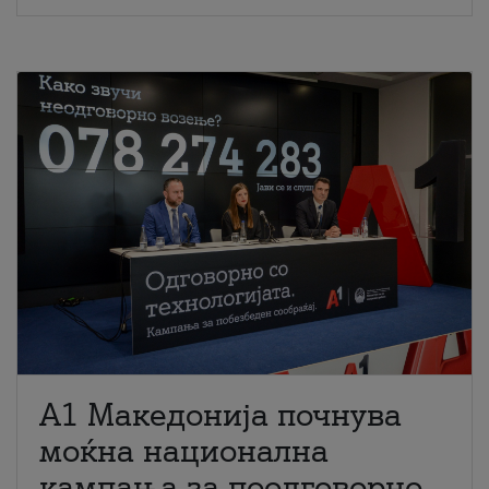
A1 Македонија почнува
моќна национална
кампања за поодговорно