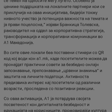
се темел на односите меѓу луѓето. Особено ја
цениме поддршката на локалните партнери кои се
приклучија на оваа иницијатива, бидејќи токму
нивното учество ја потенцира важноста на темата и
ја прави поцелосна,“ изјави Бранкица Толевска,
раководител на оддел за корпоративна стратегија,
трансформација и корпоративни комуникации во
А1 Македонија.
Во сите овие локали беа поставени стикери со QR
код кој води кон a1.mk, каде посетителите можеа да
пронајдат практични совети за безбедно онлајн
запознавање, препознавање „црвени знамиња“ и
заштита на личните податоци. Активноста
предизвика интерес кај посетители од различни
возрасти, проследена со позитивни реакции.
Со оваа активација, А1 ја потврдува својата
посветеност кон дигиталната безбедност и
едукацијата на корисниците, промовирајќи култура