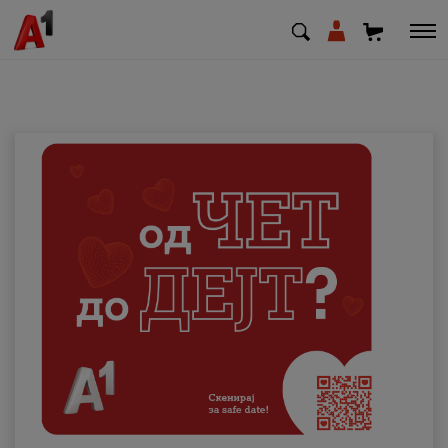
МК
EN
SQ
Приватни
Деловни
Поддршка
Надополни кредит
Плати сметка