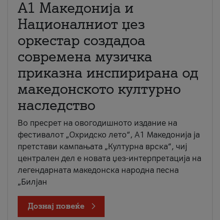
А1 Македонија и
Националниот џез
оркестар создадоа
современа музичка
приказна инспирирана од
македонското културно
наследство
Во пресрет на овогодишното издание на
фестивалот „Охридско лето“, А1 Македонија ја
претстави кампањата „Културна врска“, чиј
централен дел е новата џез-интерпретација на
легендарната македонска народна песна
„Билјан
Дознај повеќе