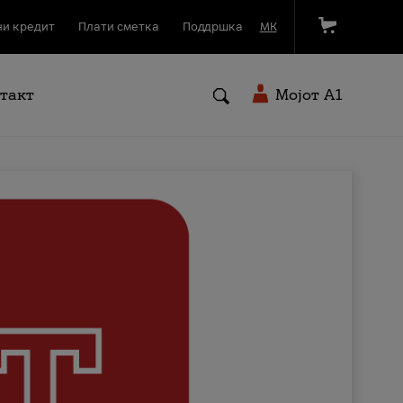
и кредит
Плати сметка
Поддршка
МК
такт
Мојот A1