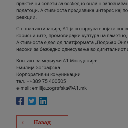
практични совети за безбедно онлајн запознава
податоци. Активноста предизвика интерес кај п
реакции.
Со оваа активација, А1 ја потврдува својата пос
корисниците, промовирајќи култура на паметно,
Активноста е дел од платформата „Подобар Онла
насоки за безбедно однесување во дигиталниот 
Контакт за медиуми А1 Македонија:
Емилија Зографска
Корпоративни комуникации
тел. ++389 75 400505
e-mail: emilija.zografska@A1.mk
Назад