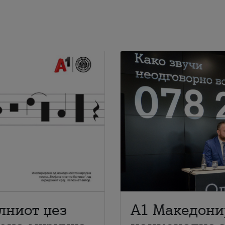
лниот џез
A1 Македони