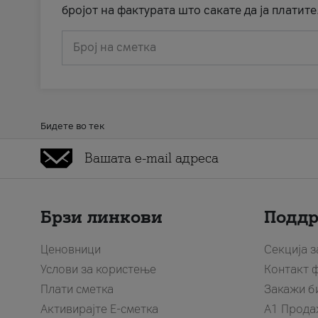
бројот на фактурата што сакате да ја платите
Број на сметка
Бидете во тек
Брзи линкови
Подд
Ценовници
Секција 
Услови за користење
Контакт 
Плати сметка
Закажи б
Активирајте Е-сметка
A1 Прода