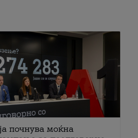
ја почнува моќна