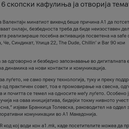
 6 скопски кафулиња ја отворија тема
а Валентајн минатиот викенд беше причина А1 да потсет
ваат онлајн, безбедноста треба да биде неизоставен дел
ата реализираше посебна активација посветена на safe d
е, Синдикат, Улица 22, The Dude, Chillin’ и Bar 90 кои
а за одговорно и безбедно запознавање во дигиталната 
на динамика на нови контакти и комуникација.
а луѓето, не само преку технологија, туку и преку подд
ќе од практичен совет, тоа е промовирање на свесна, од
а и почитта се темел на односите меѓу луѓето. Особено 
чија на оваа иницијатива, бидејќи токму нивното учест
сна,“ изјави Бранкица Толевска, раководител на оддел 
поративни комуникации во А1 Македонија.
R код кој води кон a1.mk, каде посетителите можеа да п