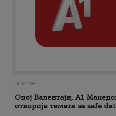
16.02.2026
Овој Валентајн, A1 Македо
отворија темата за safe dat