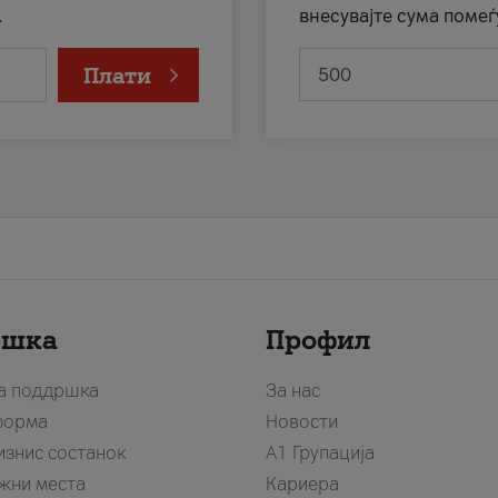
.
внесувајте сума помеѓ
Плати
ршка
Профил
за поддршка
За нас
форма
Новости
изнис состанок
А1 Групација
жни места
Кариера