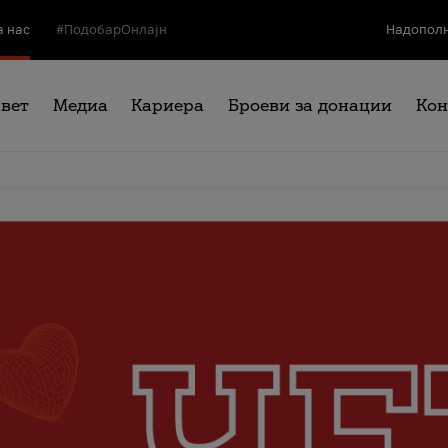
а нас
#ПодобарОнлајн
Надополн
свет
Медиа
Кариера
Броеви за донации
Кон