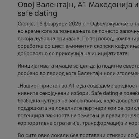
Овој Валентајн, A1 Македонија и
safe dating
Скопје, 16 февруари 2026 г. – Одбележувањето н
во време кога запознавањата се почесто започну
секоја љубовна приказна. По тој повод, компаниј
соработка со шест еминентни скопски кафулиња, Ч
доброволно се приклучија на иницијативата.
Иницијативата имаше за цел да ја подигне свест
особено во период кога Валентајн носи зголеме
„Нашиот пристап во А1 е да создадеме вредност з
нивните секојдневни избори. Safe dating е пове
безбедна култура на запознавања, каде довербат
поддршката на локалните партнери кои се приклу
потенцира важноста на темата и ја прави поцело
корпоративна стратегија, трансформација и кор
Во сите овие локали беа поставени стикери со Q