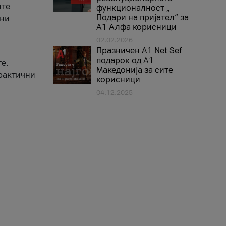
ите
функционалност „
Подари на пријател“ за
вни
А1 Алфа корисници
02.02.2026
Празничен A1 Net Sеf
подарок од А1
е.
Македонија за сите
практични
корисници
04.12.2025