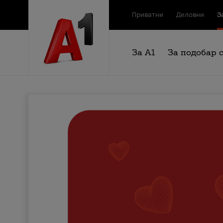
Приватни
Деловни
З
За А1
За подобар 