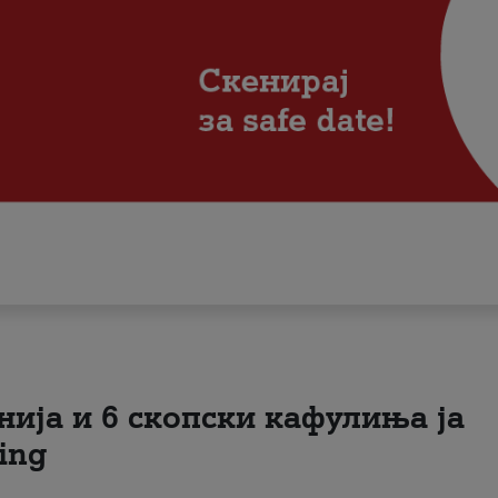
нија и 6 скопски кафулиња ја
ing