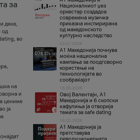
та за
Националниот џез
оркестар создадоа
современа музичка
приказна инспирирана
и дека,
од македонското
 од
културно наследство
ating, во
03.07.2026
A1 Македонија почнува
моќна национална
кампања за поодговорно
ера,
користење на
технологијата во
сообраќајот
ршка на
18.05.2026
говорна и
Овој Валентајн, A1
Македонија и 6 скопски
ја цениме
кафулиња ја отворија
во ја
темата за safe dating
за
16.02.2026
А1 Македонија ја
претставува
ронајдат
револуционерната