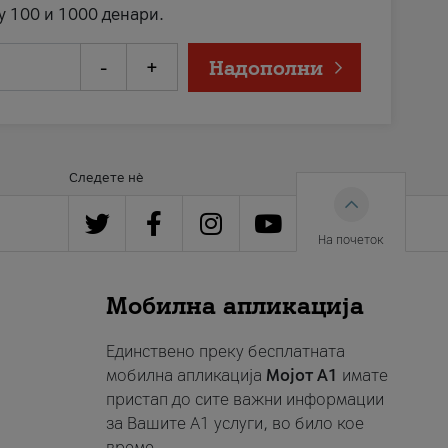
у 100 и 1000 денари.
-
+
Надополни
Следете нè
На почеток
Мобилна апликација
Единствено преку бесплатната
мобилна апликација
Мојот A1
имате
пристап до сите важни информации
за Вашите A1 услуги, во било кое
време.