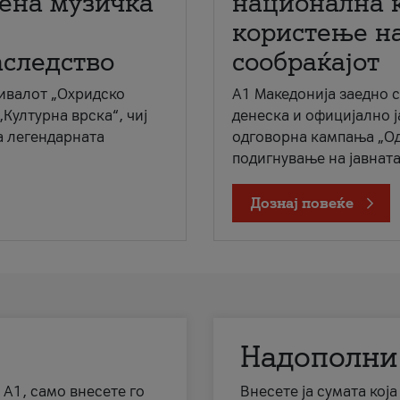
мена музичка
национална 
користење на
аследство
сообраќајот
ивалот „Охридско
A1 Македонија заедно 
„Културна врска“, чиј
денеска и официјално 
а легендарната
одговорна кампања „Од
подигнување на јавната 
Дознај повеќе
Надополни
 А1, само внесете го
Внесете ја сумата кој