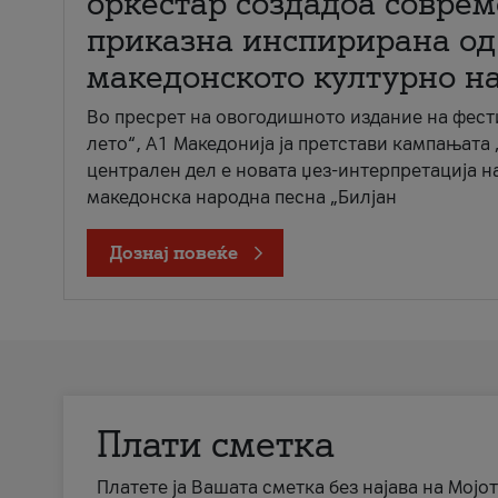
оркестар создадоа совре
приказна инспирирана од
македонското културно н
Во пресрет на овогодишното издание на фест
лето“, А1 Македонија ја претстави кампањата 
централен дел е новата џез-интерпретација н
македонска народна песна „Билјан
Дознај повеќе
Плати сметка
Платете ја Вашата сметка без најава на Мојот