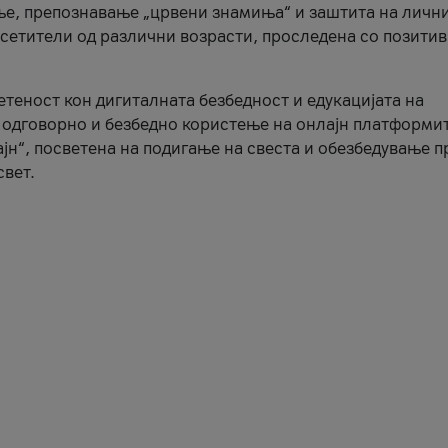
ње, препознавање „црвени знамиња“ и заштита на личн
осетители од различни возрасти, проследена со позити
ветеност кон дигиталната безбедност и едукацијата на
 одговорно и безбедно користење на онлајн платформит
јн“, посветена на подигање на свеста и обезбедување 
свет.