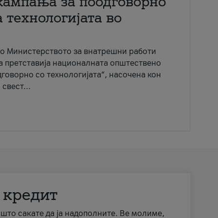
кампања за поодговорно
 технологијата во
со Министерството за внатрешни работи
ја претставија националната општествено
говорно со технологијата“, насочена кон
свест...
 кредит
а што сакате да ја надополните. Ве молиме,